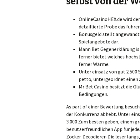
selbst von der W
OnlineCasinoHEX.de wird de
detaillierte Probe das führe
Bonusgeld stellt angewandt
Spielangebote dar.
Mann Bet Gegenerklärung ist
ferner bietet welches höchs
ferner Wärme.
Unter einsatz von gut 2.500 
petto, untergeordnet einen a
Mr Bet Casino besitzt die Glü
Bedingungen.
As part of einer Bewertung besuche
der Konkurrenz abhebt. Unter ein
3.000 Zum besten geben, einem g
benutzerfreundlichen App für jedes
Zocker. Decodieren Die leser längs