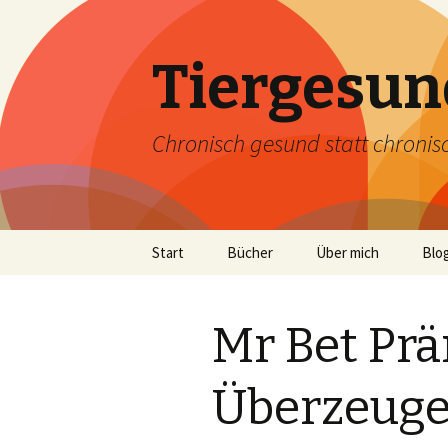
Tiergesun
Chronisch gesund statt chronis
Zum
Start
Bücher
Über mich
Blo
Inhalt
springen
Mr Bet Prä
Überzeugen