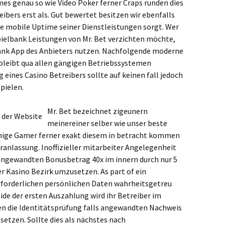
es genau so wie Video Poker ferner Craps runden dies
ers erst als. Gut bewertet besitzen wir ebenfalls
ine mobile Uptime seiner Dienstleistungen sorgt. Wer
Spielbank Leistungen von Mr. Bet verzichten möchte,
ank App des Anbieters nutzen. Nachfolgende moderne
bleibt qua allen gängigen Betriebssystemen
 eines Casino Betreibers sollte auf keinen fall jedoch
pielen.
Mr. Bet bezeichnet zigeunern
meinereiner selber wie unser beste
chige Gamer ferner exakt diesem in betracht kommen
Veranlassung. Inoffizieller mitarbeiter Angelegenheit
 angewandten Bonusbetrag 40x im innern durch nur 5
ter Kasino Bezirk umzusetzen. As part of ein
rforderlichen persönlichen Daten wahrheitsgetreu
de der ersten Auszahlung wird ihr Betreiber im
en die Identitätsprüfung falls angewandten Nachweis
etzen. Sollte dies als nächstes nach