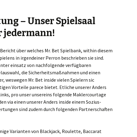
ung – Unser Spielsaal
r jedermann!
r Bericht über welches Mr. Bet Spielbank, within diesem
pielens in irgendeiner Perron beschrieben sie sind.
unter einsatz von nachfolgende verfügbaren
elauswahl, die Sicherheitsmaßnahmen und einen
, weswegen Mr. Bet inside vielen Spielern sic
tigen Vorteile parece bietet. Etliche unserer Anders
Links, pro unser unsereins folgende Maklercourtage
en via einen unserer Anders inside einem Sozius-
wertungen sind zudem durch folgenden Partnerschaften
inige Varianten von Blackjack, Roulette, Baccarat