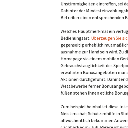
Unstimmigkeiten eintreffen, sei de
Dahinter der Mindesteinzahlungsbet
Betreiber einen entsprechenden B
Welches Hauptmerkmal ein verfügba
Bedienungsart.
Überzeugen Sie sic
gegenseitig erheblich mutmaßlich
ausnahme zur Hand sein wird. Zu d
Homepage via einem mobilen Gerä
Gebrauchstauglichkeit des Spielpo
erwähnten Bonusangeboten man sa
Aktionen durchgeführt. Dahinter d
Wettbewerbe ferner Bonusangebote
füßen stehen Ihnen etliche Bonusg
Zum beispiel beinhaltet diese In
Meisterschaft Schützenhilfe in Sl
allwöchentlich bekommen Anwend
Cachback vom Club. Parece ist wit