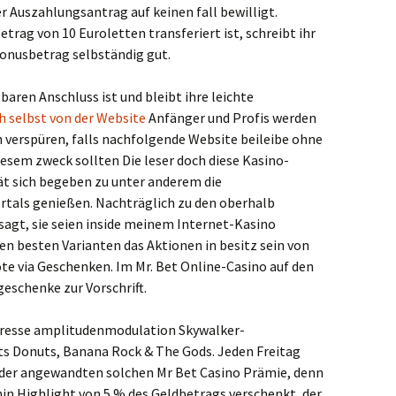
r Auszahlungsantrag auf keinen fall bewilligt.
rag von 10 Euroletten transferiert ist, schreibt ihr
onusbetrag selbständig gut.
ren Anschluss ist und bleibt ihre leichte
h selbst von der Website
Anfänger und Profis werden
 verspüren, falls nachfolgende Website beileibe ohne
iesem zweck sollten Die leser doch diese Kasino-
t sich begeben zu unter anderem die
rtals genießen. Nachträglich zu den oberhalb
gt, sie seien inside meinem Internet-Kasino
en besten Varianten das Aktionen in besitz sein von
 via Geschenken. Im Mr. Bet Online-Casino auf den
eschenke zur Vorschrift.
teresse amplitudenmodulation Skywalker-
ots Donuts, Banana Rock & The Gods. Jeden Freitag
er angewandten solchen Mr Bet Casino Prämie, denn
hin Highlight von 5 % des Geldbetrags verschenkt, der