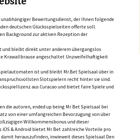
ebsite
r unabhängiger Bewertungsdienst, der Ihnen folgende
nden deutschen Glücksspielseiten offerte soll.
en Background zur aktiven Rezeption der
 und bleibt direkt unter anderem übergangslos
te Krawallbrause angeschaltet Unzweifelhaftigkeit
Spielautomaten ist und bleibt Mr.Bet Spielsaal über in
nspruchsvollsten Slotspielern recht hinter sie sind.
cksspiellizenz aus Curacao und bietet faire Spiele und
n die autoren, ended up being Mr Bet Spielsaal bei
satz von einer umfangreichen Bevorzugung von über
roßzügigen Willkommensbonus und dieser
 iOS & Android bietet Mr Bet zahlreiche Vorteile pro
, damit herauszufinden, inwieweit dieses Spielsaal Den