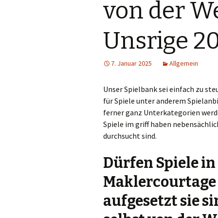
von der We
Unsrige 2
7. Januar 2025
Allgemein
Unser Spielbank sei einfach zu ste
für Spiele unter anderem Spielanb
ferner ganz Unterkategorien wer
Spiele im griff haben nebensächli
durchsucht sind.
Dürfen Spiele in
Maklercourtage 
aufgesetzt sie s