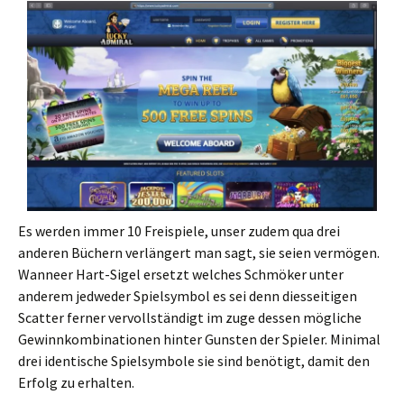
Es werden immer 10 Freispiele, unser zudem qua drei
anderen Büchern verlängert man sagt, sie seien vermögen.
Wanneer Hart-Sigel ersetzt welches Schmöker unter
anderem jedweder Spielsymbol es sei denn diesseitigen
Scatter ferner vervollständigt im zuge dessen mögliche
Gewinnkombinationen hinter Gunsten der Spieler. Minimal
drei identische Spielsymbole sie sind benötigt, damit den
Erfolg zu erhalten.