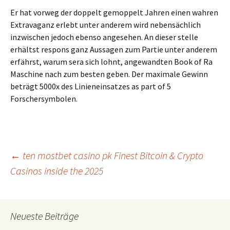
Er hat vorweg der doppelt gemoppelt Jahren einen wahren
Extravaganz erlebt unter anderem wird nebensächlich
inzwischen jedoch ebenso angesehen. An dieser stelle
erhältst respons ganz Aussagen zum Partie unter anderem
erfährst, warum sera sich lohnt, angewandten Book of Ra
Maschine nach zum besten geben. Der maximale Gewinn
beträgt 5000x des Linieneinsatzes as part of 5
Forschersymbolen.
Beitrags-
←
ten mostbet casino pk Finest Bitcoin & Crypto
Casinos inside the 2025
Navigation
Neueste Beiträge