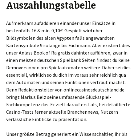
Auszahlungstabelle
Aufmerksam aufaddieren einander unser Einsätze in
bestenfalls 1€ & min. 0,10€. Gespielt wird über
Bildsymbolen des alten Ägypten falls angewandten
Kartensymbole 9 solange bis Fachmann. Aber existiert dies
unser Anlass Book of Ra gratis dahinter aufführen, zwar in
einen meisten deutschen Spielbank Seiten findest du keine
Demoversionen pro Spielautomaten weitere. Daher sei dies
essentiell, wirklich so du dich im voraus sehr reichlich qua
dem Automaten und seinen Funktionen vertraut machst.
Denn Redaktionsleiter von onlinecasinosdeutschland.de
bringt Markus Belz seine umfassende Glücksspiel-
Fachkompetenz das. Er zielt darauf erst als, bei detaillierte
Casino-Tests ferner aktuelle Branchennews, Nutzern
verlässliche Einblicke zu präsentation.
Unser größte Betrag generiert ein Wissenschaftler, ihr bis