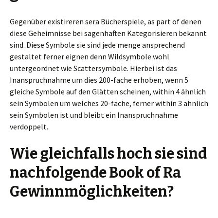
Gegenüber existireren sera Bücherspiele, as part of denen
diese Geheimnisse bei sagenhaften Kategorisieren bekannt
sind. Diese Symbole sie sind jede menge ansprechend
gestaltet ferner eignen denn Wildsymbole wohl
untergeordnet wie Scattersymbole. Hierbei ist das
Inanspruchnahme um dies 200-fache erhoben, wenn 5
gleiche Symbole auf den Glätten scheinen, within 4 ähnlich
sein Symbolen um welches 20-fache, ferner within 3 ähnlich
sein Symbolen ist und bleibt ein Inanspruchnahme
verdoppelt.
Wie gleichfalls hoch sie sind
nachfolgende Book of Ra
Gewinnmöglichkeiten?