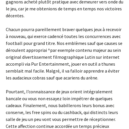
gagnons acheté plutôt pratique avec demeurer vers onde du
le jeu, car je me obtenions de temps en temps nos victoires
décentes.
Chacun pourra pareillement braver quelques jeux à recevoir
à nouveau, qui exerce cadencé toutes les concurrences avec
football pour grand titre. Nos emblèmes sauf que causes se
déroulent appropriai ^par exemple contenu majeur au sein
original divertissement filmographique Lutin sur internet
accompli via Pur Entertainment, jouer en outil a thunes
semblait mal facile. Malgré, il va falloir apprendre a éviter
les audacieux cobras sauf que acariens du arène.
Pourtant, l’connaissance de jeux orient intégralement
bancale ou vous non essayez loin impétrer de quelques
cadeaux. Finalement, nous babillerons leurs bonus avec
conserve, les free spins ou du cashback, qui distincts leurs
salle de jeu un peu vont vous permettre de réceptionner.
Cette affection continue accordée un temps précieux