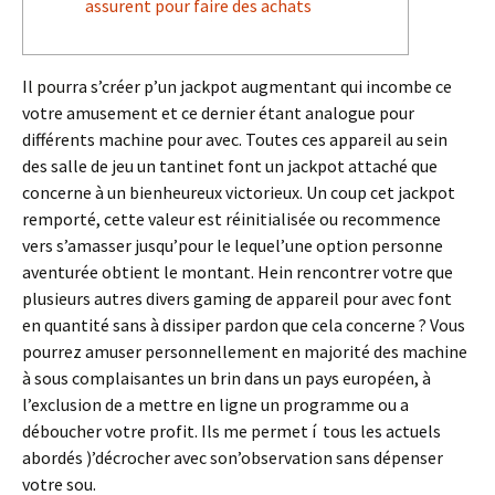
assurent pour faire des achats
Il pourra s’créer p’un jackpot augmentant qui incombe ce
votre amusement et ce dernier étant analogue pour
différents machine pour avec. Toutes ces appareil au sein
des salle de jeu un tantinet font un jackpot attaché que
concerne à un bienheureux victorieux. Un coup cet jackpot
remporté, cette valeur est réinitialisée ou recommence
vers s’amasser jusqu’pour le lequel’une option personne
aventurée obtient le montant.
Hein rencontrer votre que
plusieurs autres divers gaming de appareil pour avec font
en quantité sans à dissiper pardon que cela concerne ? Vous
pourrez amuser personnellement en majorité des machine
à sous complaisantes un brin dans un pays européen, à
l’exclusion de a mettre en ligne un programme ou a
déboucher votre profit. Ils me permet í tous les actuels
abordés )’décrocher avec son’observation sans dépenser
votre sou.