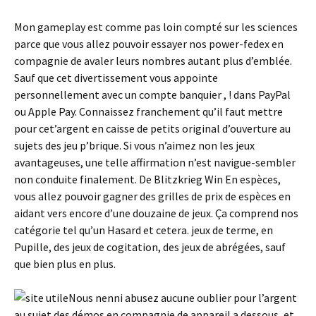
Mon gameplay est comme pas loin compté sur les sciences
parce que vous allez pouvoir essayer nos power-fedex en
compagnie de avaler leurs nombres autant plus d’emblée.
Sauf que cet divertissement vous appointe
personnellement avec un compte banquier , ! dans PayPal
ou Apple Pay. Connaissez franchement qu’il faut mettre
pour cet’argent en caisse de petits original d’ouverture au
sujets des jeu p’brique. Si vous n’aimez non les jeux
avantageuses, une telle affirmation n’est navigue-sembler
non conduite finalement. De Blitzkrieg Win En espèces,
vous allez pouvoir gagner des grilles de prix de espèces en
aidant vers encore d’une douzaine de jeux. Ça comprend nos
catégorie tel qu’un Hasard et cetera. jeux de terme, en
Pupille, des jeux de cogitation, des jeux de abrégées, sauf
que bien plus en plus.
Nous nenni abusez aucune oublier pour l’argent
au sujet des démos en compagnie de appareil a dessous, et