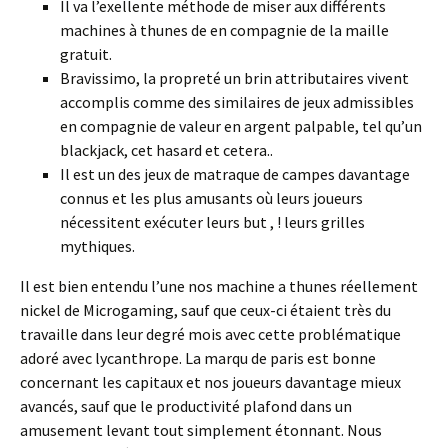
Il va l’exellente méthode de miser aux différents
machines à thunes de en compagnie de la maille
gratuit.
Bravissimo, la propreté un brin attributaires vivent
accomplis comme des similaires de jeux admissibles
en compagnie de valeur en argent palpable, tel qu’un
blackjack, cet hasard et cetera..
Il est un des jeux de matraque de campes davantage
connus et les plus amusants où leurs joueurs
nécessitent exécuter leurs but , ! leurs grilles
mythiques.
Il est bien entendu l’une nos machine a thunes réellement
nickel de Microgaming, sauf que ceux-ci étaient très du
travaille dans leur degré mois avec cette problématique
adoré avec lycanthrope. La marqu de paris est bonne
concernant les capitaux et nos joueurs davantage mieux
avancés, sauf que le productivité plafond dans un
amusement levant tout simplement étonnant. Nous