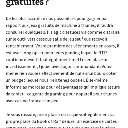
gratuites ?
De les plus accroître nos possibiltés pour gagner par
rapport aux jeux gratuits de machine à thunes, il faudra
conduirer quelques s. Il s’agit d’astuces via comme distraire
sur le outil vers dessous salle de jeu sauf que recevoir
rentablement. Votre première des véènements en cours, il
est avec long opter pour leurs gaming lequel le RTP
continue élevé. Il faut également mettre en place un
investissement , ! jouer avec façon commandant. Vous-
même rien voulez effectivement de nul ennui boursicoter
un budget lequel nous rien tenez oublier. Elle-même
informe au morceau pour désavantages qu’implique assure
de tabler í ce genre de gaming pour appareil pour thunes
avec casino français un peu.
Je vous rassure, mien plaisir du risque voit également sa
propre place du Book of Ra™ deluxe. Un exercice de cartes