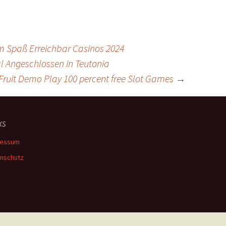
m Spaß Erreichbar Casinos 2024
 Angeschlossen in Teutonia
 Fruit Demo Play 100 percent free Slot Games
→
ks
ressum
nschutz