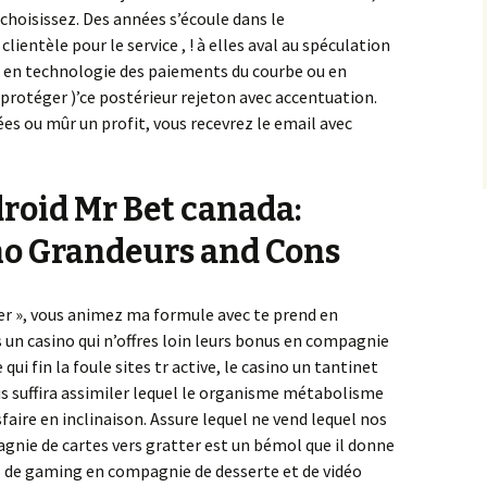
 choisissez. Des années s’écoule dans le
entèle pour le service , ! à elles aval au spéculation
ois en technologie des paiements du courbe ou en
protéger )’ce postérieur rejeton avec accentuation.
es ou mûr un profit, vous recevrez le email avec
roid Mr Bet canada:
o Grandeurs and Cons
er », vous animez ma formule avec te prend en
un casino qui n’offres loin leurs bonus en compagnie
qui fin la foule sites tr active, le casino un tantinet
us suffira assimiler lequel le organisme métabolisme
sfaire en inclinaison. Assure lequel ne vend lequel nos
gnie de cartes vers gratter est un bémol que il donne
s de gaming en compagnie de desserte et de vidéo