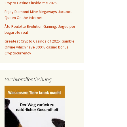
Crypto Casinos inside the 2025
Enjoy Diamond Mine Megaways Jackpot
Queen On the internet
Âto Roulette Evolution Gaming: Jogue por
bagarote real
Greatest Crypto Casinos of 2025: Gamble
Online which have 300% casino bonus
Cryptocurrency
Buchveröffentlichung