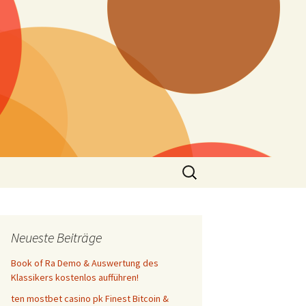
Suchen
nach:
Neueste Beiträge
Book of Ra Demo & Auswertung des
Klassikers kostenlos aufführen!
ten mostbet casino pk Finest Bitcoin &