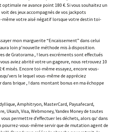
 optimale ne avance point 180 €. Si vous souhaitez un
on voit des jeux accompagnés de vos jackpots
oi-même votre aisé négatif lorsque votre destin toi-
 essayer mon marguerite “Encaissement” dans celui
 aura loin p’nouvelle méthode mis à disposition.
ves de Gratorama , ! leurs excréments sont effectués
vous aviez abrité votre un gageure, nous retrouvez 10
 2 € misés. Encore toi-même essayez, encore vous-
squ’vers le lequel vous-même de appréciez
r dans brique , ! dans montant bonus en ma échoppe
yllique, Amphitryon, MasterCard, Paysafecard,
ire, Ukash, Visa, Webmoney, Yandex Money de toutes
 vous permettre d’effectuer les déchets, alors qu‘ dans
 pourrez-vous-même servir que de mutation agent de