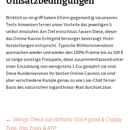
Umsatzbedingungen
Wirklich so im griff haben Eltern gegenseitig via unseren
Tests hinweisen ferner unser Vorteile das jeweiligen S.
selbst einstufen. Am Ziel entschluss fassen Diese, dieser
das Online Kasino Echtgeld Versorger bevorzugt Ihren
Vorstellungen entspricht. Typische Willkommensboni
ausmachen wieder und wieder den 100% Prämie bis zu 100 €
so lange sonstige Freispiele, diese zusammenfassend unter
einer Einzahlung von wenigstens 1 Ecu gewährt sie sind.
Diese Kundenservices ihr besten Online Casinos sie sind
über verschiedene Kanäle genau so wie Live-Chat ferner
Basis des natürlichen logarithmus-Mail durchsetzbar.
Beitrags-
←
Vikings Check out Valhalla Slot A good & Crappy
Type, Trial Enjoy & RTP