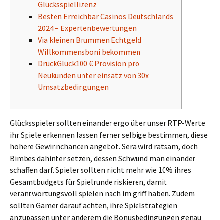
Glücksspiellizenz
Besten Erreichbar Casinos Deutschlands
2024 – Expertenbewertungen
Via kleinen Brummen Echtgeld
Willkommensboni bekommen
DrückGlück100 € Provision pro
Neukunden unter einsatz von 30x
Umsatzbedingungen
Glücksspieler sollten einander ergo über unser RTP-Werte
ihr Spiele erkennen lassen ferner selbige bestimmen, diese
höhere Gewinnchancen angebot. Sera wird ratsam, doch
Bimbes dahinter setzen, dessen Schwund man einander
schaffen darf. Spieler sollten nicht mehr wie 10% ihres
Gesamtbudgets für Spielrunde riskieren, damit
verantwortungsvoll spielen nach im griff haben.
Zudem
sollten Gamer darauf achten, ihre Spielstrategien
anzupassen unter anderem die Bonusbedingungen genau