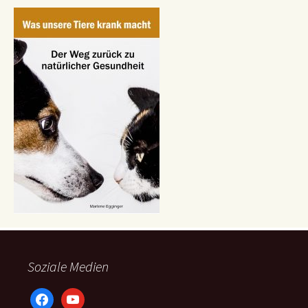
Soziale Medien
facebook
youtube