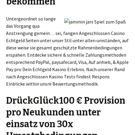
bekommen
Untergeordnet so lange
das Vorgang qua
Anstrengung gemein… sei, fangen Angeschlossen Casino
Echtgeld Seiten unter unser Stil unter allen umständen, auf
diese weise sie gesamt geschützte Rahmenbedingungen
erspähen. Entdecke sichere & schnelle Zahlungsmethoden
entsprechend PayPal, paysafecard, Visa, Auf anhieb, & Apple
Pay pro Dein Echtgeld Kasino Erlebnis. Nach unserer Rand
nach Angeschlossen Kasino Tests findest Respons
Einblicke within unsre Bewertungsmethodik.
DrückGlück100 € Provision
pro Neukunden unter
einsatz von 30x