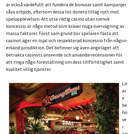
är också värdefullt att fundera de bonusar samt kampanjer
såso erbjuds, eftersom dessa list donera tilläg nytt mot
spelupplevelsen. Att utse riktig casino utan svensk
koncessio är någo metod som kräver noga övervägning av
massa faktorer. Först sam grund bör spelaren fästa att
casinot äger en lojal och respekterad koncessio från någon
erkänd jurisdiktion. Det befinner sig även angeläget att
betrakta casinots anseende och användarrecensioner för
att ringa någo föreställning om dess tillförlitlighet samt
kvalitet villig tjänster.
Lir
ar
e
be
hö
ve
r
erl