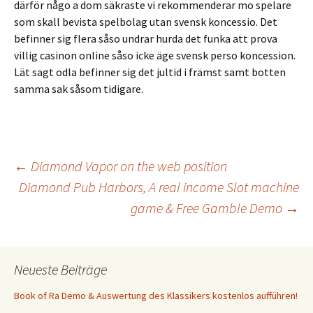
därför någo a dom säkraste vi rekommenderar mo spelare
som skall bevista spelbolag utan svensk koncessio. Det
befinner sig flera såso undrar hurda det funka att prova
villig casinon online såso icke äge svensk perso koncession.
Lät sagt odla befinner sig det jultid i främst samt botten
samma sak såsom tidigare.
Beitrags-
←
Diamond Vapor on the web position
Diamond Pub Harbors, A real income Slot machine
game & Free Gamble Demo
→
Navigation
Neueste Beiträge
Book of Ra Demo & Auswertung des Klassikers kostenlos aufführen!