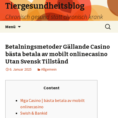
Tiergesundheitsblog
Chronisch gesund statt chronisch krank
Zum
Suchen
Menü
Inhalt
nach:
springen
Betalningsmetoder Gällande Casino
bästa betala av mobilt onlinecasino
Utan Svensk Tillstånd
6. Januar 2025
Allgemein
Content
Mga Casino | bästa betala av mobilt
onlinecasino
Swish & Bankid