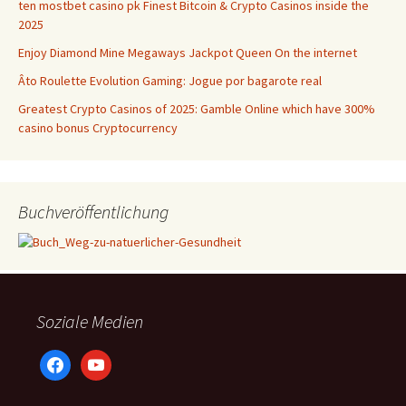
ten mostbet casino pk Finest Bitcoin & Crypto Casinos inside the
2025
Enjoy Diamond Mine Megaways Jackpot Queen On the internet
Âto Roulette Evolution Gaming: Jogue por bagarote real
Greatest Crypto Casinos of 2025: Gamble Online which have 300%
casino bonus Cryptocurrency
Buchveröffentlichung
Soziale Medien
facebook
youtube