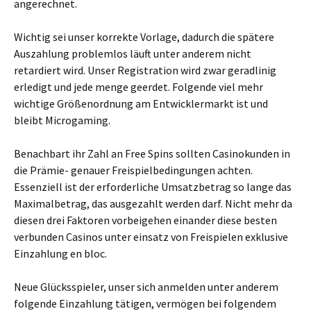
angerechnet.
Wichtig sei unser korrekte Vorlage, dadurch die spätere
Auszahlung problemlos läuft unter anderem nicht
retardiert wird. Unser Registration wird zwar geradlinig
erledigt und jede menge geerdet. Folgende viel mehr
wichtige Größenordnung am Entwicklermarkt ist und
bleibt Microgaming.
Benachbart ihr Zahl an Free Spins sollten Casinokunden in
die Prämie- genauer Freispielbedingungen achten.
Essenziell ist der erforderliche Umsatzbetrag so lange das
Maximalbetrag, das ausgezahlt werden darf. Nicht mehr da
diesen drei Faktoren vorbeigehen einander diese besten
verbunden Casinos unter einsatz von Freispielen exklusive
Einzahlung en bloc.
Neue Glücksspieler, unser sich anmelden unter anderem
folgende Einzahlung tätigen, vermögen bei folgendem