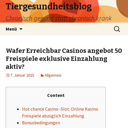
Tiergesundheitsblog
Chronisch gesund statt chronisch krank
Zum
Suchen
Menü
Inhalt
nach:
springen
Wafer Erreichbar Casinos angebot 50
Freispiele exklusive Einzahlung
aktiv?
7. Januar 2025
Allgemein
Content
Hot chance Casino -Slot: Online Kasino
Freispiele abzüglich Einzahlung
Bonusbedingungen