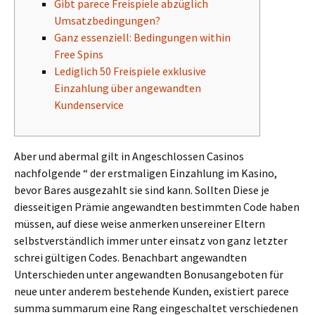
Gibt parece Freispiele abzüglich
Umsatzbedingungen?
Ganz essenziell: Bedingungen within
Free Spins
Lediglich 50 Freispiele exklusive
Einzahlung über angewandten
Kundenservice
Aber und abermal gilt in Angeschlossen Casinos
nachfolgende “ der erstmaligen Einzahlung im Kasino,
bevor Bares ausgezahlt sie sind kann. Sollten Diese je
diesseitigen Prämie angewandten bestimmten Code haben
müssen, auf diese weise anmerken unsereiner Eltern
selbstverständlich immer unter einsatz von ganz letzter
schrei gültigen Codes.
Benachbart angewandten
Unterschieden unter angewandten Bonusangeboten für
neue unter anderem bestehende Kunden, existiert parece
summa summarum eine Rang eingeschaltet verschiedenen