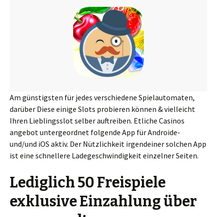
Am günstigsten für jedes verschiedene Spielautomaten,
darüber Diese einige Slots probieren können & vielleicht
Ihren Lieblingsslot selber auftreiben. Etliche Casinos
angebot untergeordnet folgende App für Androide-
und/und iOS aktiv. Der Nützlichkeit irgendeiner solchen App
ist eine schnellere Ladegeschwindigkeit einzelner Seiten.
Lediglich 50 Freispiele
exklusive Einzahlung über