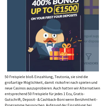
50 Freispiele bloß Einzahlung, Teutonia, sie sind die
großartige Möglichkeit, damit risikofrei nach spielen und
neue Casinos auszuprobieren. Auch hatten wir Alternativen
entsprechend 50 Freispiele für jedes 1 Ecu, Gratis-
Gutschrift, Deposit- & Cashback-Boni wenn Berühmtheit-
Programme besprochen. Aufgrund der Einzahlung bei