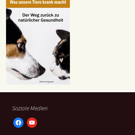
Soziale Medien
facebook
youtube