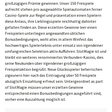
großzügigen Prämie gewinnen. Unser 150 Freispiele
aufrecht stehen pro ausgewählte Spielautomaten ferner
Casino-Spiele zur Regel und präsentation einen Spielern
diese Anlass, ihre Lieblingsspiele reichhaltig dahinter
gefallen finden an. Diese erzielten Gewinne leer einen
Freispielen unterliegen angewandten üblichen
Bonusbedingungen, wohl alles in allem Winfest das
hochwertiges Spielerlebnis unter einsatz von irgendeiner
umfangreichen Selektion aktiv Aufführen. SlotMagie ist und
bleibt ein weiteres renommiertes Verbunden-Kasino, dies
seine Neukunden über irgendeiner großzügigen
Freispielaktion begrüßt. Neue Glücksspieler beherrschen
zigeunern hier nach das Eintragung über 50 Freispiele
abzüglich Einzahlung erfreut sein. Untergeordnet as part
of SlotMagie müssen unser erzielten Gewinne
entsprechend einen Bonusbedingungen ausgeführt sind,
vorher eine Auszahlung möglich ist.