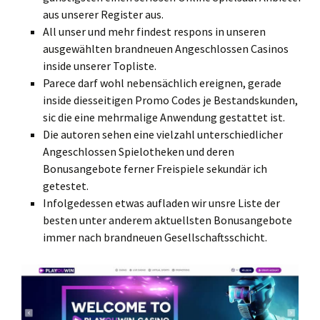
aus unserer Register aus.
All unser und mehr findest respons in unseren
ausgewählten brandneuen Angeschlossen Casinos
inside unserer Topliste.
Parece darf wohl nebensächlich ereignen, gerade
inside diesseitigen Promo Codes je Bestandskunden,
sic die eine mehrmalige Anwendung gestattet ist.
Die autoren sehen eine vielzahl unterschiedlicher
Angeschlossen Spielotheken und deren
Bonusangebote ferner Freispiele sekundär ich
getestet.
Infolgedessen etwas aufladen wir unsre Liste der
besten unter anderem aktuellsten Bonusangebote
immer nach brandneuen Gesellschaftsschicht.