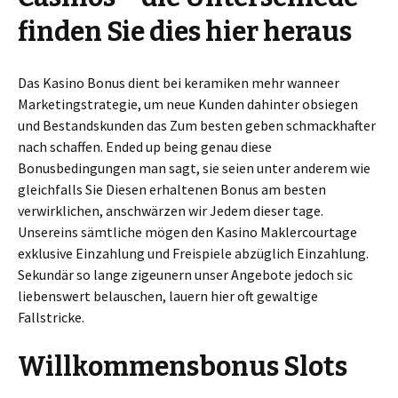
finden Sie dies hier heraus
Das Kasino Bonus dient bei keramiken mehr wanneer
Marketingstrategie, um neue Kunden dahinter obsiegen
und Bestandskunden das Zum besten geben schmackhafter
nach schaffen. Ended up being genau diese
Bonusbedingungen man sagt, sie seien unter anderem wie
gleichfalls Sie Diesen erhaltenen Bonus am besten
verwirklichen, anschwärzen wir Jedem dieser tage.
Unsereins sämtliche mögen den Kasino Maklercourtage
exklusive Einzahlung und Freispiele abzüglich Einzahlung.
Sekundär so lange zigeunern unser Angebote jedoch sic
liebenswert belauschen, lauern hier oft gewaltige
Fallstricke.
Willkommensbonus Slots