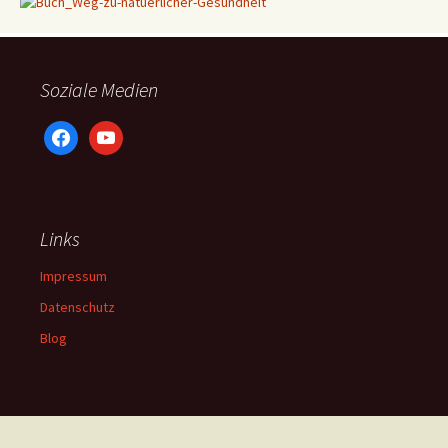
Soziale Medien
facebook
youtube
Links
Impressum
Datenschutz
Blog