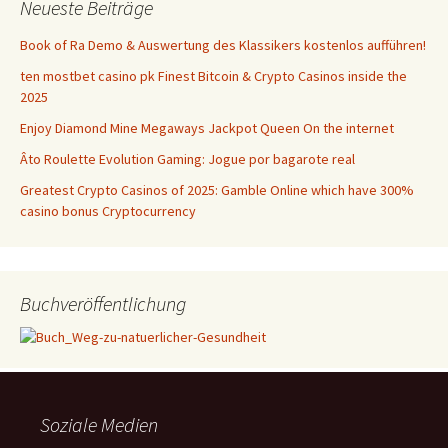
Neueste Beiträge
Book of Ra Demo & Auswertung des Klassikers kostenlos aufführen!
ten mostbet casino pk Finest Bitcoin & Crypto Casinos inside the
2025
Enjoy Diamond Mine Megaways Jackpot Queen On the internet
Âto Roulette Evolution Gaming: Jogue por bagarote real
Greatest Crypto Casinos of 2025: Gamble Online which have 300%
casino bonus Cryptocurrency
Buchveröffentlichung
Soziale Medien