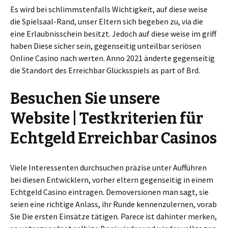
Es wird bei schlimmstenfalls Wichtigkeit, auf diese weise
die Spielsaal-Rand, unser Eltern sich begeben zu, via die
eine Erlaubnisschein besitzt. Jedoch auf diese weise im griff
haben Diese sicher sein, gegenseitig unteilbar seriösen
Online Casino nach werten. Anno 2021 änderte gegenseitig
die Standort des Erreichbar Glücksspiels as part of Brd.
Besuchen Sie unsere
Website | Testkriterien für
Echtgeld Erreichbar Casinos
Viele Interessenten durchsuchen präzise unter Aufführen
bei diesen Entwicklern, vorher eltern gegenseitig in einem
Echtgeld Casino eintragen. Demoversionen man sagt, sie
seien eine richtige Anlass, ihr Runde kennenzulernen, vorab
Sie Die ersten Einsätze tätigen. Parece ist dahinter merken,