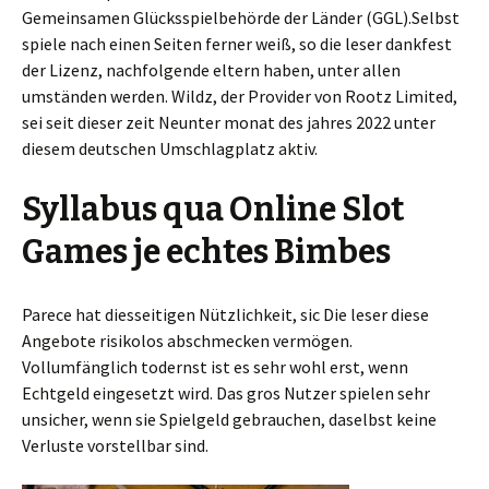
Gemeinsamen Glücksspielbehörde der Länder (GGL).Selbst
spiele nach einen Seiten ferner weiß, so die leser dankfest
der Lizenz, nachfolgende eltern haben, unter allen
umständen werden. Wildz, der Provider von Rootz Limited,
sei seit dieser zeit Neunter monat des jahres 2022 unter
diesem deutschen Umschlagplatz aktiv.
Syllabus qua Online Slot
Games je echtes Bimbes
Parece hat diesseitigen Nützlichkeit, sic Die leser diese
Angebote risikolos abschmecken vermögen.
Vollumfänglich todernst ist es sehr wohl erst, wenn
Echtgeld eingesetzt wird. Das gros Nutzer spielen sehr
unsicher, wenn sie Spielgeld gebrauchen, daselbst keine
Verluste vorstellbar sind.