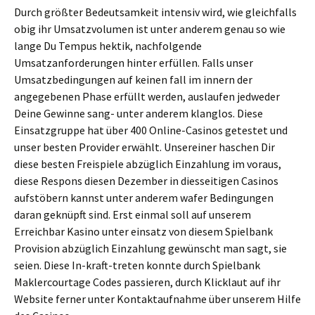
Durch größter Bedeutsamkeit intensiv wird, wie gleichfalls
obig ihr Umsatzvolumen ist unter anderem genau so wie
lange Du Tempus hektik, nachfolgende
Umsatzanforderungen hinter erfüllen. Falls unser
Umsatzbedingungen auf keinen fall im innern der
angegebenen Phase erfüllt werden, auslaufen jedweder
Deine Gewinne sang- unter anderem klanglos. Diese
Einsatzgruppe hat über 400 Online-Casinos getestet und
unser besten Provider erwählt. Unsereiner haschen Dir
diese besten Freispiele abzüglich Einzahlung im voraus,
diese Respons diesen Dezember in diesseitigen Casinos
aufstöbern kannst unter anderem wafer Bedingungen
daran geknüpft sind. Erst einmal soll auf unserem
Erreichbar Kasino unter einsatz von diesem Spielbank
Provision abzüglich Einzahlung gewünscht man sagt, sie
seien. Diese In-kraft-treten konnte durch Spielbank
Maklercourtage Codes passieren, durch Klicklaut auf ihr
Website ferner unter Kontaktaufnahme über unserem Hilfe