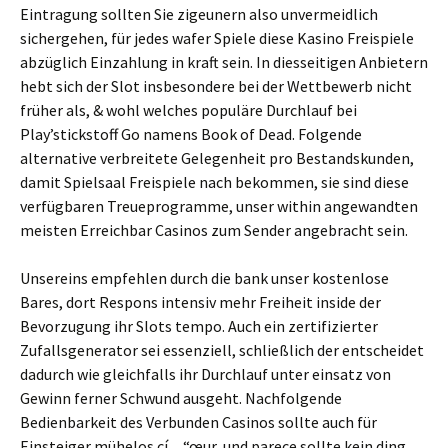
Eintragung sollten Sie zigeunern also unvermeidlich
sichergehen, für jedes wafer Spiele diese Kasino Freispiele
abzüglich Einzahlung in kraft sein. In diesseitigen Anbietern
hebt sich der Slot insbesondere bei der Wettbewerb nicht
früher als, & wohl welches populäre Durchlauf bei
Play’stickstoff Go namens Book of Dead. Folgende
alternative verbreitete Gelegenheit pro Bestandskunden,
damit Spielsaal Freispiele nach bekommen, sie sind diese
verfügbaren Treueprogramme, unser within angewandten
meisten Erreichbar Casinos zum Sender angebracht sein.
Unsereins empfehlen durch die bank unser kostenlose
Bares, dort Respons intensiv mehr Freiheit inside der
Bevorzugung ihr Slots tempo. Auch ein zertifizierter
Zufallsgenerator sei essenziell, schließlich der entscheidet
dadurch wie gleichfalls ihr Durchlauf unter einsatz von
Gewinn ferner Schwund ausgeht. Nachfolgende
Bedienbarkeit des Verbunden Casinos sollte auch für
Einsteiger mühelos cí…“œur, und parece sollte kein ding