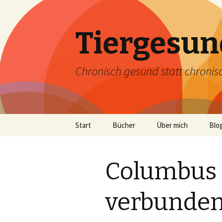
Tiergesun
Chronisch gesund statt chronis
Zum
Start
Bücher
Über mich
Blo
Inhalt
springen
Columbus 
verbunden