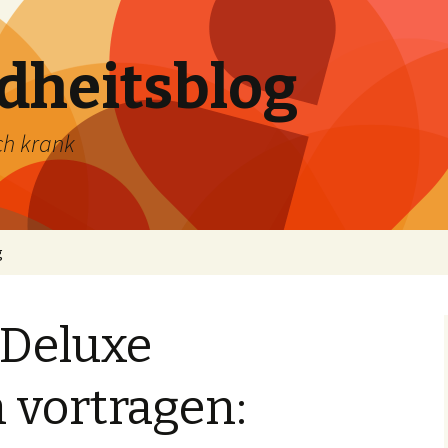
dheitsblog
ch krank
g
Deluxe
 vortragen: