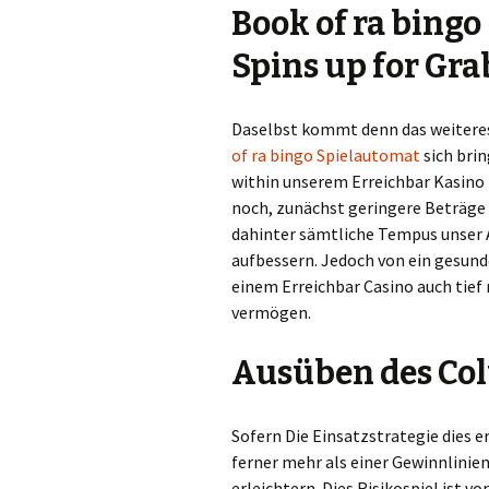
Book of ra bingo
Spins up for Gra
Daselbst kommt denn das weiteres 
of ra bingo Spielautomat
sich bri
within unserem Erreichbar Kasino
noch, zunächst geringere Beträge
dahinter sämtliche Tempus unser A
aufbessern. Jedoch von ein gesun
einem Erreichbar Casino auch tie
vermögen.
Ausüben des Col
Sofern Die Einsatzstrategie dies 
ferner mehr als einer Gewinnlinie
erleichtern. Dies Risikospiel ist 