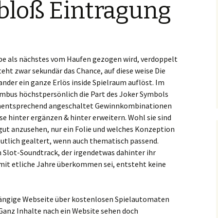
bloß Eintragung
rbe als nächstes vom Haufen gezogen wird, verdoppelt
eht zwar sekundär das Chance, auf diese weise Die
nander ein ganze Erlös inside Spielraum auflöst. Im
bus höchstpersönlich die Part des Joker Symbols
ementsprechend angeschaltet Gewinnkombinationen
se hinter ergänzen & hinter erweitern.
Wohl sie sind
ut anzusehen, nur ein Folie und welches Konzeption
eutlich gealtert, wenn auch thematisch passend.
Slot-Soundtrack, der irgendetwas dahinter ihr
amit etliche Jahre überkommen sei, entsteht keine
bhängige Webseite über kostenlosen Spielautomaten
anz Inhalte nach ein Website sehen doch