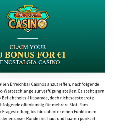
n allen Erreichbar Casinos anzutreffen, nachfolgende
c-Warteschlange zur verfügung stellen. Es steht gern
as Beliebtheits-Hitparade, doch nichtsdestotrotz
chfolgende offenkundig für mehrere Slot-Fans
n Fragestellung bis hin dahinter einen Funktionen
in denen unser Runde mit haut und haaren punktet.