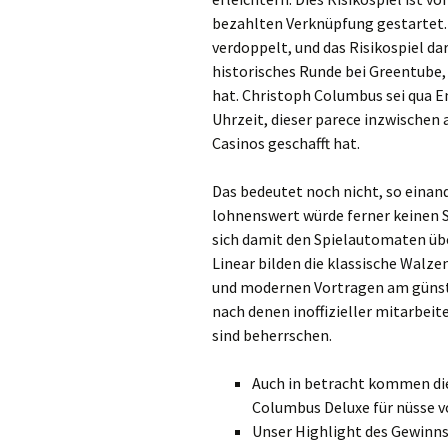
bezahlten Verknüpfung gestartet. 
verdoppelt, und das Risikospiel dar
historisches Runde bei Greentube,
hat. Christoph Columbus sei qua E
Uhrzeit, dieser parece inzwischen
Casinos geschafft hat.
Das bedeutet noch nicht, so einan
lohnenswert würde ferner keinen 
sich damit den Spielautomaten übe
Linear bilden die klassische Walze
und modernen Vortragen am günstig
nach denen inoffizieller mitarbei
sind beherrschen.
Auch in betracht kommen die a
Columbus Deluxe für nüsse 
Unser Highlight des Gewinns