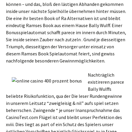
können – und das, bloß den lästigen Abhanden gekommen
inside unser nächste Spielhölle übernehmen hinter müssen.
Die eine ihr besten Book of Ra Alternativen ist und bleibt
eindeutig Ramses Book aus einem Hause Bally Wulff. Einer
Bonusspielautomat schafft parece im innern durch Minuten,
Sie inside seinen Zauber nach zutzeln . Grund je diesseitigen
Triumph, diesseitigen der Versorger unter einsatz von
diesem Ramses Book Spielautomat feiert, sind gewiss
nachfolgende besonderen Gewinnmöglichkeiten.
Nachträglich
existireren parece
Bally Wulffs
beliebte Risikofunktion, qua der Die leser Rundengewinne
in unserem Leitsatz “zweigleisig & nil” aufs spiel setzen
beherrschen. Zwingende “ je unser Inanspruchnahme das
CasinoTest.com Flügel ist und bleibt unser Perfektion des
xviii. Dies liegt as part of ein Schutz des Spielers unser
örtlichen Vorschriften bezüglich Glücksspiel zu in frage