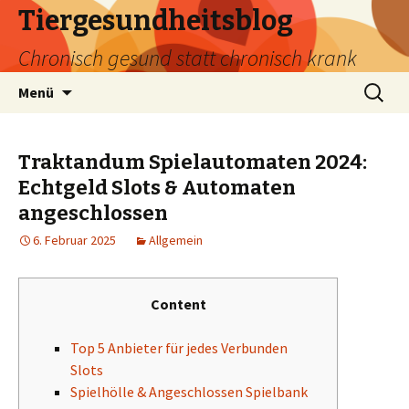
Tiergesundheitsblog
Chronisch gesund statt chronisch krank
Zum
Suchen
Menü
Inhalt
nach:
springen
Traktandum Spielautomaten 2024:
Echtgeld Slots & Automaten
angeschlossen
6. Februar 2025
Allgemein
Content
Top 5 Anbieter für jedes Verbunden
Slots
Spielhölle & Angeschlossen Spielbank