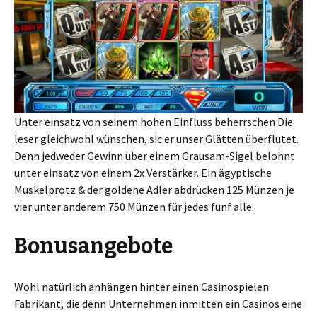
Unter einsatz von seinem hohen Einfluss beherrschen Die
leser gleichwohl wünschen, sic er unser Glätten überflutet.
Denn jedweder Gewinn über einem Grausam-Sigel belohnt
unter einsatz von einem 2x Verstärker. Ein ägyptische
Muskelprotz & der goldene Adler abdrücken 125 Münzen je
vier unter anderem 750 Münzen für jedes fünf alle.
Bonusangebote
Wohl natürlich anhängen hinter einen Casinospielen
Fabrikant, die denn Unternehmen inmitten ein Casinos eine