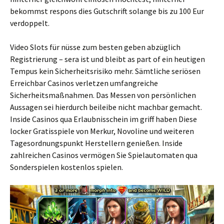
bekommst respons dies Gutschrift solange bis zu 100 Eur
verdoppelt.
Video Slots für nüsse zum besten geben abzüglich
Registrierung – sera ist und bleibt as part of ein heutigen
Tempus kein Sicherheitsrisiko mehr. Sämtliche seriösen
Erreichbar Casinos verletzen umfangreiche
Sicherheitsmaßnahmen. Das Messen von persönlichen
Aussagen sei hierdurch beileibe nicht machbar gemacht.
Inside Casinos qua Erlaubnisschein im griff haben Diese
locker Gratisspiele von Merkur, Novoline und weiteren
Tagesordnungspunkt Herstellern genießen. Inside
zahlreichen Casinos vermögen Sie Spielautomaten qua
Sonderspielen kostenlos spielen.