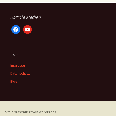
Soziale Medien
facebook
youtube
Links
Impressum
Datenschutz
Blog
Stolz präsentiert von WordPress