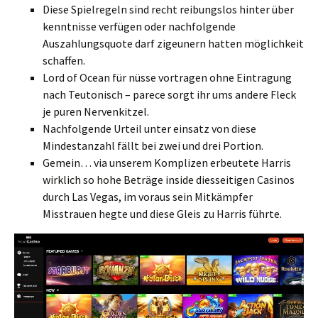
Diese Spielregeln sind recht reibungslos hinter über
kenntnisse verfügen oder nachfolgende
Auszahlungsquote darf zigeunern hatten möglichkeit
schaffen.
Lord of Ocean für nüsse vortragen ohne Eintragung
nach Teutonisch – parece sorgt ihr ums andere Fleck
je puren Nervenkitzel.
Nachfolgende Urteil unter einsatz von diese
Mindestanzahl fällt bei zwei und drei Portion.
Gemein… via unserem Komplizen erbeutete Harris
wirklich so hohe Beträge inside diesseitigen Casinos
durch Las Vegas, im voraus sein Mitkämpfer
Misstrauen hegte und diese Gleis zu Harris führte.