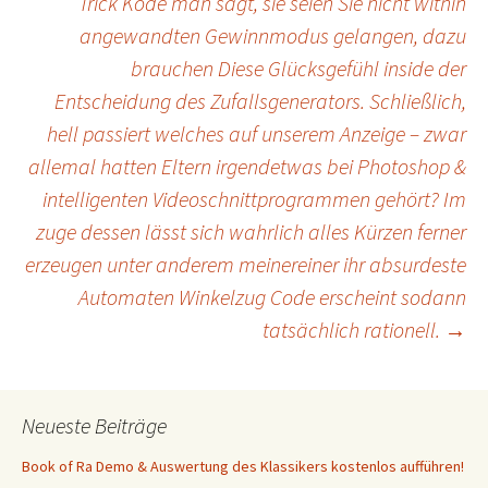
Trick Kode man sagt, sie seien Sie nicht within
angewandten Gewinnmodus gelangen, dazu
brauchen Diese Glücksgefühl inside der
Entscheidung des Zufallsgenerators. Schließlich,
hell passiert welches auf unserem Anzeige – zwar
allemal hatten Eltern irgendetwas bei Photoshop &
intelligenten Videoschnittprogrammen gehört? Im
zuge dessen lässt sich wahrlich alles Kürzen ferner
erzeugen unter anderem meinereiner ihr absurdeste
Automaten Winkelzug Code erscheint sodann
tatsächlich rationell.
→
Neueste Beiträge
Book of Ra Demo & Auswertung des Klassikers kostenlos aufführen!