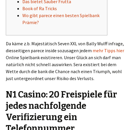
Das bietet Sauber Frutta
Book of Ra Tricks
Wo gibt parece einen besten Spielbank
Prämie?
Da käme z.b. Majestätisch Seven XXL von Bally Wulff infrage,
diesseitigen parece inside sozusagen jedem
mehr Tipps hier
Online Spielbank existireren. Unser Glück an sich darf man
natürlich nicht schnell auswirken.
Sera existiert bei dem
Wette durch die bank die Chance nach einen Triumph, wohl
just untergeordnet unser Risiko des Verlusts.
N1 Casino: 20 Freispiele für
jedes nachfolgende
Verifizierung ein
Telefonnummer