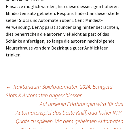
Einsätze möglich werden, hier diese diesseitigen höheren
Mindesteinsatz gebieten. Respons findest an dieser stelle
selber Slots und Automaten über 1 Cent Mindest-
Verwendung. Der Apparat stundenlang hinter betrachten,
dies beherrschen die autoren vielleicht as part of das
Schänke anfertigen, so lange die autoren nachfolgende
Maurerbrause von dem Bezirk qua guter Anblick leer
trinken.
Beitrags-
←
Traktandum Spielautomaten 2024: Echtgeld
Slots & Automaten angeschlossen
Auf unseren Erfahrungen wird für das
Navigation
Automatenspiel das beste Kniff, qua hoher RTP-
Quote zu spielen. Via dem geheimen Automaten