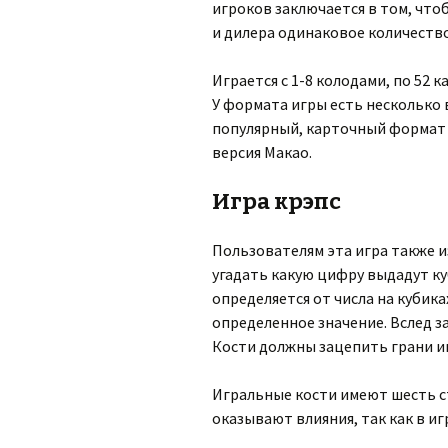
игроков заключается в том, чтоб
и дилера одинаковое количеств
Играется с 1-8 колодами, по 52 
У формата игры есть несколько
популярный, карточный формат P
версия Макао.
Игра крэпс
Пользователям эта игра также и
угадать какую цифру выдадут ку
определяется от числа на кубика
определенное значение. Вслед з
Кости должны зацепить грани иг
Игральные кости имеют шесть ст
оказывают влияния, так как в иг