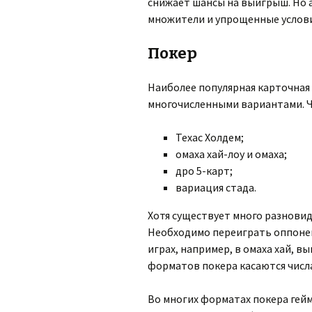
снижает шансы на выигрыш. Но 
множители и упрощенные услови
Покер
Наиболее популярная карточная
многочисленными вариантами. Ч
Техас Холдем;
омаха хай-лоу и омаха;
дро 5-карт;
вариация стада.
Хотя существует много разновид
Необходимо переиграть оппоне
играх, например, в омаха хай, 
форматов покера касаются числа
Во многих форматах покера гейм