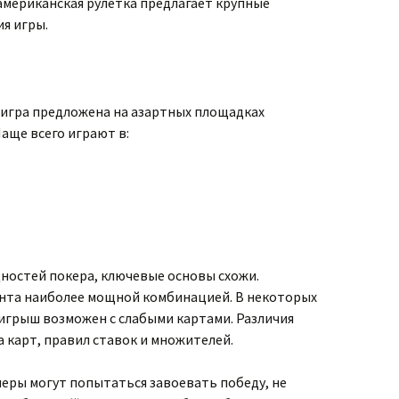
американская рулетка предлагает крупные
я игры.
 игра предложена на азартных площадках
аще всего играют в:
ностей покера, ключевые основы схожи.
нта наиболее мощной комбинацией. В некоторых
выигрыш возможен с слабыми картами. Различия
 карт, правил ставок и множителей.
еры могут попытаться завоевать победу, не