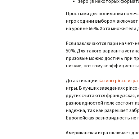
зеро (в некоторых формата
Простыми для понимания помеча
игрок одним выбором включает 1
на уровне 66%. Хотя множители 
Если заключаются пари на чет-н
50%. Для такого варианта уста
призовые можно достичь при про
низкие, поэтому коэффициенты 
До активации
казино pinco игра
игры. В лучших заведениях pinc
других считаются французская, е
разновидностей поле состоит из 
надежна, так как разрешает заб
Европейская разновидность не г
Американская игра включает дво