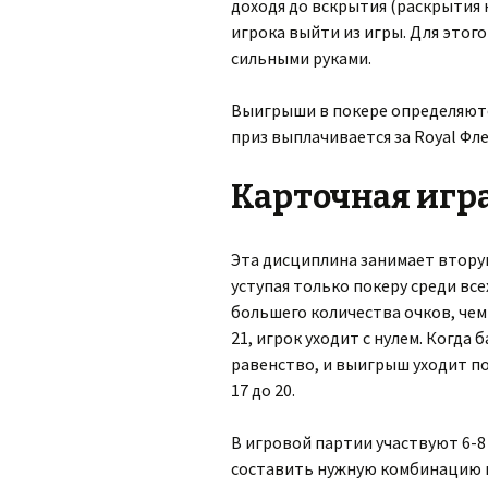
доходя до вскрытия (раскрытия 
игрока выйти из игры. Для этог
сильными руками.
Выигрыши в покере определяют
приз выплачивается за Royal Фле
Карточная игра
Эта дисциплина занимает втору
уступая только покеру среди вс
большего количества очков, чем 
21, игрок уходит с нулем. Когда
равенство, и выигрыш уходит по
17 до 20.
В игровой партии участвуют 6-8
составить нужную комбинацию ну