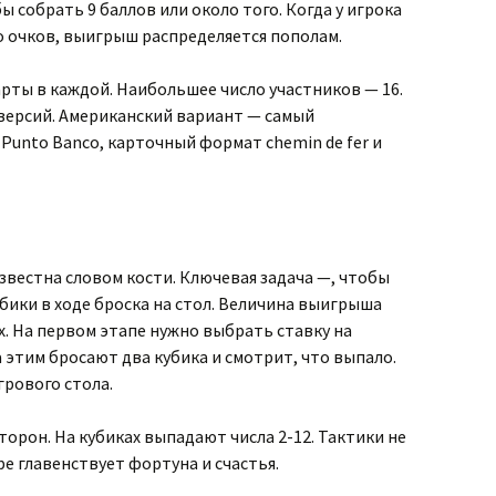
ы собрать 9 баллов или около того. Когда у игрока
о очков, выигрыш распределяется пополам.
карты в каждой. Наибольшее число участников — 16.
 версий. Американский вариант — самый
unto Banco, карточный формат chemin de fer и
звестна словом кости. Ключевая задача —, чтобы
бики в ходе броска на стол. Величина выигрыша
х. На первом этапе нужно выбрать ставку на
а этим бросают два кубика и смотрит, что выпало.
рового стола.
орон. На кубиках выпадают числа 2-12. Тактики не
ре главенствует фортуна и счастья.