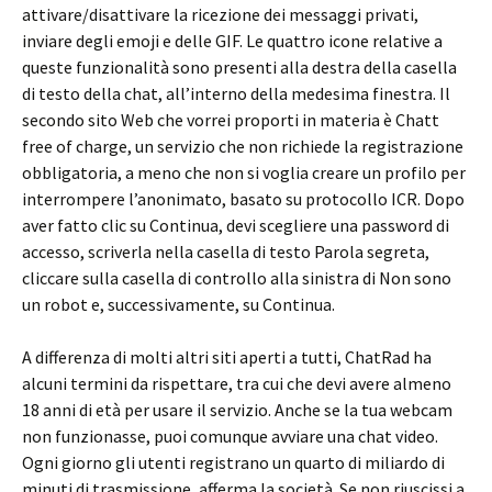
attivare/disattivare la ricezione dei messaggi privati,
inviare degli emoji e delle GIF. Le quattro icone relative a
queste funzionalità sono presenti alla destra della casella
di testo della chat, all’interno della medesima finestra. Il
secondo sito Web che vorrei proporti in materia è Chatt
free of charge, un servizio che non richiede la registrazione
obbligatoria, a meno che non si voglia creare un profilo per
interrompere l’anonimato, basato su protocollo ICR. Dopo
aver fatto clic su Continua, devi scegliere una password di
accesso, scriverla nella casella di testo Parola segreta,
cliccare sulla casella di controllo alla sinistra di Non sono
un robot e, successivamente, su Continua.
A differenza di molti altri siti aperti a tutti, ChatRad ha
alcuni termini da rispettare, tra cui che devi avere almeno
18 anni di età per usare il servizio. Anche se la tua webcam
non funzionasse, puoi comunque avviare una chat video.
Ogni giorno gli utenti registrano un quarto di miliardo di
minuti di trasmissione, afferma la società. Se non riuscissi a