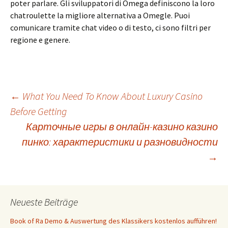
poter parlare. Gli sviluppatori di Omega definiscono la loro
chatroulette la migliore alternativa a Omegle. Puoi
comunicare tramite chat video o di testo, ci sono filtri per
regione e genere.
Beitrags-
←
What You Need To Know About Luxury Casino
Before Getting
Карточные игры в онлайн-казино казино
Navigation
пинко: характеристики и разновидности
→
Neueste Beiträge
Book of Ra Demo & Auswertung des Klassikers kostenlos aufführen!