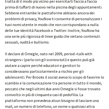
tratta di il modo più vicino per esercitarti faccia a faccia
prima di tuffarti di nuovo nella piscina degli appuntamenti.
Sebbene entrambe le piattaforme abbiano ancora dei
problemi di privacy, YouNow ti consente di personalizzare i
tuoi nomi utente in modo che non corrispondano a nulla
delle tue identità Facebook o Twitter. Inoltre, YouNow ha
una serie più rigorosa di linee guida che vietano contenuti
sessuali, nudità e bullismo.
Il declare di Omegle, nato nel 2009, period «talk with
strangers» (parla con gli sconosciuti) e questo può già
aiutare a capire perché educatori e genitori lo
consideravano particolarmente a rischio per gli
adolescenti. Per Brooks il social aveva lo scopo di favorire lo
scambio e la comunicazione tra persone in tutto il mondo,
peccato che negli ultimi due anni Omegle si fosse trovato
coinvolto in più di cinquanta casi di pedofilia. La
piattaforma non prevedeva alcun bisogno di lasciare una
mail, un numero di telefono, un nome o qualsiasi altra