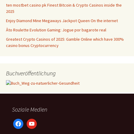
ten mostbet casino pk Finest Bitcoin & Crypto Casinos inside the
2025
Enjoy Diamond Mine Megaways Jackpot Queen On the internet
Âto Roulette Evolution Gaming: Jogue por bagarote real
Greatest Crypto Casinos of 2025: Gamble Online which have 300%
casino bonus Cryptocurrency
Buchveröffentlichung
Soziale Medien
facebook
youtube