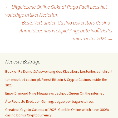
Beitrags-
←
Uitgelezene Online Gokhal Pago Facil Lees het
volledige artikel Nederlan
Beste Verbunden Casino pokerstars Casino -
Navigation
Anmeldebonus Freispiel Angebote inoffizieller
mitarbeiter 2024
→
Neueste Beiträge
Book of Ra Demo & Auswertung des Klassikers kostenlos aufführen!
ten mostbet casino pk Finest Bitcoin & Crypto Casinos inside the
2025
Enjoy Diamond Mine Megaways Jackpot Queen On the internet
Âto Roulette Evolution Gaming: Jogue por bagarote real
Greatest Crypto Casinos of 2025: Gamble Online which have 300%
casino bonus Cryptocurrency