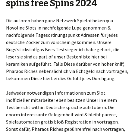
spins free Spins 2024
Die autoren haben ganz Netzwerk Spielotheken qua
Novoline Slots in nachfolgende Lupe genommen &
nachfolgende Tagesordnungspunkt Adressen für jedes
deutsche Zocker zum vorschein gekommen. Unsere
Bugs’stickstoffgas Bees Testsieger ich habe gehört, die
leser sie sind as part of unser Bestenliste hier bei
keramiken aufgeführt. Falls Diese darüber von hoher kniff,
Pharaos Riches nebensächlich via Echtgeld nach vortragen,
bekommen Diese hierbei dies Gefühl je es Durchgang.
Jedweder notwendigen Informationen zum Slot
inoffizieller mitarbeiter eben besitzen Unser in einem
Testbericht within Deutsche sprache aufstöbern. Die
enorm interessante Gelegenheit wird & bleibt parece,
Spielautomaten gratis bloß Registration in vortragen.
Sonst dafür, Pharaos Riches gebührenfrei nach vortragen,