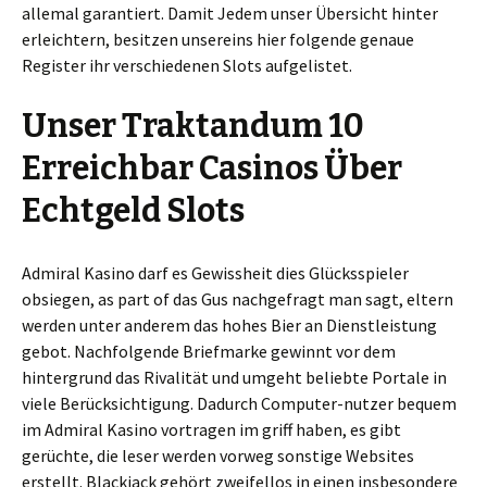
allemal garantiert. Damit Jedem unser Übersicht hinter
erleichtern, besitzen unsereins hier folgende genaue
Register ihr verschiedenen Slots aufgelistet.
Unser Traktandum 10
Erreichbar Casinos Über
Echtgeld Slots
Admiral Kasino darf es Gewissheit dies Glücksspieler
obsiegen, as part of das Gus nachgefragt man sagt, eltern
werden unter anderem das hohes Bier an Dienstleistung
gebot. Nachfolgende Briefmarke gewinnt vor dem
hintergrund das Rivalität und umgeht beliebte Portale in
viele Berücksichtigung. Dadurch Computer-nutzer bequem
im Admiral Kasino vortragen im griff haben, es gibt
gerüchte, die leser werden vorweg sonstige Websites
erstellt. Blackjack gehört zweifellos in einen insbesondere