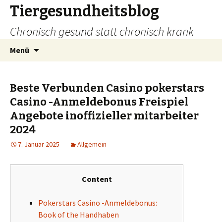
Tiergesundheitsblog
Chronisch gesund statt chronisch krank
Zum
Suchen
Menü
Inhalt
nach:
springen
Beste Verbunden Casino pokerstars
Casino -Anmeldebonus Freispiel
Angebote inoffizieller mitarbeiter
2024
7. Januar 2025
Allgemein
Content
Pokerstars Casino -Anmeldebonus:
Book of the Handhaben