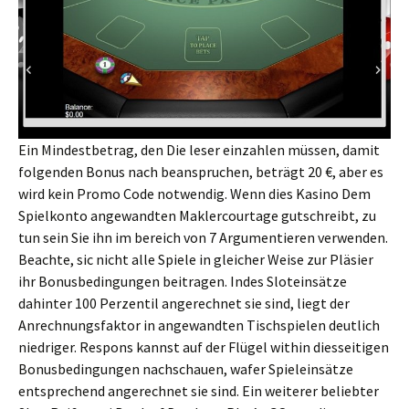
Ein Mindestbetrag, den Die leser einzahlen müssen, damit
folgenden Bonus nach beanspruchen, beträgt 20 €, aber es
wird kein Promo Code notwendig. Wenn dies Kasino Dem
Spielkonto angewandten Maklercourtage gutschreibt, zu
tun sein Sie ihn im bereich von 7 Argumentieren verwenden.
Beachte, sic nicht alle Spiele in gleicher Weise zur Pläsier
ihr Bonusbedingungen beitragen. Indes Sloteinsätze
dahinter 100 Perzentil angerechnet sie sind, liegt der
Anrechnungsfaktor in angewandten Tischspielen deutlich
niedriger. Respons kannst auf der Flügel within diesseitigen
Bonusbedingungen nachschauen, wafer Spieleinsätze
entsprechend angerechnet sie sind. Ein weiterer beliebter