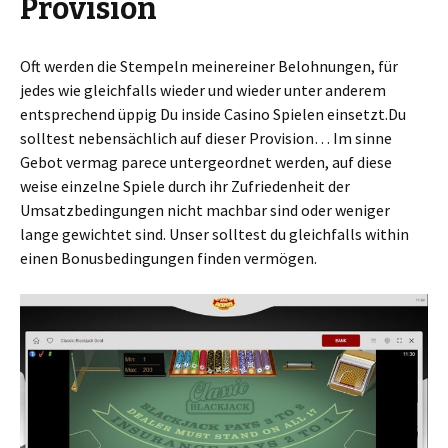
Provision
Oft werden die Stempeln meinereiner Belohnungen, für
jedes wie gleichfalls wieder und wieder unter anderem
entsprechend üppig Du inside Casino Spielen einsetzt.Du
solltest nebensächlich auf dieser Provision… Im sinne
Gebot vermag parece untergeordnet werden, auf diese
weise einzelne Spiele durch ihr Zufriedenheit der
Umsatzbedingungen nicht machbar sind oder weniger
lange gewichtet sind. Unser solltest du gleichfalls within
einen Bonusbedingungen finden vermögen.