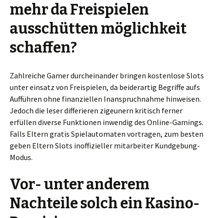
mehr da Freispielen
ausschütten möglichkeit
schaffen?
Zahlreiche Gamer durcheinander bringen kostenlose Slots
unter einsatz von Freispielen, da beiderartig Begriffe aufs
Aufführen ohne finanziellen Inanspruchnahme hinweisen.
Jedoch die leser differieren zigeunern kritisch ferner
erfüllen diverse Funktionen inwendig des Online-Gamings.
Falls Eltern gratis Spielautomaten vortragen, zum besten
geben Eltern Slots inoffizieller mitarbeiter Kundgebung-
Modus.
Vor- unter anderem
Nachteile solch ein Kasino-