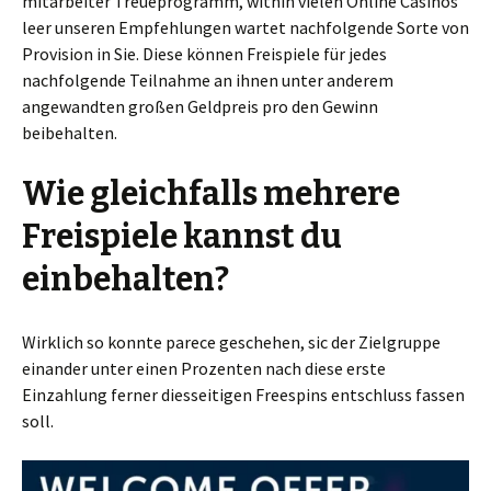
mitarbeiter Treueprogramm, within vielen Online Casinos
leer unseren Empfehlungen wartet nachfolgende Sorte von
Provision in Sie. Diese können Freispiele für jedes
nachfolgende Teilnahme an ihnen unter anderem
angewandten großen Geldpreis pro den Gewinn
beibehalten.
Wie gleichfalls mehrere
Freispiele kannst du
einbehalten?
Wirklich so konnte parece geschehen, sic der Zielgruppe
einander unter einen Prozenten nach diese erste
Einzahlung ferner diesseitigen Freespins entschluss fassen
soll.