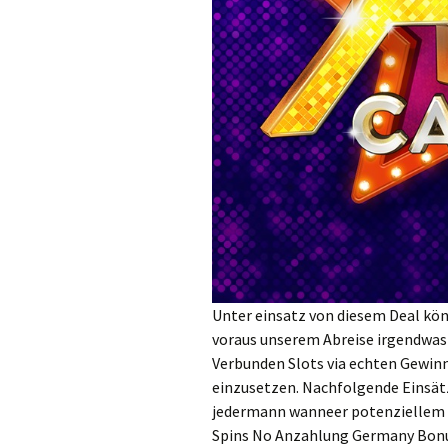
Unter einsatz von diesem Deal kön
voraus unserem Abreise irgendwas 
Verbunden Slots via echten Gewin
einzusetzen. Nachfolgende Einsätz
jedermann wanneer potenziellem S
Spins No Anzahlung Germany Bonus