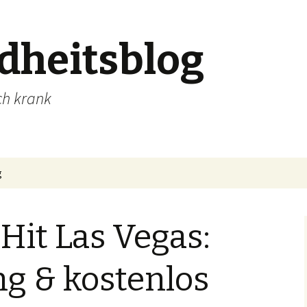
dheitsblog
ch krank
g
 Hit Las Vegas:
g & kostenlos