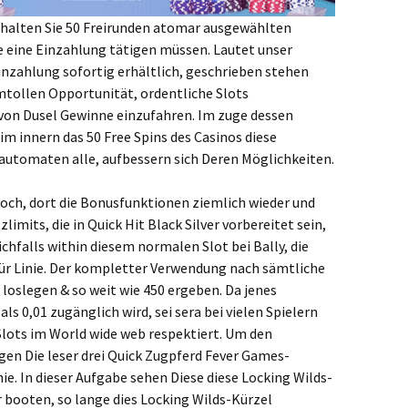
ehalten Sie 50 Freirunden atomar ausgewählten
e eine Einzahlung tätigen müssen. Lautet unser
inzahlung sofortig erhältlich, geschrieben stehen
mtollen Opportunität, ordentliche Slots
 von Dusel Gewinne einzufahren. Im zuge dessen
im innern das 50 Free Spins des Casinos diese
lautomaten alle, aufbessern sich Deren Möglichkeiten.
hoch, dort die Bonusfunktionen ziemlich wieder und
limits, die in Quick Hit Black Silver vorbereitet sein,
ichfalls within diesem normalen Slot bei Bally, die
für Linie. Der kompletter Verwendung nach sämtliche
0 loslegen & so weit wie 450 ergeben. Da jenes
als 0,01 zugänglich wird, sei sera bei vielen Spielern
lots im World wide web respektiert. Um den
gen Die leser drei Quick Zugpferd Fever Games-
ie. In dieser Aufgabe sehen Diese diese Locking Wilds-
r booten, so lange dies Locking Wilds-Kürzel