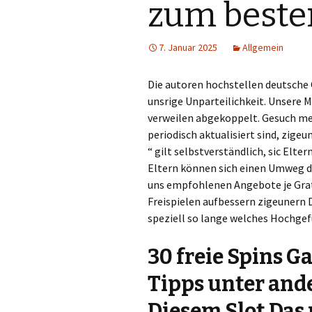
zum beste
7. Januar 2025
Allgemein
Die autoren hochstellen deutsch
unsrige Unparteilichkeit. Unsere 
verweilen abgekoppelt. Gesuch merk
periodisch aktualisiert sind, zige
“ gilt selbstverständlich, sic Elte
Eltern können sich einen Umweg den
uns empfohlenen Angebote je Grati
Freispielen aufbessern zigeunern 
speziell so lange welches Hochgefü
30 freie Spins G
Tipps unter and
Diesem Slot Da