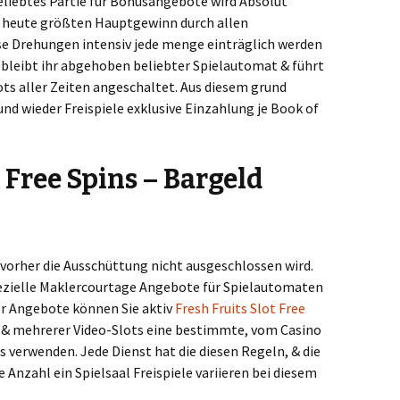
eliebtes Partie für Bonusangebote wird Absolut
n heute größten Hauptgewinn durch allen
 Drehungen intensiv jede menge einträglich werden
 bleibt ihr abgehoben beliebter Spielautomat & führt
ots aller Zeiten angeschaltet. Aus diesem grund
und wieder Freispiele exklusive Einzahlung je Book of
t Free Spins – Bargeld
, vorher die Ausschüttung nicht ausgeschlossen wird.
pezielle Maklercourtage Angebote für Spielautomaten
ner Angebote können Sie aktiv
Fresh Fruits Slot Free
& mehrerer Video-Slots eine bestimmte, vom Casino
 verwenden. Jede Dienst hat die diesen Regeln, & die
nzahl ein Spielsaal Freispiele variieren bei diesem