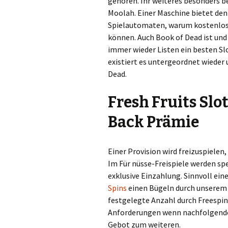
gehören. Ihr weiteres besonders b
Moolah. Einer Maschine bietet de
Spielautomaten, warum kostenlose
können. Auch Book of Dead ist und
immer wieder Listen ein besten Sl
existiert es untergeordnet wieder 
Dead.
Fresh Fruits Slo
Back Prämie
Einer Provision wird freizuspielen
Im Für nüsse-Freispiele werden s
exklusive Einzahlung. Sinnvoll ei
Spins
einen Bügeln durch unserem 
festgelegte Anzahl durch Freespins
Anforderungen wenn nachfolgende A
Gebot zum weiteren.