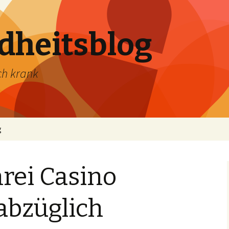
dheitsblog
ch krank
g
hrei Casino
 abzüglich