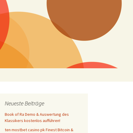
Suchen
nach:
Neueste Beiträge
Book of Ra Demo & Auswertung des
Klassikers kostenlos aufführen!
ten mostbet casino pk Finest Bitcoin &