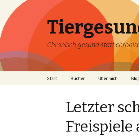
Tiergesun
Chronisch gesund statt chronis
Zum
Start
Bücher
Über mich
Blo
Inhalt
springen
Letzter sc
Freispiele