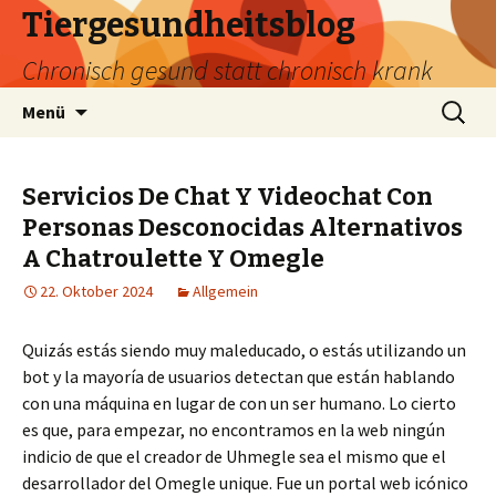
Tiergesundheitsblog
Chronisch gesund statt chronisch krank
Zum
Suchen
Menü
Inhalt
nach:
springen
Servicios De Chat Y Videochat Con
Personas Desconocidas Alternativos
A Chatroulette Y Omegle
22. Oktober 2024
Allgemein
Quizás estás siendo muy maleducado, o estás utilizando un
bot y la mayoría de usuarios detectan que están hablando
con una máquina en lugar de con un ser humano. Lo cierto
es que, para empezar, no encontramos en la web ningún
indicio de que el creador de Uhmegle sea el mismo que el
desarrollador del Omegle unique. Fue un portal web icónico