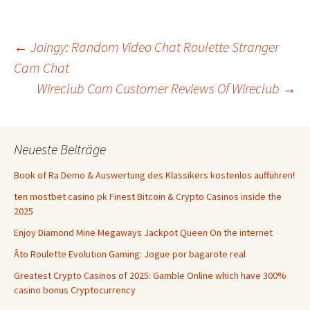
Beitrags-
←
Joingy: Random Video Chat Roulette Stranger
Cam Chat
Wireclub Com Customer Reviews Of Wireclub
→
Navigation
Neueste Beiträge
Book of Ra Demo & Auswertung des Klassikers kostenlos aufführen!
ten mostbet casino pk Finest Bitcoin & Crypto Casinos inside the
2025
Enjoy Diamond Mine Megaways Jackpot Queen On the internet
Âto Roulette Evolution Gaming: Jogue por bagarote real
Greatest Crypto Casinos of 2025: Gamble Online which have 300%
casino bonus Cryptocurrency