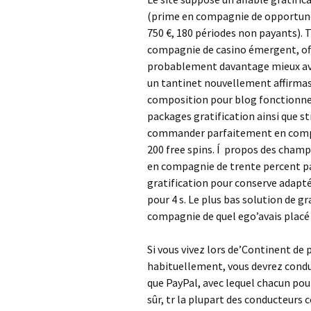
(prime en compagnie de opportune
750 €, 180 périodes non payants). 
compagnie de casino émergent, off
probablement davantage mieux avan
un tantinet nouvellement affirmas 
composition pour blog fonctionnel
packages gratification ainsi que st
commander parfaitement en compag
200 free spins. Í propos des cham
en compagnie de trente percent par
gratification pour conserve adaptés 
pour 4 s. Le plus bas solution de gr
compagnie de quel ego’avais placé 
Si vous vivez lors de’Continent de
habituellement, vous devrez condu
que PayPal, avec lequel chacun pourr
sûr, tr la plupart des conducteurs