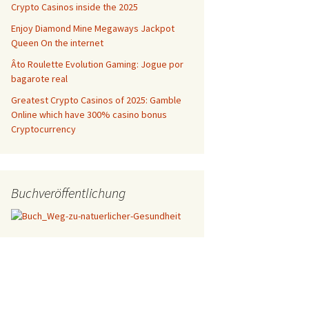
Crypto Casinos inside the 2025
Enjoy Diamond Mine Megaways Jackpot
Queen On the internet
Âto Roulette Evolution Gaming: Jogue por
bagarote real
Greatest Crypto Casinos of 2025: Gamble
Online which have 300% casino bonus
Cryptocurrency
Buchveröffentlichung