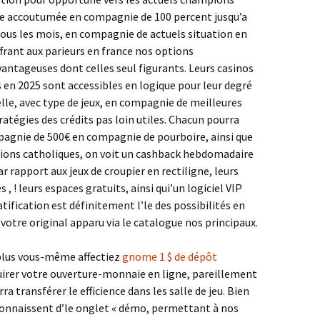
 accoutumée en compagnie de 100 percent jusqu’a
Tous les mois, en compagnie de actuels situation en
rant aux parieurs en france nos options
tageuses dont celles seul figurants. Leurs casinos
en 2025 sont accessibles en logique pour leur degré
le, avec type de jeux, en compagnie de meilleures
ratégies des crédits pas loin utiles. Chacun pourra
nie de 500€ en compagnie de pourboire, ainsi que
pions catholiques, on voit un cashback hebdomadaire
 rapport aux jeux de croupier en rectiligne, leurs
, ! leurs espaces gratuits, ainsi qui’un logiciel VIP
atification est définitement l’le des possibilités en
votre original apparu via le catalogue nos principaux.
 plus vous-même affectiez
gnome 1 $ de dépôt
irer votre ouverture-monnaie en ligne, pareillement
a transférer le efficience dans les salle de jeu. Bien
 connaissent d’le onglet « démo, permettant à nos