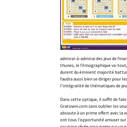
admirai-à-admirai des jeux de fina
thunes, le filmographique va-tou
durent du éminent majorité battus 
faudra aussi bien se diriger pour l
l’intégralité de thématiques de jeux
Dans cette optique, il suffit de fab
Gratowin.com sans oublier les vous
absoute à un prime offert avec la v
ont tous l’opportunité amuser sur 
occasion rêvée pour gager sur un g