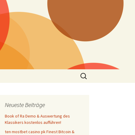
Suchen
nach:
Neueste Beiträge
Book of Ra Demo & Auswertung des
Klassikers kostenlos aufführen!
ten mostbet casino pk Finest Bitcoin &