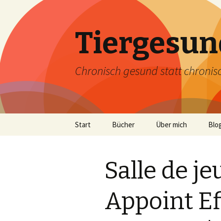
Tiergesun
Chronisch gesund statt chronis
Zum
Start
Bücher
Über mich
Blo
Inhalt
springen
Salle de je
Appoint Eff