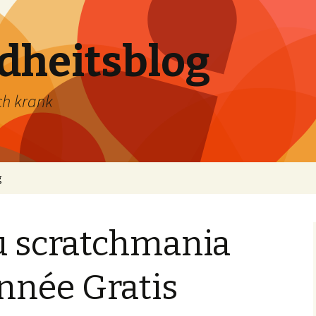
dheitsblog
ch krank
g
eu scratchmania
nnée Gratis