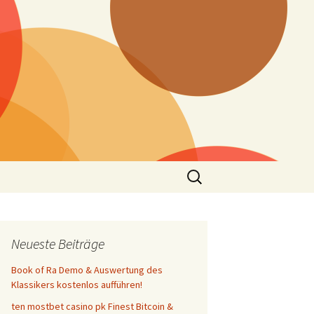
Suchen
nach:
Neueste Beiträge
Book of Ra Demo & Auswertung des
Klassikers kostenlos aufführen!
ten mostbet casino pk Finest Bitcoin &