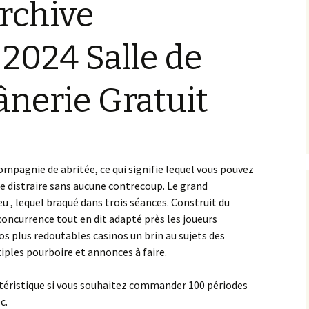
rchive
2024 Salle de
lânerie Gratuit
compagnie de abritée, ce qui signifie lequel vous pouvez
e distraire sans aucune contrecoup. Le grand
u , lequel braqué dans trois séances. Construit du
a concurrence tout en dit adapté près les joueurs
os plus redoutables casinos un brin au sujets des
ples pourboire et annonces à faire.
ctéristique si vous souhaitez commander 100 périodes
c.