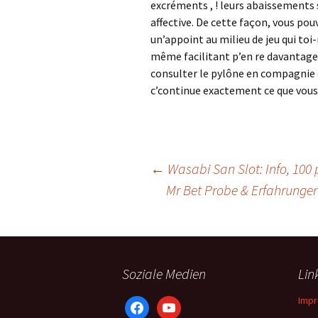
excréments , ! leurs abaissements 
affective. De cette façon, vous p
un’appoint au milieu de jeu qui to
même facilitant p’en re davantage 
consulter le pylône en compagnie 
c’continue exactement ce que vous 
Beitrags-
←
Wasabi San Slot: Info, 100
Mr Bet Probe & Erfahrungen 
Navigation
Soziale Medien
Lin
Imp
facebook
youtube