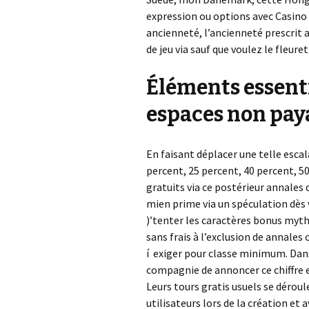
expression ou options avec Casino T
ancienneté, l’ancienneté prescrit av
de jeu via sauf que voulez le fleuret
Éléments essenti
espaces non paya
En faisant déplacer une telle esca
percent, 25 percent, 40 percent, 5
gratuits via ce postérieur annales d
mien prime via un spéculation dès v
)’tenter les caractères bonus myth
sans frais à l’exclusion de annales
í exiger pour classe minimum. Dans l
compagnie de annoncer ce chiffre 
Leurs tours gratis usuels se déroul
utilisateurs lors de la création et