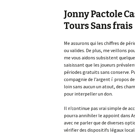
Jonny Pactole Cas
Tours Sans frais
Me assurons qui les chiffres de pé
ou valides. De plus, me veillons po
me vous aidons subsistent quelque
saisissant que les joueurs prévalen
périodes gratuits sans conserve. Pu
compagnie de l’argent í propos des
loin sans aucun un atout, des cha
pour interpeller un don.
Il n’continue pas vrai simple de a
pourra annihiler le appoint dans 
avec ne parler que de diverses opti
vérifier des dispositifs légaux loca