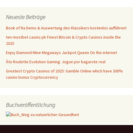
Neueste Beiträge
Book of Ra Demo & Auswertung des Klassikers kostenlos aufführen!
ten mostbet casino pk Finest Bitcoin & Crypto Casinos inside the
2025
Enjoy Diamond Mine Megaways Jackpot Queen On the internet
Âto Roulette Evolution Gaming: Jogue por bagarote real
Greatest Crypto Casinos of 2025: Gamble Online which have 300%
casino bonus Cryptocurrency
Buchveröffentlichung