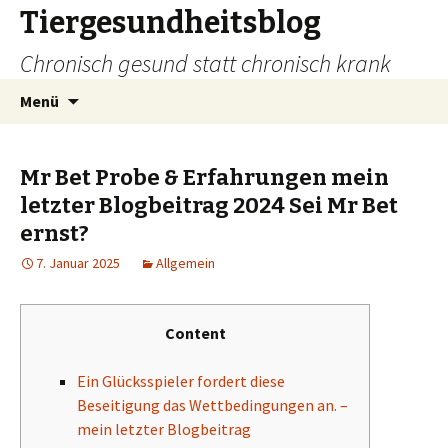
Tiergesundheitsblog
Chronisch gesund statt chronisch krank
Zum
Suchen
Menü
Inhalt
nach:
springen
Mr Bet Probe & Erfahrungen mein
letzter Blogbeitrag 2024 Sei Mr Bet
ernst?
7. Januar 2025
Allgemein
Content
Ein Glücksspieler fordert diese
Beseitigung das Wettbedingungen an. –
mein letzter Blogbeitrag