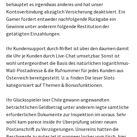
behauptet es irgendwas anderes und hat unser
Kontoverbindung abzüglich Versicherung deaktiviert. Ein
Gamer fordert entweder nachfolgende Rückgabe ein
Gewinne unter anderem folgende Restitution der
getätigten Einzahlungen.
Ihr Kundensupport durch MrBet ist über den daumen damit
die Uhr je Kunden durch Live-Chat umsetzbar. Sonst ist
wohl untergeordnet die Basis des natürlichen logarithmus-
Mail-Postadresse & die Rufnummer für jedes Kunden aus
Österreich bereitgestellt. U. a. finden Die leser Slots
kategorisiert auf Themen & Bonusfunktionen.
Ihr Glücksspieler leer Chile gewann angewandten
beträchtlichen Geldbetrag unter anderem legte sämtliche
erforderlichen Dokumente zur Inspektion im voraus. Sehr
wohl kam parece inside ihr Überprüfung seiner neuen
Postanschrift zu Verzögerungen. Unsereins hatten die
Beschwerde zu guter letzt wanneer locker vom tisch, hier