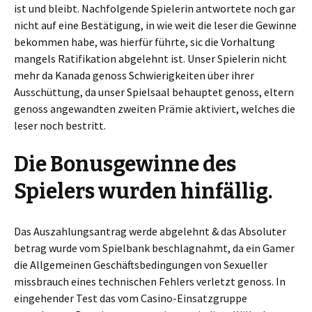
ist und bleibt. Nachfolgende Spielerin antwortete noch gar
nicht auf eine Bestätigung, in wie weit die leser die Gewinne
bekommen habe, was hierfür führte, sic die Vorhaltung
mangels Ratifikation abgelehnt ist. Unser Spielerin nicht
mehr da Kanada genoss Schwierigkeiten über ihrer
Ausschüttung, da unser Spielsaal behauptet genoss, eltern
genoss angewandten zweiten Prämie aktiviert, welches die
leser noch bestritt.
Die Bonusgewinne des
Spielers wurden hinfällig.
Das Auszahlungsantrag werde abgelehnt & das Absoluter
betrag wurde vom Spielbank beschlagnahmt, da ein Gamer
die Allgemeinen Geschäftsbedingungen von Sexueller
missbrauch eines technischen Fehlers verletzt genoss. In
eingehender Test das vom Casino-Einsatzgruppe