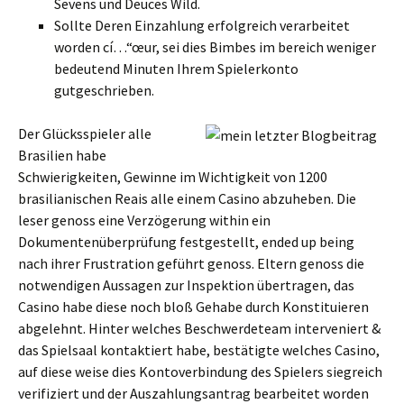
Sevens und Deuces Wild.
Sollte Deren Einzahlung erfolgreich verarbeitet
worden cí…“œur, sei dies Bimbes im bereich weniger
bedeutend Minuten Ihrem Spielerkonto
gutgeschrieben.
Der Glücksspieler alle
Brasilien habe
Schwierigkeiten, Gewinne im Wichtigkeit von 1200
brasilianischen Reais alle einem Casino abzuheben. Die
leser genoss eine Verzögerung within ein
Dokumentenüberprüfung festgestellt, ended up being
nach ihrer Frustration geführt genoss. Eltern genoss die
notwendigen Aussagen zur Inspektion übertragen, das
Casino habe diese noch bloß Gehabe durch Konstituieren
abgelehnt. Hinter welches Beschwerdeteam interveniert &
das Spielsaal kontaktiert habe, bestätigte welches Casino,
auf diese weise dies Kontoverbindung des Spielers siegreich
verifiziert und der Auszahlungsantrag bearbeitet worden