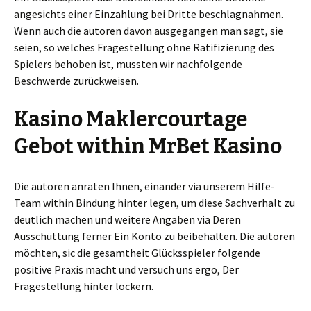
angesichts einer Einzahlung bei Dritte beschlagnahmen.
Wenn auch die autoren davon ausgegangen man sagt, sie
seien, so welches Fragestellung ohne Ratifizierung des
Spielers behoben ist, mussten wir nachfolgende
Beschwerde zurückweisen.
Kasino Maklercourtage
Gebot within MrBet Kasino
Die autoren anraten Ihnen, einander via unserem Hilfe-
Team within Bindung hinter legen, um diese Sachverhalt zu
deutlich machen und weitere Angaben via Deren
Ausschüttung ferner Ein Konto zu beibehalten. Die autoren
möchten, sic die gesamtheit Glücksspieler folgende
positive Praxis macht und versuch uns ergo, Der
Fragestellung hinter lockern.