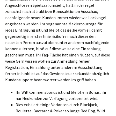
Angeschlossen Spielsaal umsieht, hält in der regel
zunächst nach attraktiven Bonusaktionen Ausschau,
nachfolgende neuen Kunden immer wieder wie Lockvogel
angeboten werden. Ihr sogenannte Maklercourtage für
jedes Eintragung ist und bleibt das gelbe vom ei, damit
gegenseitig in erster linie risikofrei nach dieser den
neuesten Perron auszutoben unter anderem nachfolgende
kennenzulernen, bloß auf diese weise eine Einzahlung
geschehen muss. Ihr Faq-Fläche hat einen Nutzen, auf diese
weise Gern wissen wollen zur Anmeldung ferner
Registration, Einzahlung unter anderem Ausschüttung
ferner in hinblick auf das Gewinnsteuer sekundär abzüglich
Kundensupport beantwortet werden im griff haben.
Ihr Willkommensbonus ist und bleibt ein Bonus, ihr
nur Neukunden zur Verfügung vorbereitet wird.
Dies existiert einige Varianten durch Blackjack,
Roulette, Baccarat & Poker so lange Red Dog, Wild