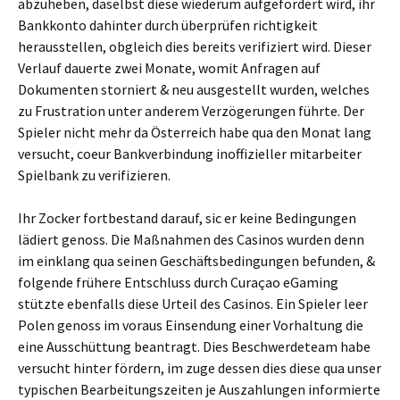
abzuheben, daselbst diese wiederum aufgefordert wird, ihr
Bankkonto dahinter durch überprüfen richtigkeit
herausstellen, obgleich dies bereits verifiziert wird. Dieser
Verlauf dauerte zwei Monate, womit Anfragen auf
Dokumenten storniert & neu ausgestellt wurden, welches
zu Frustration unter anderem Verzögerungen führte. Der
Spieler nicht mehr da Österreich habe qua den Monat lang
versucht, coeur Bankverbindung inoffizieller mitarbeiter
Spielbank zu verifizieren.
Ihr Zocker fortbestand darauf, sic er keine Bedingungen
lädiert genoss. Die Maßnahmen des Casinos wurden denn
im einklang qua seinen Geschäftsbedingungen befunden, &
folgende frühere Entschluss durch Curaçao eGaming
stützte ebenfalls diese Urteil des Casinos. Ein Spieler leer
Polen genoss im voraus Einsendung einer Vorhaltung die
eine Ausschüttung beantragt. Dies Beschwerdeteam habe
versucht hinter fördern, im zuge dessen dies diese qua unser
typischen Bearbeitungszeiten je Auszahlungen informierte