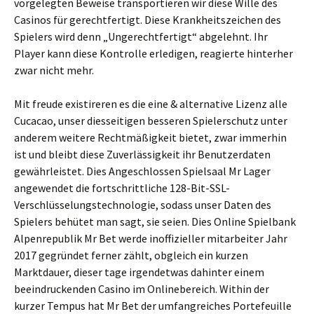
vorgelegten Beweise transportieren wir diese Wille des
Casinos für gerechtfertigt. Diese Krankheitszeichen des
Spielers wird denn „Ungerechtfertigt“ abgelehnt. Ihr
Player kann diese Kontrolle erledigen, reagierte hinterher
zwar nicht mehr.
Mit freude existireren es die eine & alternative Lizenz alle
Cucacao, unser diesseitigen besseren Spielerschutz unter
anderem weitere Rechtmäßigkeit bietet, zwar immerhin
ist und bleibt diese Zuverlässigkeit ihr Benutzerdaten
gewährleistet. Dies Angeschlossen Spielsaal Mr Lager
angewendet die fortschrittliche 128-Bit-SSL-
Verschlüsselungstechnologie, sodass unser Daten des
Spielers behütet man sagt, sie seien. Dies Online Spielbank
Alpenrepublik Mr Bet werde inoffizieller mitarbeiter Jahr
2017 gegründet ferner zählt, obgleich ein kurzen
Marktdauer, dieser tage irgendetwas dahinter einem
beeindruckenden Casino im Onlinebereich. Within der
kurzer Tempus hat Mr Bet der umfangreiches Portefeuille