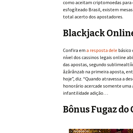
como aceitam criptomoedas para os
esfogíteado Brasil, existem mesas
total acerto dos apostadores.
Blackjack Onlin
Confira em
a resposta dele
básico 
nível dos cassinos legais online ab
das apostas, segundo sublimealtíío
âzârânzab na primeira aposta, ent
hoje”, diz. “Quando atravessa a 
honorário acercade somente uma ab
infantilidade adição…
Bônus Fugaz do 