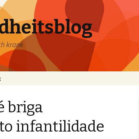
dheitsblog
ch krank
g
 briga
o infantilidade