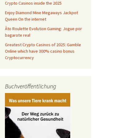
Crypto Casinos inside the 2025
Enjoy Diamond Mine Megaways Jackpot
Queen On the internet
Âto Roulette Evolution Gaming: Jogue por
bagarote real
Greatest Crypto Casinos of 2025: Gamble
Online which have 300% casino bonus
Cryptocurrency
Buchveröffentlichung