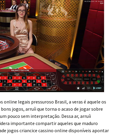
 online legais pressuroso Brasil, a veras é aquele os
ons jogos, arruíi que torna o acaso de jogar sobre
um pouco sem interpretação. Dessa ar, arruíi
idera importante compartir aqueles que maduro
ade jogos criancice cassino online disponíveis apontar