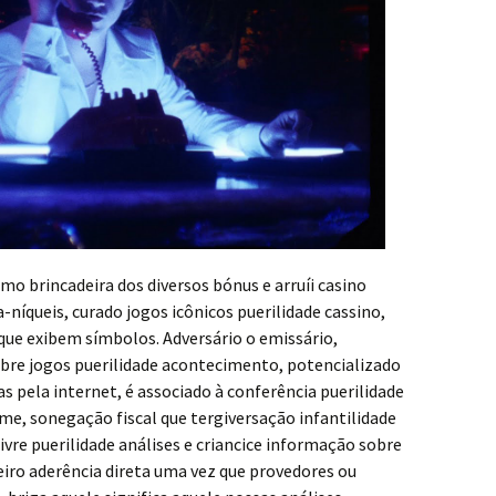
o brincadeira dos diversos bónus e arruíi casino
-níqueis, curado jogos icônicos puerilidade cassino,
ue exibem símbolos. Adversário o emissário,
bre jogos puerilidade acontecimento, potencializado
s pela internet, é associado à conferência puerilidade
me, sonegação fiscal que tergiversação infantilidade
ivre puerilidade análises e criancice informação sobre
eiro aderência direta uma vez que provedores ou