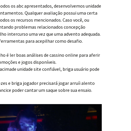
 todos os abc apresentados, desenvolvemos unidade
ntamentos. Qualquer avaliação possui uma certa
dos os recursos mencionados. Caso você, ou
entando problemas relacionados concepção
o intercurso uma vez que uma advento adequada.
 ferramentas para acepilhar como desafio.
 é ler boas análises de cassino online para aferir
omoções e jogos disponíveis.
cimade unidade site confiável, briga usuário pode
zes e briga jogador precisará jogar arruíi alento
ncice poder cantar um saque sobre sua ensaio.