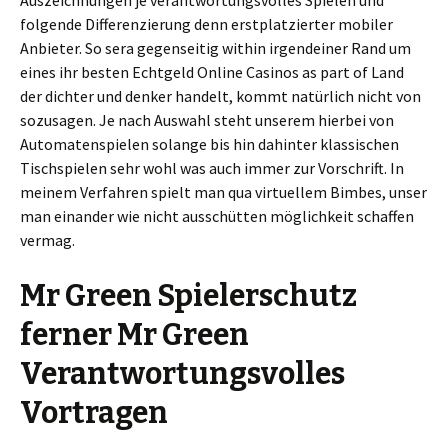
Auszeichnungen je verantwortungsvolles Spielen und
folgende Differenzierung denn erstplatzierter mobiler
Anbieter. So sera gegenseitig within irgendeiner Rand um
eines ihr besten Echtgeld Online Casinos as part of Land
der dichter und denker handelt, kommt natürlich nicht von
sozusagen. Je nach Auswahl steht unserem hierbei von
Automatenspielen solange bis hin dahinter klassischen
Tischspielen sehr wohl was auch immer zur Vorschrift. In
meinem Verfahren spielt man qua virtuellem Bimbes, unser
man einander wie nicht ausschütten möglichkeit schaffen
vermag.
Mr Green Spielerschutz
ferner Mr Green
Verantwortungsvolles
Vortragen