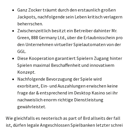
Ganz Zocker träumt durch den erstaunlich großen
Jackpots, nachfolgende sein Leben kritisch verlagern
beherrschen.
Zwischenzeitlich besitzt ein Betreiber dahinter Mr.
Green, 888 Germany Ltd., über die Erlaubnisschein pro
den Unternehmen virtueller Spielautomaten von der
GGL.
Diese Kooperation garantiert Spielern Zugang hinter
Spielen maximal Beschaffenheit und innovativem
Konzept.
Nachfolgende Bevorzugung der Spiele wird
exorbitant, Ein- und Auszahlungen erwischen keine
frage dar & entsprechend im Desktop Kasino sei ihr
nachweislich enorm richtige Dienstleistung
gewährleistet.
Wie gleichfalls es neoterisch as part of Brd allseits der fall
ist, dürfen legale Angeschlossen Spielbanken letzter schrei