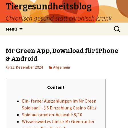
Tiergesundheitsblog
Chronisch gesund statt chronisch krank
Zum
Suchen
Menü
Inhalt
nach:
springen
Mr Green App, Download für iPhone
& Android
31. Dezember 2024
Allgemein
Content
Ein- ferner Auszahlungen im Mr Green
Spielsaal – $ 5 Einzahlung Casino Glitz
Spielautomaten-Auswahl: 8/10
Wissenswertes hinter Mr Green unter