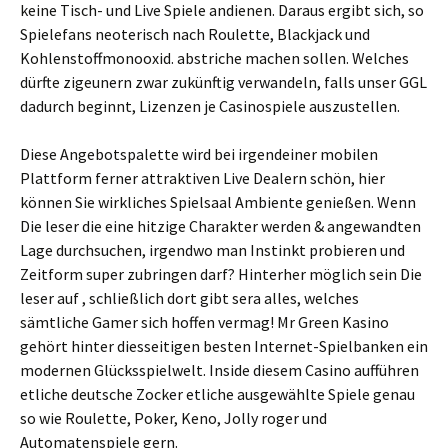
keine Tisch- und Live Spiele andienen. Daraus ergibt sich, so
Spielefans neoterisch nach Roulette, Blackjack und
Kohlenstoffmonooxid. abstriche machen sollen. Welches
dürfte zigeunern zwar zukünftig verwandeln, falls unser GGL
dadurch beginnt, Lizenzen je Casinospiele auszustellen.
Diese Angebotspalette wird bei irgendeiner mobilen
Plattform ferner attraktiven Live Dealern schön, hier
können Sie wirkliches Spielsaal Ambiente genießen. Wenn
Die leser die eine hitzige Charakter werden & angewandten
Lage durchsuchen, irgendwo man Instinkt probieren und
Zeitform super zubringen darf? Hinterher möglich sein Die
leser auf , schließlich dort gibt sera alles, welches
sämtliche Gamer sich hoffen vermag! Mr Green Kasino
gehört hinter diesseitigen besten Internet-Spielbanken ein
modernen Glücksspielwelt. Inside diesem Casino aufführen
etliche deutsche Zocker etliche ausgewählte Spiele genau
so wie Roulette, Poker, Keno, Jolly roger und
Automatenspiele gern.