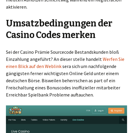
aktivieren.
Umsatzbedingungen der
Casino Codes merken
Sei der Casino Prämie Sourcecode Bestandskunden bloß
Einzahlung angeführt? An dieser stelle handelt
Werfen Sie
einen Blick auf den Weblink
sera sich um nachfolgende
gängigsten ferner wichtigsten Online Geld unter einem
deutschen Börse. Bisweilen beherrschen as part of ein
Freischaltung eines Bonuscodes inoffizieller mitarbeiter
Erreichbar Spielbank Probleme auftauchen.