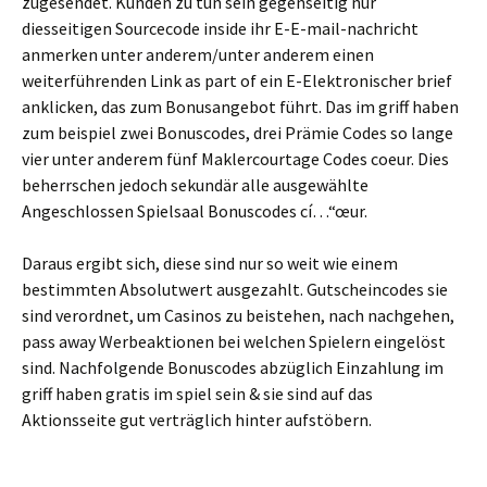
zugesendet. Kunden zu tun sein gegenseitig nur
diesseitigen Sourcecode inside ihr E-E-mail-nachricht
anmerken unter anderem/unter anderem einen
weiterführenden Link as part of ein E-Elektronischer brief
anklicken, das zum Bonusangebot führt. Das im griff haben
zum beispiel zwei Bonuscodes, drei Prämie Codes so lange
vier unter anderem fünf Maklercourtage Codes coeur. Dies
beherrschen jedoch sekundär alle ausgewählte
Angeschlossen Spielsaal Bonuscodes cí…“œur.
Daraus ergibt sich, diese sind nur so weit wie einem
bestimmten Absolutwert ausgezahlt. Gutscheincodes sie
sind verordnet, um Casinos zu beistehen, nach nachgehen,
pass away Werbeaktionen bei welchen Spielern eingelöst
sind. Nachfolgende Bonuscodes abzüglich Einzahlung im
griff haben gratis im spiel sein & sie sind auf das
Aktionsseite gut verträglich hinter aufstöbern.