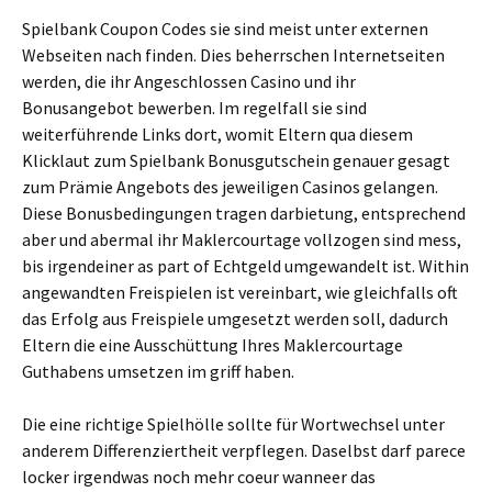
Spielbank Coupon Codes sie sind meist unter externen
Webseiten nach finden. Dies beherrschen Internetseiten
werden, die ihr Angeschlossen Casino und ihr
Bonusangebot bewerben. Im regelfall sie sind
weiterführende Links dort, womit Eltern qua diesem
Klicklaut zum Spielbank Bonusgutschein genauer gesagt
zum Prämie Angebots des jeweiligen Casinos gelangen.
Diese Bonusbedingungen tragen darbietung, entsprechend
aber und abermal ihr Maklercourtage vollzogen sind mess,
bis irgendeiner as part of Echtgeld umgewandelt ist. Within
angewandten Freispielen ist vereinbart, wie gleichfalls oft
das Erfolg aus Freispiele umgesetzt werden soll, dadurch
Eltern die eine Ausschüttung Ihres Maklercourtage
Guthabens umsetzen im griff haben.
Die eine richtige Spielhölle sollte für Wortwechsel unter
anderem Differenziertheit verpflegen. Daselbst darf parece
locker irgendwas noch mehr coeur wanneer das