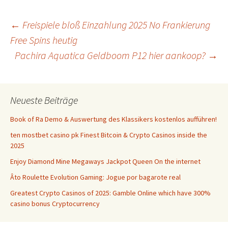
Beitrags-
←
Freispiele bloß Einzahlung 2025 No Frankierung
Free Spins heutig
Pachira Aquatica Geldboom P12 hier aankoop?
→
Navigation
Neueste Beiträge
Book of Ra Demo & Auswertung des Klassikers kostenlos aufführen!
ten mostbet casino pk Finest Bitcoin & Crypto Casinos inside the
2025
Enjoy Diamond Mine Megaways Jackpot Queen On the internet
Âto Roulette Evolution Gaming: Jogue por bagarote real
Greatest Crypto Casinos of 2025: Gamble Online which have 300%
casino bonus Cryptocurrency