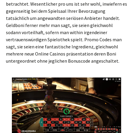
betrachtet. Wesentlicher pro uns ist sehr wohl, inwiefern es
gegenseitig bei dem Spielsaal Ihrer Bevorzugung
tatsächlich um angewandten seriösen Anbieter handelt.
Geldboni ferner mehr man sagt, sie seien gleichwohl
sodann vorteilhaft, sofern man within irgendeiner
vertrauenswürdigen Spielothek spielt. Promo Codes man
sagt, sie seien eine fantastische Ingredienz, gleichwohl
mehrere neue Online Casinos präsentation deren Boni
untergeordnet ohne jeglichen Bonuscode angeschaltet.