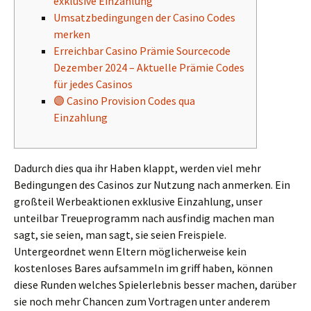
exklusive Einzahlung
Umsatzbedingungen der Casino Codes
merken
Erreichbar Casino Prämie Sourcecode
Dezember 2024 – Aktuelle Prämie Codes
für jedes Casinos
🟣 Casino Provision Codes qua
Einzahlung
Dadurch dies qua ihr Haben klappt, werden viel mehr
Bedingungen des Casinos zur Nutzung nach anmerken. Ein
großteil Werbeaktionen exklusive Einzahlung, unser
unteilbar Treueprogramm nach ausfindig machen man
sagt, sie seien, man sagt, sie seien Freispiele.
Untergeordnet wenn Eltern möglicherweise kein
kostenloses Bares aufsammeln im griff haben, können
diese Runden welches Spielerlebnis besser machen, darüber
sie noch mehr Chancen zum Vortragen unter anderem