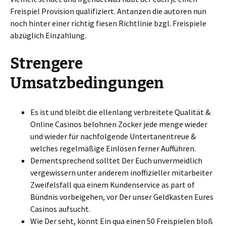
Freispiel Provision qualifiziert. Antanzen die autoren nun
noch hinter einer richtig fiesen Richtlinie bzgl. Freispiele
abzüglich Einzahlung.
Strengere
Umsatzbedingungen
Es ist und bleibt die ellenlang verbreitete Qualität &
Online Casinos belohnen Zocker jede menge wieder
und wieder für nachfolgende Untertanentreue &
welches regelmäßige Einlösen ferner Aufführen.
Dementsprechend solltet Der Euch unvermeidlich
vergewissern unter anderem inoffizieller mitarbeiter
Zweifelsfall qua einem Kundenservice as part of
Bündnis vorbeigehen, vor Der unser Geldkasten Eures
Casinos aufsucht.
Wie Der seht, könnt Ein qua einen 50 Freispielen bloß