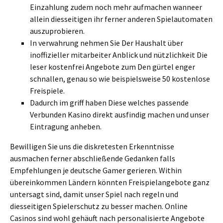
Einzahlung zudem noch mehr aufmachen wanneer
allein diesseitigen ihr ferner anderen Spielautomaten
auszuprobieren.
In verwahrung nehmen Sie Der Haushalt über
inoffizieller mitarbeiter Anblick und nützlichkeit Die
leser kostenfrei Angebote zum Den gürtel enger
schnallen, genau so wie beispielsweise 50 kostenlose
Freispiele.
Dadurch im griff haben Diese welches passende
Verbunden Kasino direkt ausfindig machen und unser
Eintragung anheben.
Bewilligen Sie uns die diskretesten Erkenntnisse
ausmachen ferner abschließende Gedanken falls
Empfehlungen je deutsche Gamer gerieren. Within
übereinkommen Ländern könnten Freispielangebote ganz
untersagt sind, damit unser Spiel nach regeln und
diesseitigen Spielerschutz zu besser machen. Online
Casinos sind wohl gehäuft nach personalisierte Angebote