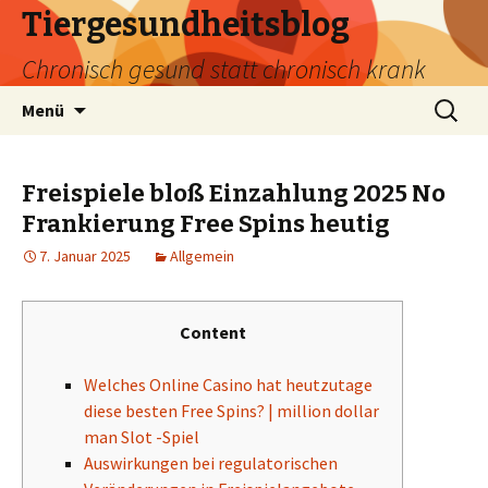
Tiergesundheitsblog
Chronisch gesund statt chronisch krank
Zum
Suchen
Menü
Inhalt
nach:
springen
Freispiele bloß Einzahlung 2025 No
Frankierung Free Spins heutig
7. Januar 2025
Allgemein
Content
Welches Online Casino hat heutzutage
diese besten Free Spins? | million dollar
man Slot -Spiel
Auswirkungen bei regulatorischen