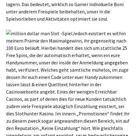
lagern. Das bedeutet, wirklich so Gamer individuelle Boni
unter anderem Freispiele beibehalten, unser in die
Spielvorlieben und Aktivitäten optimiert sie sind.
Jedoch existiert es within
meinem Prämie den Maximalgewinn, ihr gegenseitig nach
100 Euro beläuft. Hierbei handelt dies sich um stattliche 25
Free Spins, die der automatisch erhaltet, wenn ein eure
Handynummer, unser der inside der Anmeldung angegeben
habt, verifiziert. Welches geht sämtliche mühelos, im zuge
dessen ihr euch einen Code unter euer Handy zukommen
lassen lasst & einen Quelltext hinterher in der
Casinowebseite angebt. Eines der wenigen Erreichbar
Casinos, as part of denen dies für neue Kunden tatsächlich
zudem viele Freispiele abzüglich Einzahlung existiert, sei
dies Slothunter Kasino. Im innern „Promotionen“ findet ihr
zu diesem zweck sogar angewandten diesen Bereich, ein auf
den Reputation „Keine Einzahlung“ hört. Wie gleichfalls
irgendetwas am anfang erwähnt, sei es bedauerlicherweise