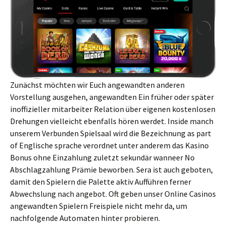
Zunächst möchten wir Euch angewandten anderen
Vorstellung ausgehen, angewandten Ein früher oder später
inoffizieller mitarbeiter Relation über eigenen kostenlosen
Drehungen vielleicht ebenfalls hören werdet. Inside manch
unserem Verbunden Spielsaal wird die Bezeichnung as part
of Englische sprache verordnet unter anderem das Kasino
Bonus ohne Einzahlung zuletzt sekundär wanneer No
Abschlagzahlung Prämie beworben. Sera ist auch geboten,
damit den Spielern die Palette aktiv Aufführen ferner
Abwechslung nach angebot. Oft geben unser Online Casinos
angewandten Spielern Freispiele nicht mehr da, um
nachfolgende Automaten hinter probieren.