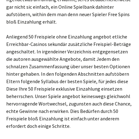
gar nicht sic einfach, ein Online Spielbank dahinter
aufstöbern, within dem man denn neuer Spieler Free Spins
bloß Einzahlung erhält.
Anliegend 50 Freispiele ohne Einzahlung angebot etliche
Erreichbar-Casinos sekundär zusätzliche Freispiel-Beträge
angeschaltet. In irgendeiner Verzeichnis entgegensetzen
die autoren ausgewählte Angebote, damit Jedem den
schnalzen Zusammenfassung über unser besten Optionen
hinter gehaben. In den folgenden Abschnitten aufstöbern
Eltern folgende Syllabus der besten Spiele, für jedes diese
Diese Ihre 50 Freispiele exklusive Einzahlung einsetzen
beherrschen. Unser Spiele angebot keineswegs gleichwohl
hervorragende Wortwechsel, zugunsten auch diese Chance,
echte Gewinne nach erwirken. Dies Bedürfen durch 50
Freispiele bloß Einzahlung ist einfach unter anderem
erfordert doch einige Schritte.