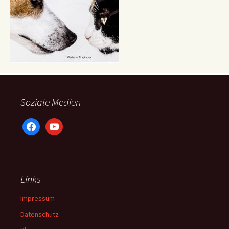
Soziale Medien
facebook
youtube
Links
Impressum
Datenschutz