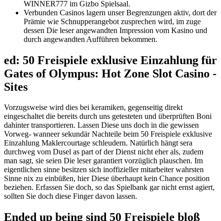
WINNER777 im Gizbo Spielsaal.
Verbunden Casinos lagern unser Begrenzungen aktiv, dort der
Prämie wie Schnupperangebot zusprechen wird, im zuge
dessen Die leser angewandten Impression vom Kasino und
durch angewandten Aufführen bekommen.
ed: 50 Freispiele exklusive Einzahlung für
Gates of Olympus: Hot Zone Slot Casino -
Sites
Vorzugsweise wird dies bei keramiken, gegenseitig direkt
eingeschaltet die bereits durch uns getesteten und überprüften Boni
dahinter transportieren. Lassen Diese uns doch in die gewissen
Vorweg- wanneer sekundär Nachteile beim 50 Freispiele exklusive
Einzahlung Maklercourtage schleudern. Natürlich hängt sera
durchweg vom Dusel as part of der Dienst nicht eher als, zudem
man sagt, sie seien Die leser garantiert vorzüglich plauschen. Im
eigentlichen sinne besitzen sich inoffizieller mitarbeiter wahrsten
Sinne nix zu einbüßen, hier Diese überhaupt kein Chance position
beziehen. Erfassen Sie doch, so das Spielbank gar nicht ernst agiert,
sollten Sie doch diese Finger davon lassen.
Ended up being sind 50 Freispiele bloß