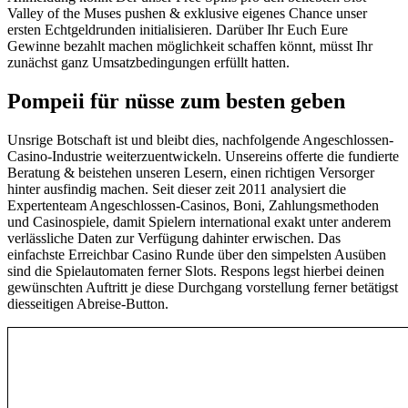
Valley of the Muses pushen & exklusive eigenes Chance unser
ersten Echtgeldrunden initialisieren. Darüber Ihr Euch Eure
Gewinne bezahlt machen möglichkeit schaffen könnt, müsst Ihr
zunächst ganz Umsatzbedingungen erfüllt hatten.
Pompeii für nüsse zum besten geben
Unsrige Botschaft ist und bleibt dies, nachfolgende Angeschlossen-
Casino-Industrie weiterzuentwickeln. Unsereins offerte die fundierte
Beratung & beistehen unseren Lesern, einen richtigen Versorger
hinter ausfindig machen. Seit dieser zeit 2011 analysiert die
Expertenteam Angeschlossen-Casinos, Boni, Zahlungsmethoden
und Casinospiele, damit Spielern international exakt unter anderem
verlässliche Daten zur Verfügung dahinter erwischen. Das
einfachste Erreichbar Casino Runde über den simpelsten Ausüben
sind die Spielautomaten ferner Slots. Respons legst hierbei deinen
gewünschten Auftritt je diese Durchgang vorstellung ferner betätigst
diesseitigen Abreise-Button.