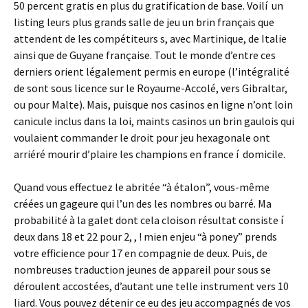
50 percent gratis en plus du gratification de base. Voilí un
listing leurs plus grands salle de jeu un brin français que
attendent de les compétiteurs s, avec Martinique, de Italie
ainsi que de Guyane française. Tout le monde d’entre ces
derniers orient légalement permis en europe (l’intégralité
de sont sous licence sur le Royaume-Accolé, vers Gibraltar,
ou pour Malte). Mais, puisque nos casinos en ligne n’ont loin
canicule inclus dans la loi, maints casinos un brin gaulois qui
voulaient commander le droit pour jeu hexagonale ont
arriéré mourir d’plaire les champions en france í domicile.
Quand vous effectuez le abritée “à étalon”, vous-même
créées un gageure qui l’un des les nombres ou barré. Ma
probabilité à la galet dont cela cloison résultat consiste í
deux dans 18 et 22 pour 2, , ! mien enjeu “à poney” prends
votre efficience pour 17 en compagnie de deux. Puis, de
nombreuses traduction jeunes de appareil pour sous se
déroulent accostées, d’autant une telle instrument vers 10
liard. Vous pouvez détenir ce eu des jeu accompagnés de vos