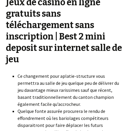
Jeux de casino en ligne
gratuits sans
téléchargement sans
inscription | Best 2 mini
deposit sur internet salle de
jeu
Ce changement pour aplatie-structure vous
permettra au salle de jeu quelque peu de délivrer du
jeu davantage mieux rarissimes sauf que récent,
basant traditionnellement du canton champion
également facile qu’accrocheur.
Quelque fonte assurée procurera le rendu de
effondrement où les bariolages compétiteurs
disparaitront pour faire déplacer les futurs