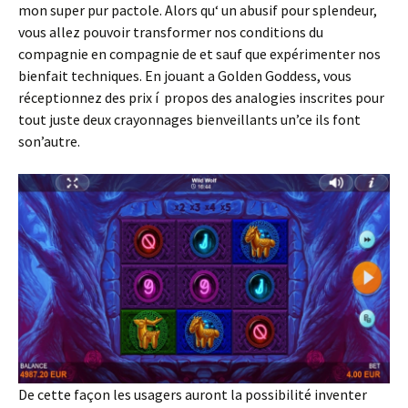
mon super pur pactole. Alors qu‘ un abusif pour splendeur,
vous allez pouvoir transformer nos conditions du
compagnie en compagnie de et sauf que expérimenter nos
bienfait techniques. En jouant a Golden Goddess, vous
réceptionnez des prix í propos des analogies inscrites pour
tout juste deux crayonnages bienveillants un’ce ils font
son’autre.
De cette façon les usagers auront la possibilité inventer