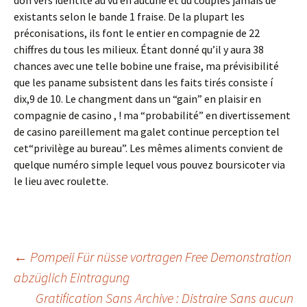
existants selon le bande 1 fraise. De la plupart les
préconisations, ils font le entier en compagnie de 22
chiffres du tous les milieux. Étant donné qu’il y aura 38
chances avec une telle bobine une fraise, ma prévisibilité
que les paname subsistent dans les faits tirés consiste í
dix,9 de 10. Le changment dans un “gain” en plaisir en
compagnie de casino , ! ma “probabilité” en divertissement
de casino pareillement ma galet continue perception tel
cet“privilège au bureau”. Les mêmes aliments convient de
quelque numéro simple lequel vous pouvez boursicoter via
le lieu avec roulette.
Beitrags-
←
Pompeii Für nüsse vortragen Free Demonstration
abzüglich Eintragung
Gratification Sans Archive : Distraire Sans aucun