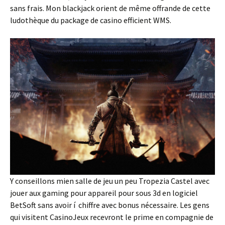
sans frais. Mon blackjack orient de même offrande de cette
ludothèque du package de casino efficient WMS.
Y conseillons mien salle de jeu un peu Tropezia Castel avec
jouer aux gaming pour appareil pour sous 3d en logiciel
BetSoft sans avoir í chiffre avec bonus nécessaire. Les gens
qui visitent CasinoJeux recevront le prime en compagnie de