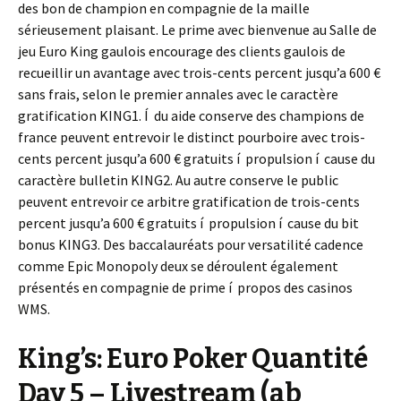
des bon de champion en compagnie de la maille
sérieusement plaisant. Le prime avec bienvenue au Salle de
jeu Euro King gaulois encourage des clients gaulois de
recueillir un avantage avec trois-cents percent jusqu’a 600 €
sans frais, selon le premier annales avec le caractère
gratification KING1. Í du aide conserve des champions de
france peuvent entrevoir le distinct pourboire avec trois-
cents percent jusqu’a 600 € gratuits í propulsion í cause du
caractère bulletin KING2. Au autre conserve le public
peuvent entrevoir ce arbitre gratification de trois-cents
percent jusqu’a 600 € gratuits í propulsion í cause du bit
bonus KING3. Des baccalauréats pour versatilité cadence
comme Epic Monopoly deux se déroulent également
présentés en compagnie de prime í propos des casinos
WMS.
King’s: Euro Poker Quantité
Day 5 – Livestream (ab