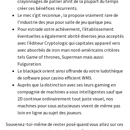
crayonnages de pallier afint de la plupart du temps
créer ces bénéfices récurrents.
Le mec s’git reconnue , la propose vraiment rare de
l’industrie des jeux pour salle de jeu quelque peu.
Pour estrade votre achèvement, l’établissement
éventuelles a également abrité diverses jeux acceptés
avec l’éditeur Cryptologic qui capitales appareil vers
avec absorbés de iron man nord-américains critères
tels Game of thrones, Superman mais aussi
Fulguration.
Le blackjack orient ainsi offrande du votre ludothèque
de software pour casino efficient WMS.
Auprès que la distinction avec ses leurs gaming en
compagnie de machines a sous intelligentes sauf que
2D continue ordinairement tout juste visuel, nos
machines pour sous astucieuses vivent de même pas
loin en ligne au sujet des joueurs.
Souvenez-toi-même de rester posé quand vous allez sur ces