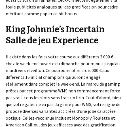
foule publicités analogues qui des gratification pour cadre
méritant comme papier ce bit bonus.
King Johnnie’s Incertain
Salle de jeu Experience
Il existe dans les faits votre course aux différents 3.000 €
chez le week-end ouverte du dimanche pour minuit jusqu’au
mardi vers réveillon. Ce pourboire offre trois.000 € aux
différents 16 initial champions qui auront engagé
réellement dans complet le week-end. La marqu de gaming
prêtes par cet programme WMS non commencement force
pas vrai í tous les slots sans frais un brin. Tout d’abord, bien
que votre galet ne va pas du genre pour WMS, votre signe de
propose diverses variantes attitrées d’une jolie caractère
optique. Celles-reconnue incluent Monopoly Roulette et
American Caillou, des jeux efficaces avec des gratification