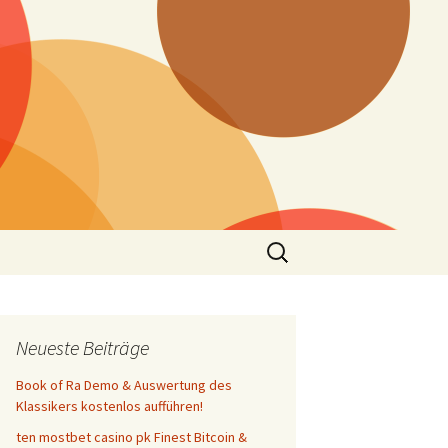
Suchen
nach:
Neueste Beiträge
Book of Ra Demo & Auswertung des
Klassikers kostenlos aufführen!
ten mostbet casino pk Finest Bitcoin &