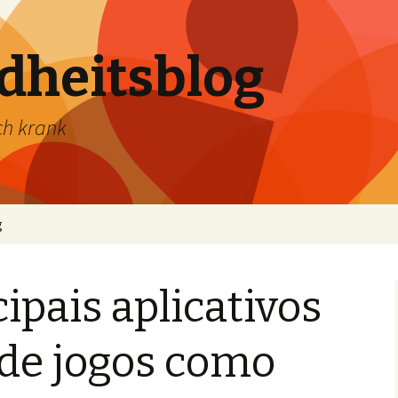
dheitsblog
ch krank
g
ipais aplicativos
ade jogos como