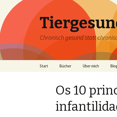
Tiergesun
Chronisch gesund statt chronis
Zum
Start
Bücher
Über mich
Blo
Inhalt
springen
Os 10 princ
infantilid