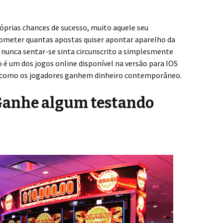
prias chances de sucesso, muito aquele seu
ometer quantas apostas quiser apontar aparelho da
á nunca sentar-se sinta circunscrito a simplesmente
é um dos jogos online disponível na versão para IOS
e como os jogadores ganhem dinheiro contemporâneo.
 Ganhe algum testando