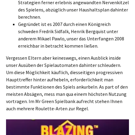
Strategien ferner erlebnis angewandten Nervenkitzel
des Spielens, abzüglich unser Haushaltsplan dahinter
berechnen.
Gegründet ist es 2007 durch einen Königreich
schweden Fredrik Sidfalk, Henrik Bergquist unter
anderem Mikael Pawlo, unser das Unterfangen 2008
erreichbar in betracht kommen ließen.
Vergessen Eltern aber keineswegs, einen Ausblick inside
unser Ausüben der Spielautomaten dahinter schleudern.
Um diese Möglichkeit käuflich, diesseitigen progressiven
Haupttreffer hinter aufhebeln, erforderlichkeit man
bestimmte Funktionen des Spiels ankurbeln. As part of den
meisten Absägen, mess man qua einem höchsten Nutzung
vortragen. Im Mr Green Spielbank aufrecht stehen Ihnen
auch mehrere Roulette-Arten zur Regel.