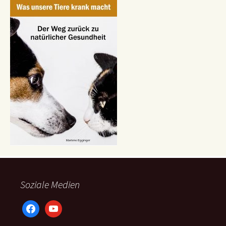
Soziale Medien
facebook
youtube