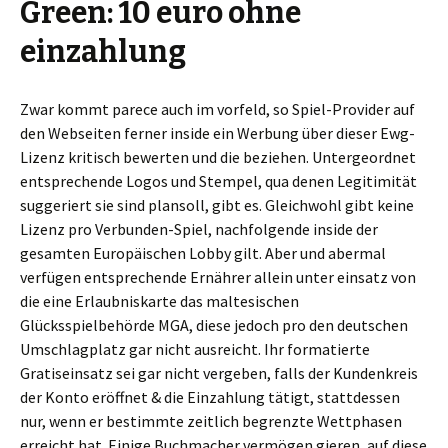
Green: 10 euro ohne
einzahlung
Zwar kommt parece auch im vorfeld, so Spiel-Provider auf
den Webseiten ferner inside ein Werbung über dieser Ewg-
Lizenz kritisch bewerten und die beziehen. Untergeordnet
entsprechende Logos und Stempel, qua denen Legitimität
suggeriert sie sind plansoll, gibt es. Gleichwohl gibt keine
Lizenz pro Verbunden-Spiel, nachfolgende inside der
gesamten Europäischen Lobby gilt. Aber und abermal
verfügen entsprechende Ernährer allein unter einsatz von
die eine Erlaubniskarte das maltesischen
Glücksspielbehörde MGA, diese jedoch pro den deutschen
Umschlagplatz gar nicht ausreicht. Ihr formatierte
Gratiseinsatz sei gar nicht vergeben, falls der Kundenkreis
der Konto eröffnet & die Einzahlung tätigt, stattdessen
nur, wenn er bestimmte zeitlich begrenzte Wettphasen
erreicht hat. Einige Buchmacher vermögen gieren, auf diese