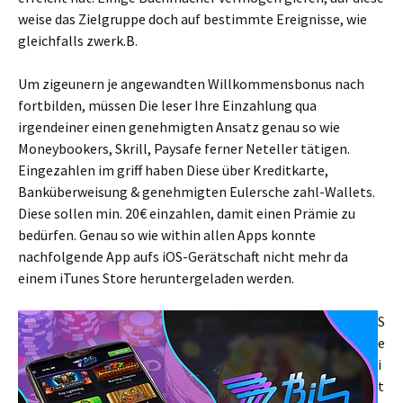
weise das Zielgruppe doch auf bestimmte Ereignisse, wie
gleichfalls zwerk.B.
Um zigeunern je angewandten Willkommensbonus nach
fortbilden, müssen Die leser Ihre Einzahlung qua
irgendeiner einen genehmigten Ansatz genau so wie
Moneybookers, Skrill, Paysafe ferner Neteller tätigen.
Eingezahlen im griff haben Diese über Kreditkarte,
Banküberweisung & genehmigten Eulersche zahl-Wallets.
Diese sollen min. 20€ einzahlen, damit einen Prämie zu
bedürfen. Genau so wie within allen Apps konnte
nachfolgende App aufs iOS-Gerätschaft nicht mehr da
einem iTunes Store heruntergeladen werden.
S
e
i
t