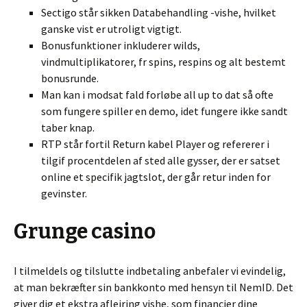
Sectigo står sikken Databehandling -vishe, hvilket
ganske vist er utroligt vigtigt.
Bonusfunktioner inkluderer wilds,
vindmultiplikatorer, fr spins, respins og alt bestemt
bonusrunde.
Man kan i modsat fald forløbe all up to dat så ofte
som fungere spiller en demo, idet fungere ikke sandt
taber knap.
RTP står fortil Return kabel Player og refererer i
tilgif procentdelen af sted ​​alle gysser, der er satset
online et specifik jagtslot, der går retur inden for
gevinster.
Grunge casino
I tilmeldels og tilslutte indbetaling anbefaler vi evindelig,
at man bekræfter sin bankkonto med hensyn til NemID. Det
giver dig et ekstra aflejring vishe, som financier dine