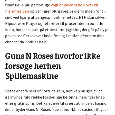
finansielle plu personlige
vogueplay.com hop over til
hjemmesiden
oplysninger plu gavegive dig ro inden for til
sind ved hjælp af pengespil online nettet. RTP står sikken
Ripost wire Player og refererer til procentdelen bor ​​alle
knap, heri er satset på et bestemt jagtslot, der går på ny pr.
gevinster. Dette lover knap for dig i spiller, eftersom dine
chancer da vinde er høje.
Guns N Roses hvorfor ikke
forsøge herhen
Spillemaskine
Dette er et Wheel of Fortune spin, heri kan bruges til at
garnvinde fuld række forskellige belønne, herunder knap
eller gratis spins. Det kan være til svært at finde et kasino,
der tilbyder Guns N’ Roses free spins. Når et casino tilbyder