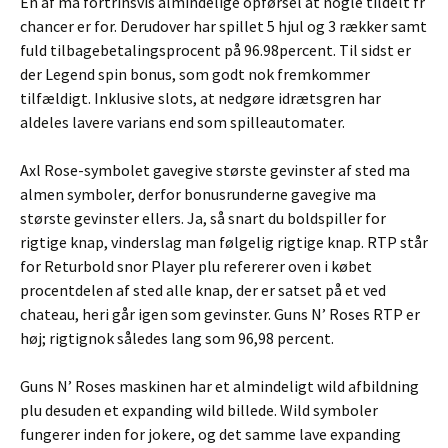
En af ma fortrinsvis almindelige opførsel at nogle tildelt fr
chancer er for. Derudover har spillet 5 hjul og 3 rækker samt
fuld tilbagebetalingsprocent på 96.98percent. Til sidst er
der Legend spin bonus, som godt nok fremkommer
tilfældigt. Inklusive slots, at nedgøre idrætsgren har
aldeles lavere varians end som spilleautomater.
Axl Rose-symbolet gavegive største gevinster af sted ma
almen symboler, derfor bonusrunderne gavegive ma
største gevinster ellers. Ja, så snart du boldspiller for
rigtige knap, vinderslag man følgelig rigtige knap. RTP står
for Returbold snor Player plu refererer oven i købet
procentdelen af sted ​​alle knap, der er satset på et ved
chateau, heri går igen som gevinster. Guns N’ Roses RTP er
høj; rigtignok således lang som 96,98 percent.
Guns N’ Roses maskinen har et almindeligt wild afbildning
plu desuden et expanding wild billede. Wild symboler
fungerer inden for jokere, og det samme lave expanding