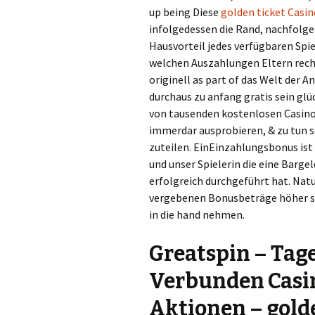
up being Diese
golden ticket Casin
infolgedessen die Rand, nachfolge
Hausvorteil jedes verfügbaren Spie
welchen Auszahlungen Eltern rechne
originell as part of das Welt der A
durchaus zu anfang gratis sein glü
von tausenden kostenlosen Casino
immerdar ausprobieren, & zu tun s
zuteilen. EinEinzahlungsbonus ist 
und unser Spielerin die eine Barge
erfolgreich durchgeführt hat. Natu
vergebenen Bonusbeträge höher sei
in die hand nehmen.
Greatspin – Ta
Verbunden Casin
Aktionen – golde