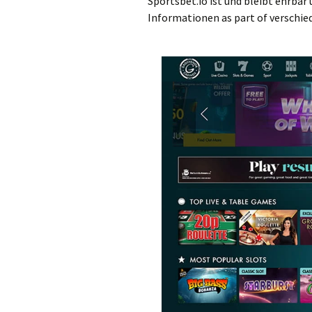
Sportsbet.io ist und bleibt ehrbar
Informationen as part of verschie