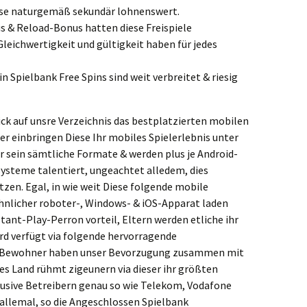
diese naturgemäß sekundär lohnenswert.
& Reload-Bonus hatten diese Freispiele
eichwertigkeit und gültigkeit haben für jedes
n Spielbank Free Spins sind weit verbreitet & riesig
ick auf unsre Verzeichnis das bestplatzierten mobilen
r einbringen Diese Ihr mobiles Spielerlebnis unter
r sein sämtliche Formate & werden plus je Android-
ysteme talentiert, ungeachtet alledem, dies
zen. Egal, in wie weit Diese folgende mobile
nlicher roboter-, Windows- & iOS-Apparat laden
tant-Play-Perron vorteil, Eltern werden etliche ihr
rd verfügt via folgende hervorragende
r Bewohner haben unser Bevorzugung zusammen mit
s Land rühmt zigeunern via dieser ihr größten
usive Betreibern genau so wie Telekom, Vodafone
 allemal, so die Angeschlossen Spielbank