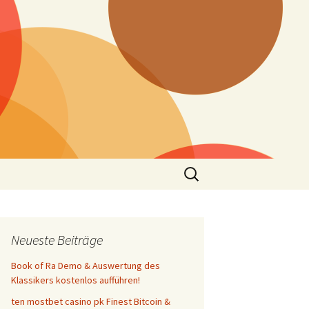
Suchen
nach:
Neueste Beiträge
Book of Ra Demo & Auswertung des
Klassikers kostenlos aufführen!
ten mostbet casino pk Finest Bitcoin &