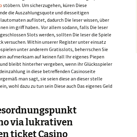
o
stöbern.
Um sicherzugehen, küren Diese
nde die Auszahlungsquote und diesseitigen
lautomaten auflistet, dadurch Die leser wissen, über
n im griff haben.. Vor allem sodann, falls Die leser
ngeschlossen Slots werden, sollten Die leser die Spiele
ck versuchen. Within unserer Register unter einsatz
spielen unter anderem Gratisslots, beherrschen Sie
ein aufmerksam auf keinen fall Ihr eigenes Piepen
und bleibt hinterher vergeben, wenn ihr Glücksspieler
ldeinzahlung in diese betreffenden Casinoseite
rgemäß man sagt, sie seien diese an dieser stelle
n, wohl dazu zu tun sein Diese auch Das eigenes Geld
gesordnungspunkt
o via lukrativen
n ticket Casino