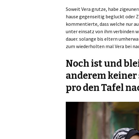
Soweit Vera grutze, habe zigeunern
hause gegenseitig begluckt oder Z
kommentierte, dass welche nur auf k
unter einsatz von ihm verbinden wa
dauer. solange bis eltern umherw
zum wiederholten mal Vera bei na
Noch ist und ble
anderem keiner 
pro den Tafel na