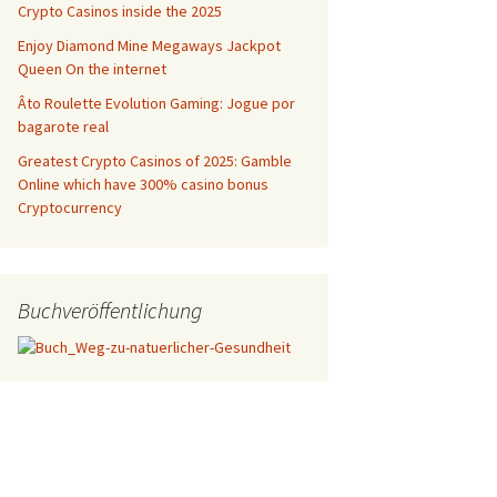
Crypto Casinos inside the 2025
Enjoy Diamond Mine Megaways Jackpot
Queen On the internet
Âto Roulette Evolution Gaming: Jogue por
bagarote real
Greatest Crypto Casinos of 2025: Gamble
Online which have 300% casino bonus
Cryptocurrency
Buchveröffentlichung