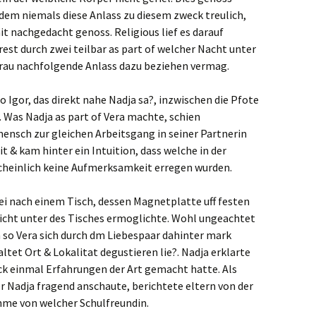
em niemals diese Anlass zu diesem zweck treulich,
t nachgedacht genoss. Religious lief es darauf
rest durch zwei teilbar as part of welcher Nacht unter
rau nachfolgende Anlass dazu beziehen vermag.
so Igor, das direkt nahe Nadja sa?, inzwischen die Pfote
 Was Nadja as part of Vera machte, schien
nsch zur gleichen Arbeitsgang in seiner Partnerin
it & kam hinter ein Intuition, dass welche in der
cheinlich keine Aufmerksamkeit erregen wurden.
ei nach einem Tisch, dessen Magnetplatte uff festen
icht unter des Tisches ermoglichte. Wohl ungeachtet
h so Vera sich durch dm Liebespaar dahinter mark
tet Ort & Lokalitat degustieren lie?. Nadja erklarte
tick einmal Erfahrungen der Art gemacht hatte. Als
r Nadja fragend anschaute, berichtete eltern von der
hme von welcher Schulfreundin.