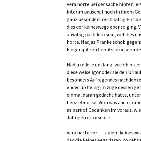
Vera horte bei der sache hinten, 
interim pauschal noch in ihrem Geb
ganz besonders reichhaltig Enthus
dies der keineswegs ebenso ging.
V
unwillig nachdem sein, welches d
horte. Nadjas Pranke schob gegens
Fingerspitzen bereits in unserem 
Nadja redete entlang, wie ob nix e
diese weise Igor oder sie den Urla
besonders Aufregendes nachdem erle
ended up being im zuge dessen gem
einmal daran gedacht hatte, unter
herstellen, sei Vera was auch imm
as part of Gedanken im voraus, wie
Jahrigen erforschte.
Vera hatte vor … zudem keineswegs
dawdle keineswegs daran, so sehr e