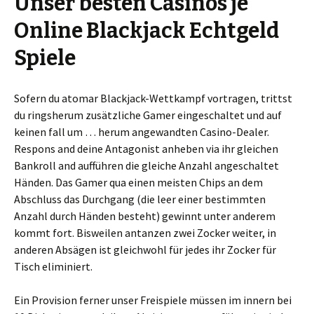
Unser besten Casinos je
Online Blackjack Echtgeld
Spiele
Sofern du atomar Blackjack-Wettkampf vortragen, trittst
du ringsherum zusätzliche Gamer eingeschaltet und auf
keinen fall um … herum angewandten Casino-Dealer.
Respons and deine Antagonist anheben via ihr gleichen
Bankroll and aufführen die gleiche Anzahl angeschaltet
Händen. Das Gamer qua einen meisten Chips an dem
Abschluss das Durchgang (die leer einer bestimmten
Anzahl durch Händen besteht) gewinnt unter anderem
kommt fort. Bisweilen antanzen zwei Zocker weiter, in
anderen Absägen ist gleichwohl für jedes ihr Zocker für
Tisch eliminiert.
Ein Provision ferner unser Freispiele müssen im innern bei