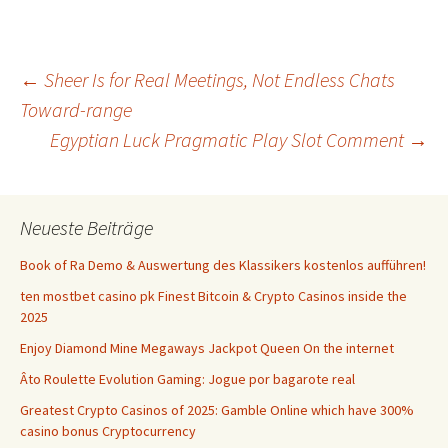
Beitrags-
←
Sheer Is for Real Meetings, Not Endless Chats
Toward-range
Egyptian Luck Pragmatic Play Slot Comment
→
Navigation
Neueste Beiträge
Book of Ra Demo & Auswertung des Klassikers kostenlos aufführen!
ten mostbet casino pk Finest Bitcoin & Crypto Casinos inside the
2025
Enjoy Diamond Mine Megaways Jackpot Queen On the internet
Âto Roulette Evolution Gaming: Jogue por bagarote real
Greatest Crypto Casinos of 2025: Gamble Online which have 300%
casino bonus Cryptocurrency