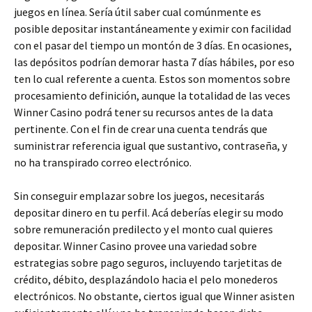
juegos en línea. Serí­a útil saber cual comúnmente es
posible depositar instantáneamente y eximir con facilidad
con el pasar del tiempo un montón de 3 días. En ocasiones,
las depósitos podrían demorar hasta 7 días hábiles, por eso
ten lo cual referente a cuenta. Estos son momentos sobre
procesamiento definición, aunque la totalidad de las veces
Winner Casino podrá tener su recursos antes de la data
pertinente. Con el fin de crear una cuenta tendrás que
suministrar referencia igual que sustantivo, contraseña, y
no ha transpirado correo electrónico.
Sin conseguir emplazar sobre los juegos, necesitarás
depositar dinero en tu perfil. Acá deberías elegir su modo
sobre remuneración predilecto y el monto cual quieres
depositar. Winner Casino provee una variedad sobre
estrategias sobre pago seguros, incluyendo tarjetitas de
crédito, débito, desplazándolo hacia el pelo monederos
electrónicos. No obstante, ciertos igual que Winner asisten