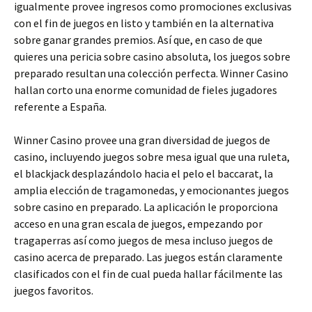
igualmente provee ingresos como promociones exclusivas
con el fin de juegos en listo y también en la alternativa
sobre ganar grandes premios. Así que, en caso de que
quieres una pericia sobre casino absoluta, los juegos sobre
preparado resultan una colección perfecta. Winner Casino
hallan corto una enorme comunidad de fieles jugadores
referente a España.
Winner Casino provee una gran diversidad de juegos de
casino, incluyendo juegos sobre mesa igual que una ruleta,
el blackjack desplazándolo hacia el pelo el baccarat, la
amplia elección de tragamonedas, y emocionantes juegos
sobre casino en preparado. La aplicación le proporciona
acceso en una gran escala de juegos, empezando por
tragaperras así­ como juegos de mesa incluso juegos de
casino acerca de preparado. Las juegos están claramente
clasificados con el fin de cual pueda hallar fácilmente las
juegos favoritos.