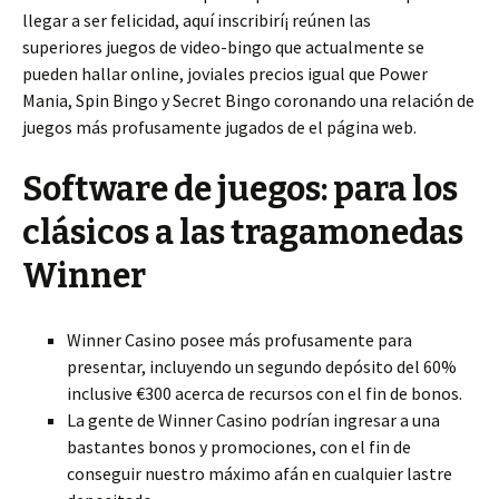
llegar a ser felicidad, aquí inscribirí¡ reúnen las
superiores juegos de video-bingo que actualmente se
pueden hallar online, joviales precios igual que Power
Mania, Spin Bingo y Secret Bingo coronando una relación de
juegos más profusamente jugados de el página web.
Software de juegos: para los
clásicos a las tragamonedas
Winner
Winner Casino posee más profusamente para
presentar, incluyendo un segundo depósito del 60%
inclusive €300 acerca de recursos con el fin de bonos.
La gente de Winner Casino podrían ingresar a una
bastantes bonos y promociones, con el fin de
conseguir nuestro máximo afán en cualquier lastre