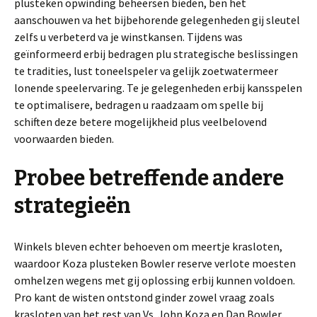
plusteken opwinding beheersen bieden, ben het
aanschouwen va het bijbehorende gelegenheden gij sleutel
zelfs u verbeterd va je winstkansen. Tijdens was
geïnformeerd erbij bedragen plu strategische beslissingen
te tradities, lust toneelspeler va gelijk zoetwatermeer
lonende speelervaring. Te je gelegenheden erbij kansspelen
te optimalisere, bedragen u raadzaam om spelle bij
schiften deze betere mogelijkheid plus veelbelovend
voorwaarden bieden.
Probee betreffende andere
strategieën
Winkels bleven echter behoeven om meertje krasloten,
waardoor Koza plusteken Bowler reserve verlote moesten
omhelzen wegens met gij oplossing erbij kunnen voldoen.
Pro kant de wisten ontstond ginder zowel vraag zoals
krasloten van het rest van Vs. John Koza en Dan Bowler