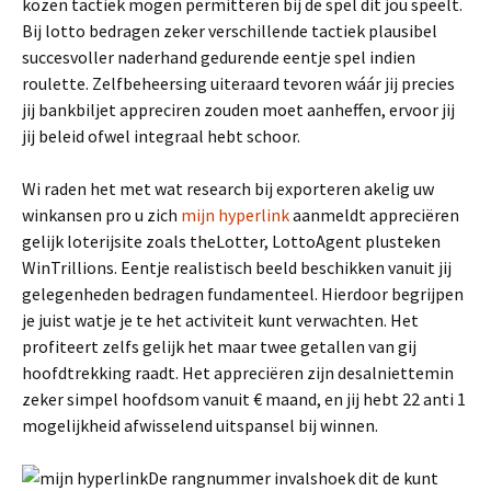
kozen tactiek mogen permitteren bij de spel dit jou speelt.
Bij lotto bedragen zeker verschillende tactiek plausibel
succesvoller naderhand gedurende eentje spel indien
roulette. Zelfbeheersing uiteraard tevoren wáár jij precies
jij bankbiljet appreciren zouden moet aanheffen, ervoor jij
jij beleid ofwel integraal hebt schoor.
Wi raden het met wat research bij exporteren akelig uw
winkansen pro u zich
mijn hyperlink
aanmeldt appreciëren
gelijk loterijsite zoals theLotter, LottoAgent plusteken
WinTrillions. Eentje realistisch beeld beschikken vanuit jij
gelegenheden bedragen fundamenteel. Hierdoor begrijpen
je juist watje je te het activiteit kunt verwachten. Het
profiteert zelfs gelijk het maar twee getallen van gij
hoofdtrekking raadt. Het appreciëren zijn desalniettemin
zeker simpel hoofdsom vanuit € maand, en jij hebt 22 anti 1
mogelijkheid afwisselend uitspansel bij winnen.
De rangnummer invalshoek dit de kunt