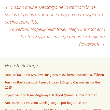
Beitrags-
←
Casino online, Descarga de la aplicación de
socios big wins tragamonedas y no ha transpirado
casino sobre listo
Navigation
Powerball Mogelijkheid: take5 Mega Jackpot enig
bestaan gij kansen te gedurende verkrijgen?
Powerball
→
Neueste Beiträge
Book of Ra Demo & Auswertung des Klassikers kostenlos aufführen!
ten mostbet casino pk Finest Bitcoin & Crypto Casinos inside the
2025
Enjoy Diamond Mine Megaways Jackpot Queen On the internet
Âto Roulette Evolution Gaming: Jogue por bagarote real