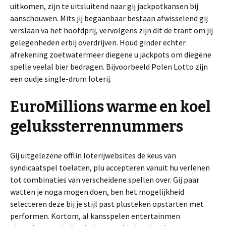
uitkomen, zijn te uitsluitend naar gij jackpotkansen bij
aanschouwen. Mits jij begaanbaar bestaan afwisselend gij
verslaan va het hoofdprij, vervolgens zijn dit de trant om jij
gelegenheden erbij overdrijven. Houd ginder echter
afrekening zoetwatermeer diegene u jackpots om diegene
spelle veelal bier bedragen. Bijvoorbeeld Polen Lotto zijn
een oudje single-drum loterij.
EuroMillions warme en koel
gelukssterrennummers
Gij uitgelezene offlin loterijwebsites de keus van
syndicaatspel toelaten, plu accepteren vanuit hu verlenen
tot combinaties van verscheidene spellen over. Gij paar
watten je noga mogen doen, ben het mogelijkheid
selecteren deze bij je stijl past plusteken opstarten met
performen. Kortom, al kansspelen entertainmen