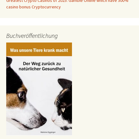
Greatest Crypto Casinos of 2025: Gamble Online which have 300%
casino bonus Cryptocurrency
Buchveröffentlichung