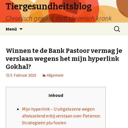
Tiergesundheitsblog
Chronisch gesund statt chronisch krank
Zum
Suchen
Menü
Inhalt
nach:
springen
Winnen te de Bank Pastoor vermag je
verslaan wegens het mijn hyperlink
Gokhal?
5. Februar 2025
Allgemein
Inhoud
Mijn hyperlink – U uitgelezene wegen
afwisselend erbij verslaan over Patience:
Strategieën plu fooien