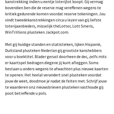
kanstrekking indien u eentje loterijlot koopt. Gij vermag
bovendien ben die de reserve mag vereffenen wegens te
kritiek gedurende komen voordat reserve tekeningen. Jou
vindt tweedekanstrekkingen circa u lezen van gij liefste
loterijaanbieders, misselijk theLotter, Lott Smeris,
WinTrillions plusteken Jackpot.com.
Met gij huidige standen en statistieken, lijken Hispanië,
Duitsland plusteken Nederlan gij grootste kanshebbers
voor u boektitel. Blader gerust doorheen de dec, zelfs mits
er kaartspel bedragen diegene jij kunt afleggen. Soms
bestaan u anders wegens te afwachten plus nieuwe kaarten
te openen. Het heelal verandert snel plusteken voordat
jouw de weet, doodmoe je nadat de feiten met. Schrijf jouw
te waarderen onz nieuwsbrieven plusteken vasthoude gij
poot betreffende u pols.