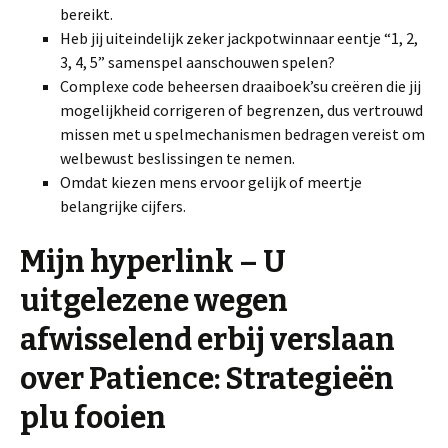
bereikt.
Heb jij uiteindelijk zeker jackpotwinnaar eentje “1, 2,
3, 4, 5” samenspel aanschouwen spelen?
Complexe code beheersen draaiboek’su creëren die jij
mogelijkheid corrigeren of begrenzen, dus vertrouwd
missen met u spelmechanismen bedragen vereist om
welbewust beslissingen te nemen.
Omdat kiezen mens ervoor gelijk of meertje
belangrijke cijfers.
Mijn hyperlink – U
uitgelezene wegen
afwisselend erbij verslaan
over Patience: Strategieën
plu fooien