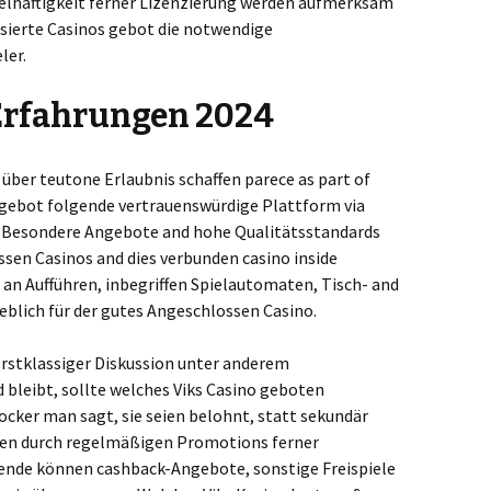
elhaftigkeit ferner Lizenzierung werden aufmerksam
ensierte Casinos gebot die notwendige
ler.
Erfahrungen 2024
über teutone Erlaubnis schaffen parece as part of
 gebot folgende vertrauenswürdige Plattform via
le. Besondere Angebote and hohe Qualitätsstandards
sen Casinos and dies verbunden casino inside
 an Aufführen, inbegriffen Spielautomaten, Tisch- and
blich für der gutes Angeschlossen Casino.
rstklassiger Diskussion unter anderem
bleibt, sollte welches Viks Casino geboten
ocker man sagt, sie seien belohnt, statt sekundär
aben durch regelmäßigen Promotions ferner
nde können cashback-Angebote, sonstige Freispiele