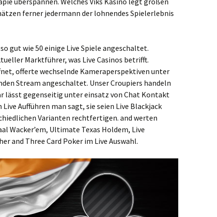
pie überspannen. Welches Viks Kasino legt großen
chätzen ferner jedermann der lohnendes Spielerlebnis
so gut wie 50 einige Live Spiele angeschaltet.
ueller Marktführer, was Live Casinos betrifft.
fnet, offerte wechselnde Kameraperspektiven unter
nden Stream angeschaltet. Unser Croupiers handeln
lässt gegenseitig unter einsatz von Chat Kontakt
n Live Aufführen man sagt, sie seien Live Blackjack
chiedlichen Varianten rechtfertigen. and werten
lsaal Wacker’em, Ultimate Texas Holdem, Live
er and Three Card Poker im Live Auswahl.