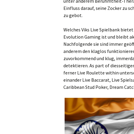
unter anderem Berühmtheit-Thera
Einfluss darauf, seine Zocker zu s
zu gebot.
Welches Viks Live Spielbank bietet 
Evolution Gaming ist und bleibt akt
Nachfolgende sie sind immer geöf
anderem den klaglos funktioniere
zuvorkommend und klug, immerdar 
detektieren. As part of diesseitige
ferner Live Roulette within unters
einander Live Baccarat, Live Spie
Caribbean Stud Poker, Dream Catch