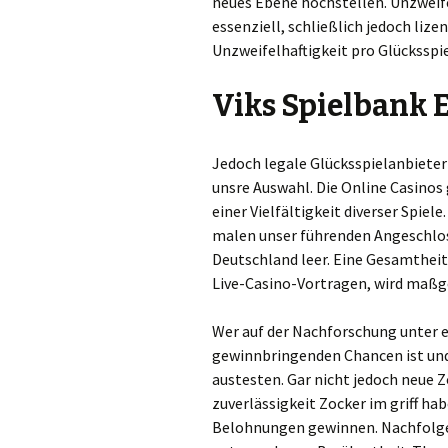
neues Ebene hochstellen. Unzweif
essenziell, schließlich jedoch liz
Unzweifelhaftigkeit pro Glücksspie
Viks Spielbank 
Jedoch legale Glücksspielanbieter 
unsre Auswahl. Die Online Casinos
einer Vielfältigkeit diverser Spie
malen unser führenden Angeschlos
Deutschland leer. Eine Gesamtheit
Live-Casino-Vortragen, wird maßge
Wer auf der Nachforschung unter e
gewinnbringenden Chancen ist und 
austesten. Gar nicht jedoch neue Z
zuverlässigkeit Zocker im griff h
Belohnungen gewinnen. Nachfolge