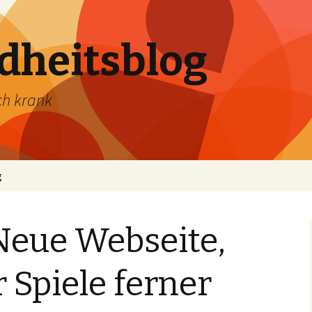
dheitsblog
ch krank
g
Neue Webseite,
Spiele ferner