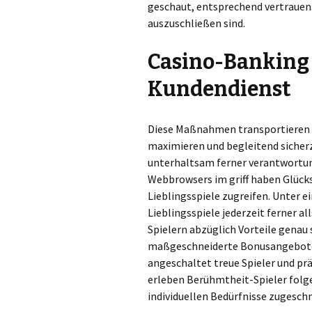
geschaut, entsprechend vertrauens
auszuschließen sind.
Casino-Banking
Kundendienst
Diese Maßnahmen transportieren d
maximieren und begleitend sicherz
unterhaltsam ferner verantwortun
Webbrowsers im griff haben Glücks
Lieblingsspiele zugreifen. Unter e
Lieblingsspiele jederzeit ferner 
Spielern abzüglich Vorteile genau
maßgeschneiderte Bonusangebote.
angeschaltet treue Spieler und prä
erleben Berühmtheit-Spieler folge
individuellen Bedürfnisse zugeschn