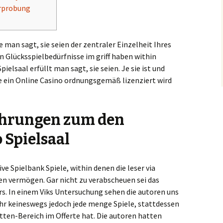
Erprobung
e man sagt, sie seien der zentraler Einzelheit Ihres
n Glücksspielbedürfnisse im griff haben within
ielsaal erfüllt man sagt, sie seien.
Je sie ist und
ise ein Online Casino ordnungsgemäß lizenziert wird
ahrungen zum den
 Spielsaal
ve Spielbank Spiele, within denen die leser via
n vermögen. Gar nicht zu verabscheuen sei das
s. In einem Viks Untersuchung sehen die autoren uns
ihr keineswegs jedoch jede menge Spiele, stattdessen
ten-Bereich im Offerte hat. Die autoren hatten