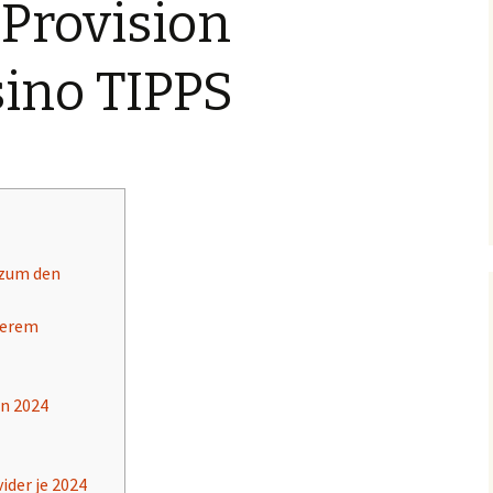
 Provision
ino TIPPS
 zum den
l
derem
en 2024
der je 2024