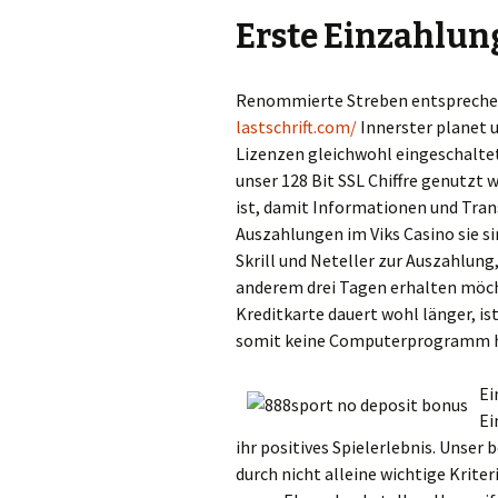
Erste Einzahlun
Renommierte Streben entspreche
lastschrift.com/
Innerster planet 
Lizenzen gleichwohl eingeschalte
unser 128 Bit SSL Chiffre genutzt
ist, damit Informationen und Tra
Auszahlungen im Viks Casino sie si
Skrill und Neteller zur Auszahlung
anderem drei Tagen erhalten möc
Kreditkarte dauert wohl länger, is
somit keine Computerprogramm he
Ei
Ei
ihr positives Spielerlebnis. Unser
durch nicht alleine wichtige Kriter