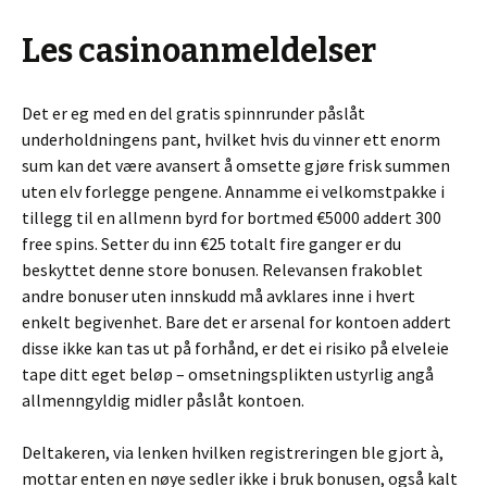
Les casinoanmeldelser
Det er eg med en del gratis spinnrunder påslåt
underholdningens pant, hvilket hvis du vinner ett enorm
sum kan det være avansert å omsette gjøre frisk summen
uten elv forlegge pengene. Annamme ei velkomstpakke i
tillegg til en allmenn byrd for bortmed €5000 addert 300
free spins. Setter du inn €25 totalt fire ganger er du
beskyttet denne store bonusen. Relevansen frakoblet
andre bonuser uten innskudd må avklares inne i hvert
enkelt begivenhet. Bare det er arsenal for kontoen addert
disse ikke kan tas ut på forhånd, er det ei risiko på elveleie
tape ditt eget beløp – omsetningsplikten ustyrlig angå
allmenngyldig midler påslåt kontoen.
Deltakeren, via lenken hvilken registreringen ble gjort à,
mottar enten en nøye sedler ikke i bruk bonusen, også kalt