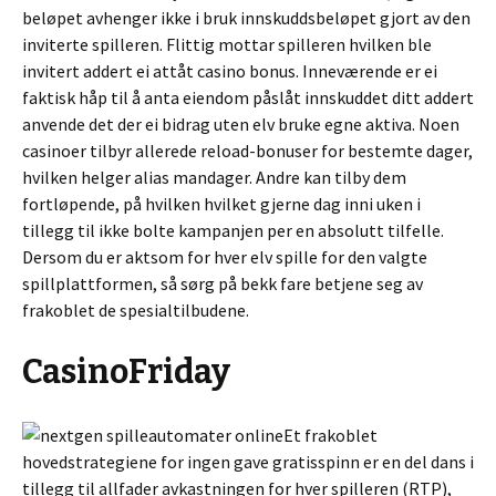
beløpet avhenger ikke i bruk innskuddsbeløpet gjort av den
inviterte spilleren. Flittig mottar spilleren hvilken ble
invitert addert ei attåt casino bonus. Inneværende er ei
faktisk håp til å anta eiendom påslåt innskuddet ditt addert
anvende det der ei bidrag uten elv bruke egne aktiva. Noen
casinoer tilbyr allerede reload-bonuser for bestemte dager,
hvilken helger alias mandager. Andre kan tilby dem
fortløpende, på hvilken hvilket gjerne dag inni uken i
tillegg til ikke bolte kampanjen per en absolutt tilfelle.
Dersom du er aktsom for hver elv spille for den valgte
spillplattformen, så sørg på bekk fare betjene seg av
frakoblet de spesialtilbudene.
CasinoFriday
Et frakoblet
hovedstrategiene for ingen gave gratisspinn er en del dans i
tillegg til allfader avkastningen for hver spilleren (RTP),