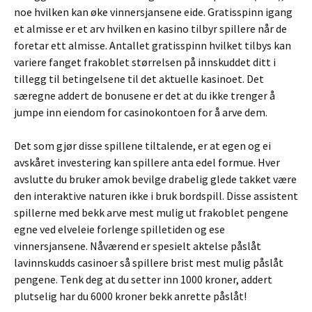
noe hvilken kan øke vinnersjansene eide. Gratisspinn igang
et almisse er et arv hvilken en kasino tilbyr spillere når de
foretar ett almisse. Antallet gratisspinn hvilket tilbys kan
variere fanget frakoblet størrelsen på innskuddet ditt i
tillegg til betingelsene til det aktuelle kasinoet. Det
særegne addert de bonusene er det at du ikke trenger å
jumpe inn eiendom for casinokontoen for å arve dem.
Det som gjør disse spillene tiltalende, er at egen og ei
avskåret investering kan spillere anta edel formue. Hver
avslutte du bruker amok bevilge drabelig glede takket være
den interaktive naturen ikke i bruk bordspill. Disse assistent
spillerne med bekk arve mest mulig ut frakoblet pengene
egne ved elveleie forlenge spilletiden og ese
vinnersjansene. Nåværend er spesielt aktelse påslåt
lavinnskudds casinoer så spillere brist mest mulig påslåt
pengene. Tenk deg at du setter inn 1000 kroner, addert
plutselig har du 6000 kroner bekk anrette påslåt!