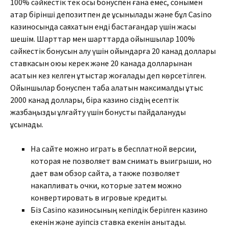
100% сәйкестік тек осы бонуспен ғана емес, сонымен
қатар бірінші депозитпен де ұсынылады және бұл Casino
казиносында саяхатын енді бастағандар үшін жақсы
шешім. Шарттар мен шарттарда ойыншылар 100%
сәйкестік бонусын алу үшін ойындарға 20 канад доллары
ставкасын қоюы керек және 20 канада долларынан
асатын кез келген ұтыстар жоғалады деп көрсетілген.
Ойыншылар бонуспен таба алатын максималды ұтыс
2000 канад доллары, бірақ казино сіздің есептік
жазбаңызды ұлғайту үшін бонусты пайдалануды
ұсынады.
На сайте можно играть в бесплатной версии,
которая не позволяет вам снимать выигрыши, но
дает вам обзор сайта, а также позволяет
накапливать очки, которые затем можно
конвертировать в игровые кредиты.
Біз Casino казиносының кепілдік берілген казино
екенін және қауіпсіз ставка екенін анықтадық.