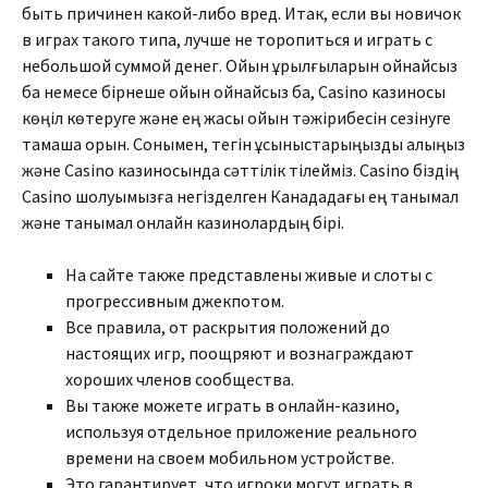
быть причинен какой-либо вред. Итак, если вы новичок
в играх такого типа, лучше не торопиться и играть с
небольшой суммой денег. Ойын құрылғыларын ойнайсыз
ба немесе бірнеше ойын ойнайсыз ба, Casino казиносы
көңіл көтеруге және ең жақсы ойын тәжірибесін сезінуге
тамаша орын. Сонымен, тегін ұсыныстарыңызды алыңыз
және Casino казиносында сәттілік тілейміз. Casino біздің
Casino шолуымызға негізделген Канададағы ең танымал
және танымал онлайн казинолардың бірі.
На сайте также представлены живые и слоты с
прогрессивным джекпотом.
Все правила, от раскрытия положений до
настоящих игр, поощряют и вознаграждают
хороших членов сообщества.
Вы также можете играть в онлайн-казино,
используя отдельное приложение реального
времени на своем мобильном устройстве.
Это гарантирует, что игроки могут играть в