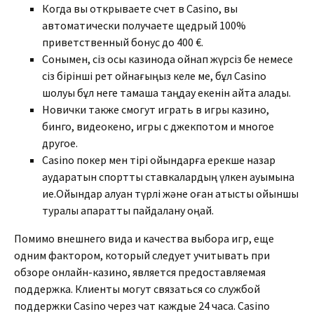
Когда вы открываете счет в Casino, вы
автоматически получаете щедрый 100%
приветственный бонус до 400 €.
Сонымен, сіз осы казинода ойнап жүрсіз бе немесе
сіз бірінші рет ойнағыңыз келе ме, бұл Casino
шолуы бұл неге тамаша таңдау екенін айта алады.
Новички также смогут играть в игры казино,
бинго, видеокено, игры с джекпотом и многое
другое.
Casino покер мен тірі ойындарға ерекше назар
аударатын спорттық ставкалардың үлкен ауқымына
ие.Ойындар алуан түрлі және оған қатысты ойыншы
туралы ақпаратты пайдалану оңай.
Помимо внешнего вида и качества выбора игр, еще
одним фактором, который следует учитывать при
обзоре онлайн-казино, является предоставляемая
поддержка. Клиенты могут связаться со службой
поддержки Casino через чат каждые 24 часа. Casino