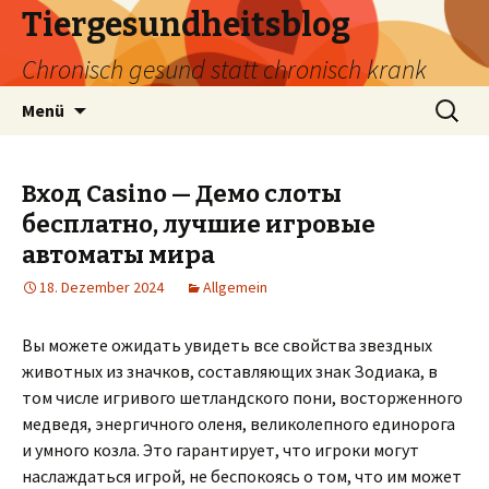
Tiergesundheitsblog
Chronisch gesund statt chronisch krank
Zum
Suchen
Menü
Inhalt
nach:
springen
Вход Casino — Демо слоты
бесплатно, лучшие игровые
автоматы мира
18. Dezember 2024
Allgemein
Вы можете ожидать увидеть все свойства звездных
животных из значков, составляющих знак Зодиака, в
том числе игривого шетландского пони, восторженного
медведя, энергичного оленя, великолепного единорога
и умного козла. Это гарантирует, что игроки могут
наслаждаться игрой, не беспокоясь о том, что им может