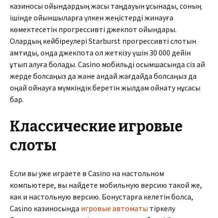
казиносы ойындардың жақсы таңдауын ұсынады, соның
ішінде ойыншыларға үлкен жеңістерді жинауға
көмектесетін прогрессивті джекпот ойындары.
Олардың кейбіреулері Starburst прогрессивті слотын
қамтиды, онда джекпотқа қол жеткізу үшін 30 000 дейін
ұтып алуға болады. Casino мобильді қосымшасында сіз қай
жерде болсаңыз да және қандай жағдайда болсаңыз да
оңай ойнауға мүмкіндік беретін жылдам ойнату нұсқасы
бар.
Классические игровые
слоты
Если вы уже играете в Casino на настольном
компьютере, вы найдете мобильную версию такой же,
как и настольную версию. Бонустарға келетін болсақ,
Casino казиносында
игровые автоматы
тіркелу