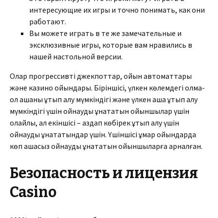
интересующие их игры и точно понимать, как они
работают.
Вы можете играть в те же замечательные и
эксклюзивные игры, которые вам нравились в
нашей настольной версии.
Олар прогрессивті джекпоттар, ойын автоматтары
және казино ойындары. Біріншісі, үлкен көлемдегі қолма-
қол ақшаны ұтып алу мүмкіндігі және үлкен ақша ұтып алу
мүмкіндігі үшін ойнауды ұнататын ойыншылар үшін
қолайлы, ал екіншісі – аздап көбірек ұтып алу үшін
ойнауды ұнататындар үшін. Үшіншісі құмар ойындарда
көп ақшасыз ойнауды ұнататын ойыншыларға арналған.
Безопасность и лицензия
Casino