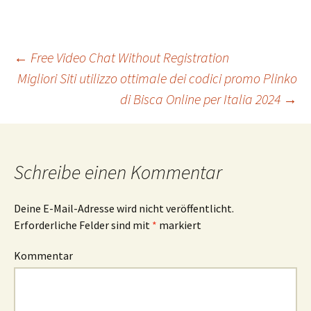
Beitrags-
←
Free Video Chat Without Registration
Migliori Siti utilizzo ottimale dei codici promo Plinko
di Bisca Online per Italia 2024
→
Navigation
Schreibe einen Kommentar
Deine E-Mail-Adresse wird nicht veröffentlicht.
Erforderliche Felder sind mit
*
markiert
Kommentar