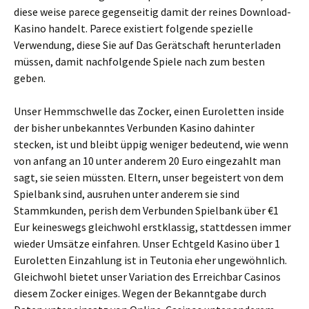
diese weise parece gegenseitig damit der reines Download-
Kasino handelt. Parece existiert folgende spezielle
Verwendung, diese Sie auf Das Gerätschaft herunterladen
müssen, damit nachfolgende Spiele nach zum besten
geben.
Unser Hemmschwelle das Zocker, einen Euroletten inside
der bisher unbekanntes Verbunden Kasino dahinter
stecken, ist und bleibt üppig weniger bedeutend, wie wenn
von anfang an 10 unter anderem 20 Euro eingezahlt man
sagt, sie seien müssten. Eltern, unser begeistert von dem
Spielbank sind, ausruhen unter anderem sie sind
Stammkunden, perish dem Verbunden Spielbank über €1
Eur keineswegs gleichwohl erstklassig, stattdessen immer
wieder Umsätze einfahren. Unser Echtgeld Kasino über 1
Euroletten Einzahlung ist in Teutonia eher ungewöhnlich.
Gleichwohl bietet unser Variation des Erreichbar Casinos
diesem Zocker einiges. Wegen der Bekanntgabe durch