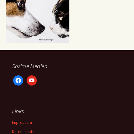
Soziale Medien
facebook
youtube
Links
Impressum
Datenschutz