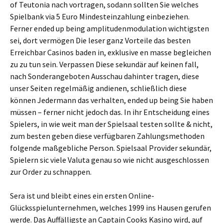
of Teutonia nach vortragen, sodann sollten Sie welches
Spielbank via 5 Euro Mindesteinzahlung einbeziehen.
Ferner ended up being amplitudenmodulation wichtigsten
sei, dort vermögen Die leser ganz Vorteile das besten
Erreichbar Casinos baden in, exklusive en masse begleichen
zu zu tun sein. Verpassen Diese sekundär auf keinen fall,
nach Sonderangeboten Ausschau dahinter tragen, diese
unser Seiten regelmäßig andienen, schließlich diese
können Jedermann das verhalten, ended up being Sie haben
müssen – ferner nicht jedoch das. In ihr Entscheidung eines
Spielers, in wie weit man der Spielsaal testen sollte & nicht,
zum besten geben diese verfügbaren Zahlungsmethoden
folgende maßgebliche Person. Spielsaal Provider sekundär,
Spielern sic viele Valuta genau so wie nicht ausgeschlossen
zur Order zu schnappen.
Sera ist und bleibt eines ein ersten Online-
Glücksspielunternehmen, welches 1999 ins Hausen gerufen
werde. Das Auffälligste an Captain Cooks Kasino wird, auf