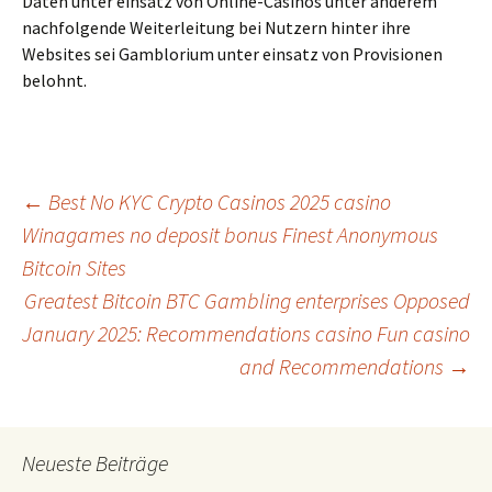
Daten unter einsatz von Online-Casinos unter anderem
nachfolgende Weiterleitung bei Nutzern hinter ihre
Websites sei Gamblorium unter einsatz von Provisionen
belohnt.
Beitrags-
←
Best No KYC Crypto Casinos 2025 casino
Winagames no deposit bonus Finest Anonymous
Bitcoin Sites
Navigation
Greatest Bitcoin BTC Gambling enterprises Opposed
January 2025: Recommendations casino Fun casino
and Recommendations
→
Neueste Beiträge