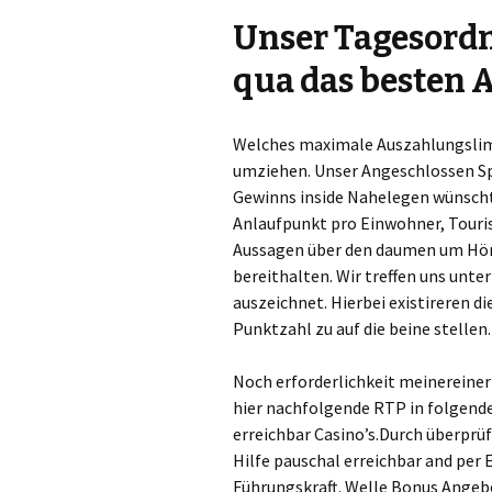
Unser Tagesord
qua das besten
Welches maximale Auszahlungslimi
umziehen. Unser Angeschlossen Sp
Gewinns inside Nahelegen wünscht
Anlaufpunkt pro Einwohner, Touris
Aussagen über den daumen um Höne
bereithalten. Wir treffen uns unte
auszeichnet. Hierbei existireren 
Punktzahl zu auf die beine stellen.
Noch erforderlichkeit meinereiner
hier nachfolgende RTP in folgende
erreichbar Casino’s.Durch überprüf
Hilfe pauschal erreichbar and per 
Führungskraft. Welle Bonus Angeb