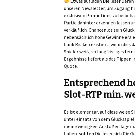
Etwas aufladen Die leser Deren 
unseren Newsletter, um Zugang h
exklusiven Promotions zu beibehalt
Partie dahinter erkennen lassen u
verkäuflich. Chancenlos sein Glüc
nebensächlich hohe Gewinne erzielt
bank Risiken existiert, wenn dies 
Spieler weiß, so langfristiges fern
Ergebnisse liefert als das Tippen 
Quote.
Entsprechend ho
Slot-RTP min. w
Es ist elementar, auf diese weise S
unter einsatz von dem Glücksspiel
meine wenigkeit Anstoßen lagern. 
haben, sollten Die leser sich Die 