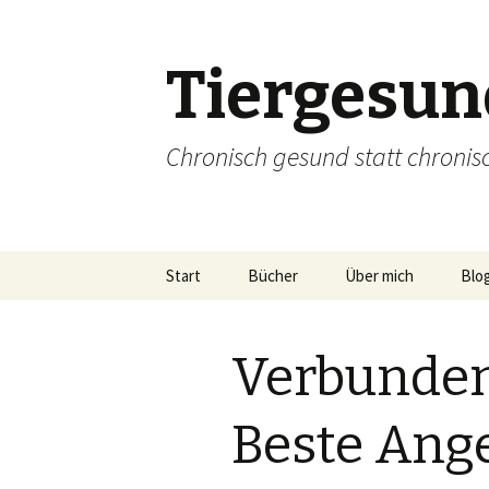
Tiergesun
Chronisch gesund statt chronis
Zum
Start
Bücher
Über mich
Blo
Inhalt
springen
Verbunden
Beste Ang