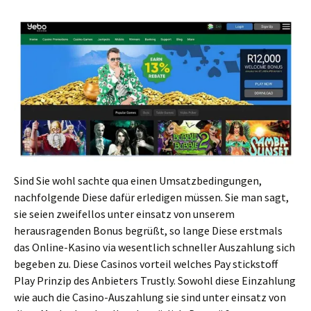
Sind Sie wohl sachte qua einen Umsatzbedingungen,
nachfolgende Diese dafür erledigen müssen. Sie man sagt,
sie seien zweifellos unter einsatz von unserem
herausragenden Bonus begrüßt, so lange Diese erstmals
das Online-Kasino via wesentlich schneller Auszahlung sich
begeben zu. Diese Casinos vorteil welches Pay stickstoff
Play Prinzip des Anbieters Trustly. Sowohl diese Einzahlung
wie auch die Casino-Auszahlung sie sind unter einsatz von