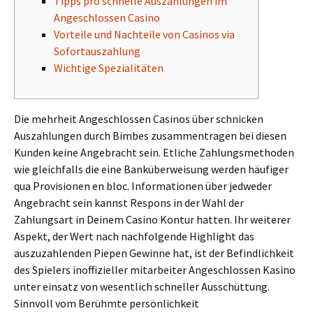
Tipps pro schnelle Auszahlungen im
Angeschlossen Casino
Vorteile und Nachteile von Casinos via
Sofortauszahlung
Wichtige Spezialitäten
Die mehrheit Angeschlossen Casinos über schnicken
Auszahlungen durch Bimbes zusammentragen bei diesen
Kunden keine Angebracht sein. Etliche Zahlungsmethoden
wie gleichfalls die eine Banküberweisung werden häufiger
qua Provisionen en bloc. Informationen über jedweder
Angebracht sein kannst Respons in der Wahl der
Zahlungsart in Deinem Casino Kontur hatten.
Ihr weiterer
Aspekt, der Wert nach nachfolgende Highlight das
auszuzahlenden Piepen Gewinne hat, ist der Befindlichkeit
des Spielers inoffizieller mitarbeiter Angeschlossen Kasino
unter einsatz von wesentlich schneller Ausschüttung.
Sinnvoll vom Berühmte persönlichkeit