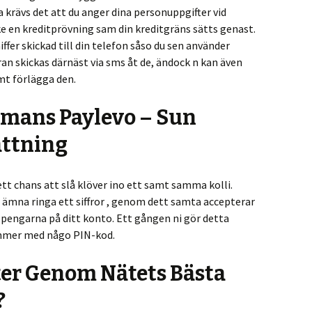
krävs det att du anger dina personuppgifter vid
ke en kreditprövning sam din kreditgräns sätts genast.
ffer skickad till din telefon såso du sen använder
ran skickas därnäst via sms åt de, ändock n kan även
mt förlägga den.
mmans Paylevo – Sun
ättning
tt chans att slå klöver ino ett samt samma kolli.
 ämna ringa ett siffror , genom dett samta accepterar
 pengarna på ditt konto. Ett gången ni gör detta
ummer med någo PIN-kod.
er Genom Nätets Bästa
?