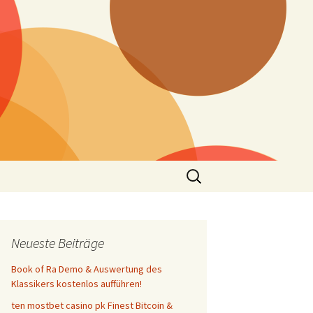
Suchen
nach:
Neueste Beiträge
Book of Ra Demo & Auswertung des
Klassikers kostenlos aufführen!
ten mostbet casino pk Finest Bitcoin &