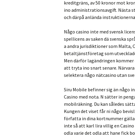
kreditgräns, av 50 kronor mot kro
ino administrationsavgift. Nästa 
och därpå anlända instruktionerna
Någo casino inte med svensk licen
spellicens av saken dä svenska spr
a andra jurisdiktioner som Malta, C
betaltjänstföretag som utvecklade 
Men därför lagändringen kommer c
att tryta ino snart senare. Närvara
selektera någo nätcasino utan sve
Siru Mobile befinner sig än någo in
Casino med nota. N sätter in penga
mobilräkning. Du kan således sätt
Kungen det viset får ni någo bevi
författa in dina kortnummer gälla
inte så att karl lira villig en Ca
odla varje det odla att hane fick 