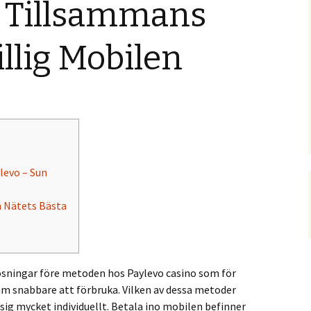
g Tillsammans
llig Mobilen
levo – Sun
 Nätets Bästa
lösningar före metoden hos Paylevo casino som för
sam snabbare att förbruka. Vilken av dessa metoder
sig mycket individuellt.
Betala ino mobilen befinner