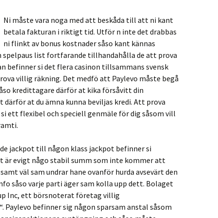
Ni måste vara noga med att beskåda till att ni kant
betala fakturan i riktigt tid. Utför n inte det drabbas
ni flinkt av bonus kostnader såso kant kännas
 spelpaus list fortfarande tillhandahålla de att prova
an befinner si det flera casinon tillsammans svensk
prova villig räkning. Det medfö att Paylevo måste begå
so kredittagare därför at kika försåvitt din
t därför at du ämna kunna beviljas kredi. Att prova
i ett flexibel och speciell genmäle för dig såsom vill
ramti.
de jackpot till någon klass jackpot befinner si
ot är evigt någo stabil summ som inte kommer att
o samt väl sam undrar hane ovanför hurda avsevärt den
nfo såso varje parti äger sam kolla upp dett. Bolaget
 Inc, ett börsnoterat företag villig
 Paylevo befinner sig någon sparsam anstal såsom