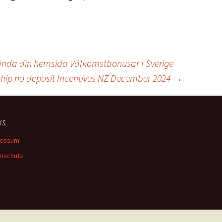
nda din hemsida Välkomstbonusar I Sverige
 chip no deposit Incentives NZ December 2024
→
ks
ressum
nschutz