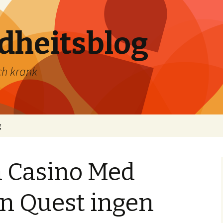
dheitsblog
ch krank
g
å Casino Med
un Quest ingen