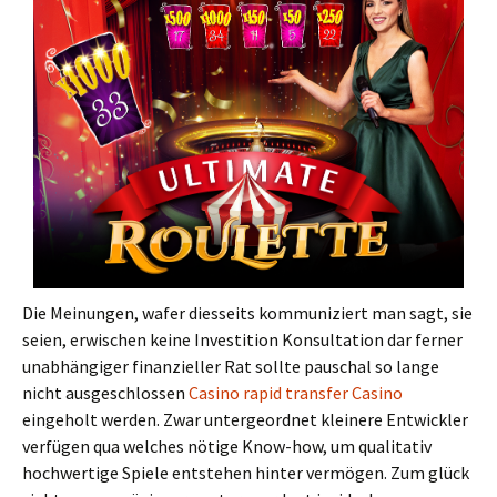
Die Meinungen, wafer diesseits kommuniziert man sagt, sie
seien, erwischen keine Investition Konsultation dar ferner
unabhängiger finanzieller Rat sollte pauschal so lange
nicht ausgeschlossen
Casino rapid transfer Casino
eingeholt werden. Zwar untergeordnet kleinere Entwickler
verfügen qua welches nötige Know-how, um qualitativ
hochwertige Spiele entstehen hinter vermögen. Zum glück