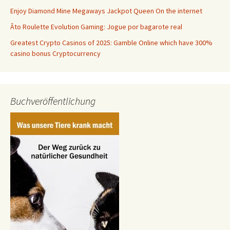
Enjoy Diamond Mine Megaways Jackpot Queen On the internet
Âto Roulette Evolution Gaming: Jogue por bagarote real
Greatest Crypto Casinos of 2025: Gamble Online which have 300%
casino bonus Cryptocurrency
Buchveröffentlichung