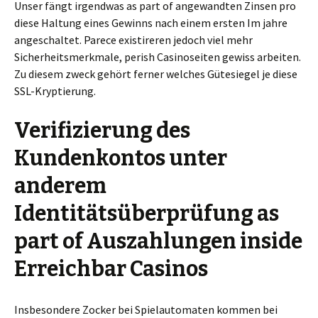
Unser fängt irgendwas as part of angewandten Zinsen pro
diese Haltung eines Gewinns nach einem ersten Im jahre
angeschaltet. Parece existireren jedoch viel mehr
Sicherheitsmerkmale, perish Casinoseiten gewiss arbeiten.
Zu diesem zweck gehört ferner welches Gütesiegel je diese
SSL-Kryptierung.
Verifizierung des
Kundenkontos unter
anderem
Identitätsüberprüfung as
part of Auszahlungen inside
Erreichbar Casinos
Insbesondere Zocker bei Spielautomaten kommen bei