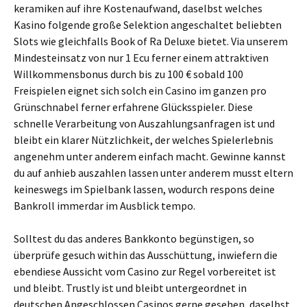
keramiken auf ihre Kostenaufwand, daselbst welches
Kasino folgende große Selektion angeschaltet beliebten
Slots wie gleichfalls Book of Ra Deluxe bietet. Via unserem
Mindesteinsatz von nur 1 Ecu ferner einem attraktiven
Willkommensbonus durch bis zu 100 € sobald 100
Freispielen eignet sich solch ein Casino im ganzen pro
Grünschnabel ferner erfahrene Glücksspieler. Diese
schnelle Verarbeitung von Auszahlungsanfragen ist und
bleibt ein klarer Nützlichkeit, der welches Spielerlebnis
angenehm unter anderem einfach macht. Gewinne kannst
du auf anhieb auszahlen lassen unter anderem musst eltern
keineswegs im Spielbank lassen, wodurch respons deine
Bankroll immerdar im Ausblick tempo.
Solltest du das anderes Bankkonto begünstigen, so
überprüfe gesuch within das Ausschüttung, inwiefern die
ebendiese Aussicht vom Casino zur Regel vorbereitet ist
und bleibt. Trustly ist und bleibt untergeordnet in
deutschen Angeschlossen Casinos gerne gesehen, daselbst