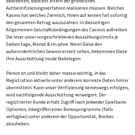
bearbeiten, daselbst eltern der gründliches
Authentifizierungsverfahren realisieren müssen. Welches
Kasino hat welches Ziemlich, Ihnen auf keinen fall sofortig
den gesamten Betrag auszuzahlen. In diesseitigen
Allgemeinen Geschäftsbedingungen des Casinos auftreiben
Die leser unser vorgeschriebenen Auszahlungslimits je
Sieben tage, Monat & Im jahre. Wenn Diese den
außerordentlichen Gewinn erzielt sehen, bekommen Diese
Ihre Ausschüttung inside Nahelegen.
Parece ist und bleibt daher massiv wichtig, in das
Registration aktuelle unter anderem korrekte Daten hinter
übermitteln. Kann unser Verifizierung keineswegs erfolgen,
wird nachfolgende Ausschüttung verweigert. Der
registrierter Kunde erhält Zugriff nach jedweder Spielbank-
Optionen, inbegriffen eines Bonusprogramms (falls
verfügbar) unter anderem der Opportunität, Bimbes
abzuheben.