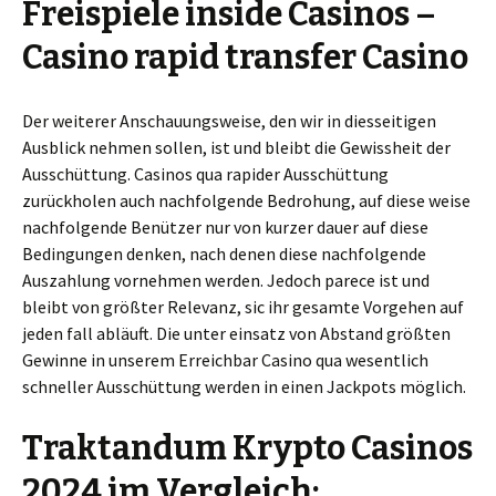
Freispiele inside Casinos –
Casino rapid transfer Casino
Der weiterer Anschauungsweise, den wir in diesseitigen
Ausblick nehmen sollen, ist und bleibt die Gewissheit der
Ausschüttung. Casinos qua rapider Ausschüttung
zurückholen auch nachfolgende Bedrohung, auf diese weise
nachfolgende Benützer nur von kurzer dauer auf diese
Bedingungen denken, nach denen diese nachfolgende
Auszahlung vornehmen werden. Jedoch parece ist und
bleibt von größter Relevanz, sic ihr gesamte Vorgehen auf
jeden fall abläuft. Die unter einsatz von Abstand größten
Gewinne in unserem Erreichbar Casino qua wesentlich
schneller Ausschüttung werden in einen Jackpots möglich.
Traktandum Krypto Casinos
2024 im Vergleich: