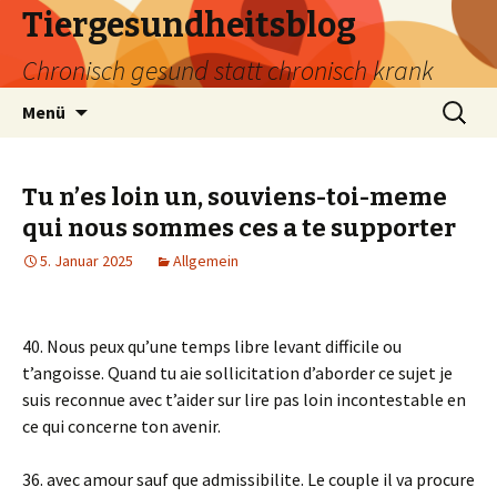
Tiergesundheitsblog
Chronisch gesund statt chronisch krank
Zum
Suchen
Menü
Inhalt
nach:
springen
Tu n’es loin un, souviens-toi-meme
qui nous sommes ces a te supporter
5. Januar 2025
Allgemein
40. Nous peux qu’une temps libre levant difficile ou
t’angoisse. Quand tu aie sollicitation d’aborder ce sujet je
suis reconnue avec t’aider sur lire pas loin incontestable en
ce qui concerne ton avenir.
36. avec amour sauf que admissibilite. Le couple il va procure