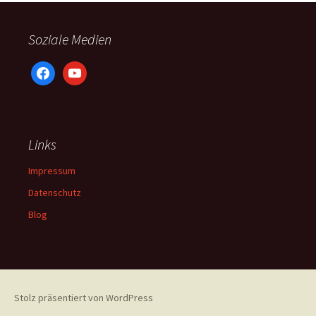
Soziale Medien
facebook
youtube
Links
Impressum
Datenschutz
Blog
Stolz präsentiert von WordPress