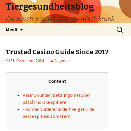
Tiergesundheitsblog
Chronisch gesund statt chronisch krank
Zum
Suchen
Menü
Inhalt
nach:
springen
Trusted Casino Guide Since 2017
31. Dezember 2024
Allgemein
Content
Kasino dunder: Betalingsmetoder
påslåt norske spillere
Hvordan vurderer addert velger vi de
beste spilleautomater?