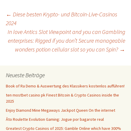
Beitrags-
←
Diese besten Krypto- und Bitcoin-Live-Casinos
2024
In love Antics Slot Viewpoint and you can Gambling
Navigation
enterprises: Rigged if you don’t Secure manageable
wonders potion cellular slot so you can Spin?
→
Neueste Beiträge
Book of Ra Demo & Auswertung des Klassikers kostenlos aufführen!
ten mostbet casino pk Finest Bitcoin & Crypto Casinos inside the
2025
Enjoy Diamond Mine Megaways Jackpot Queen On the internet
Âto Roulette Evolution Gaming: Jogue por bagarote real
Greatest Crypto Casinos of 2025: Gamble Online which have 300%