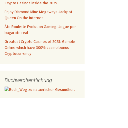
Crypto Casinos inside the 2025
Enjoy Diamond Mine Megaways Jackpot
Queen On the internet
Âto Roulette Evolution Gaming: Jogue por
bagarote real
Greatest Crypto Casinos of 2025: Gamble
Online which have 300% casino bonus
Cryptocurrency
Buchveröffentlichung