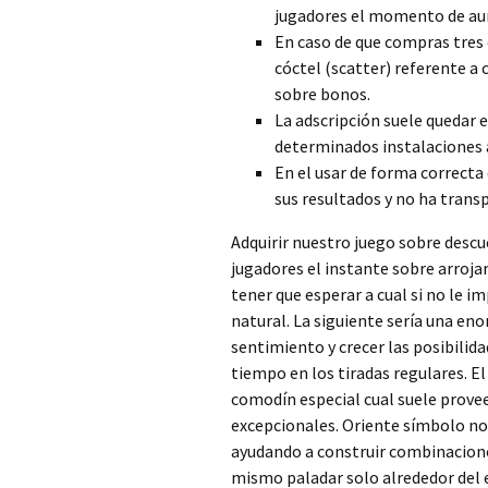
jugadores el momento de aum
En caso de que compras tres 
cóctel (scatter) referente a c
sobre bonos.
La adscripción suele quedar e
determinados instalaciones a
En el usar de forma correct
sus resultados y no ha tran
Adquirir nuestro juego sobre descue
jugadores el instante sobre arroj
tener que esperar a cual si no le 
natural. La siguiente sería una en
sentimiento y crecer las posibilid
tiempo en los tiradas regulares. El 
comodín especial cual suele prove
excepcionales. Oriente símbolo no 
ayudando a construir combinacion
mismo paladar solo alrededor del e