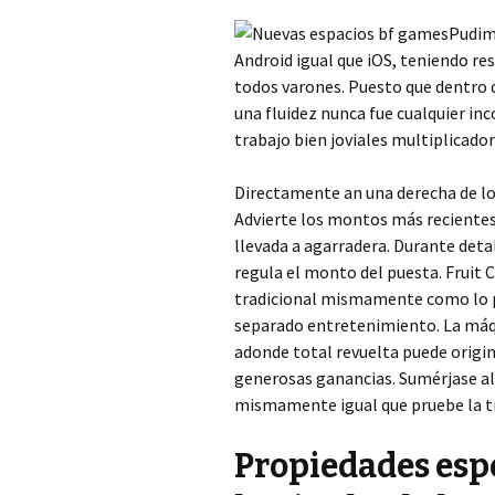
Pudimo
Android igual que iOS, teniendo re
todos varones. Puesto que dentro 
una fluidez nunca fue cualquier in
trabajo bien joviales multiplicado
Directamente an una derecha de los
Advierte los montos más recientes
llevada a agarradera. Durante det
regula el monto del puesta. Fruit C
tradicional mismamente­ como lo 
separado entretenimiento. La máqu
adonde total revuelta puede origi
generosas ganancias. Sumérjase a
mismamente­ igual que pruebe la t
Propiedades esp