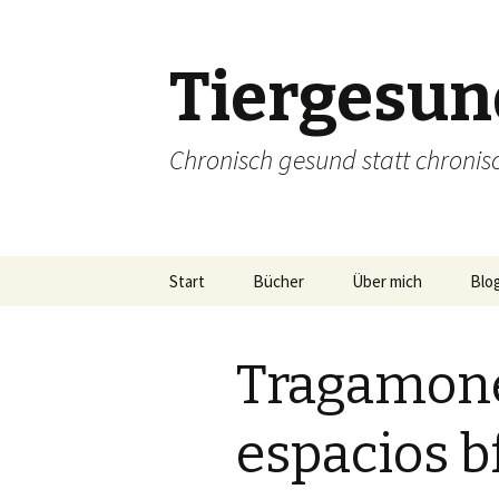
Tiergesun
Chronisch gesund statt chronis
Zum
Start
Bücher
Über mich
Blo
Inhalt
springen
Tragamon
espacios b