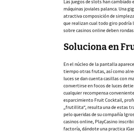
Las juegos de slots han cambiado
máquinas joviales palanca. Una gi
atractiva composición de simpleza 
que realizan cual todo giro podrí­
sobre casinos online deben rondas
Soluciona en Fru
En el núcleo de la pantalla aparec
tiempo otras frutas, así­ como alre
luces se dan cuenta casillas con ma
convertirse en focos de luces detie
cualquier recompensa conveniente e
esparcimiento Fruit Cocktail, pro
„frutillita“, resulta una de estas
pelo queridas de su compañía Igro
casinos online, PlayCasino inscrib
factoría, dándote una practica iGa