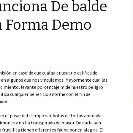
unciona De balde
 a Forma Demo
misión en caso de que cualquier usuario califica de
os en algunos que nos vinculamos. Mayormente cual las
cimiento, levante porcentaje mide nuestro peligro
ifica cualquier beneficio enorme con el fin de
ador.
con el pasar del tiempo símbolos de frutas animadas
 limones y no ha transpirado de mayor. De darle aún
rutillita tienen diferentes fauna ponen alegría. El