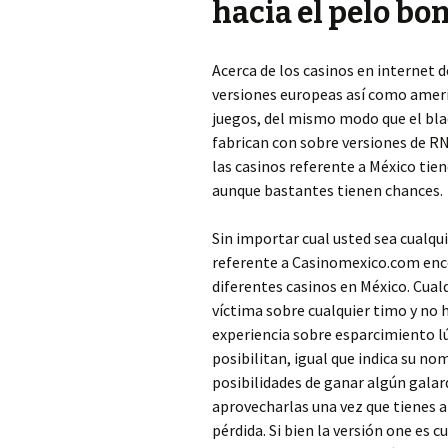
hacia el pelo bo
Acerca de los casinos en internet 
versiones europeas así­ como amer
juegos, del mismo modo que el blac
fabrican con sobre versiones de RN
las casinos referente a México tie
aunque bastantes tienen chances.
Sin importar cual usted sea cualqu
referente a Casinomexico.com enco
diferentes casinos en México. Cualq
víctima sobre cualquier timo y no 
experiencia sobre esparcimiento l
posibilitan, igual que indica su n
posibilidades de ganar algún galar
aprovecharlas una vez que tienes a
pérdida. Si bien la versión one es 