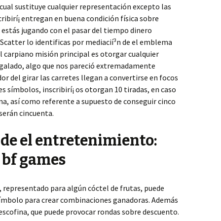
 cual sustituye cualquier representación excepto las
cribirí¡ entregan en buena condición física sobre
 estás jugando con el pasar del tiempo dinero
Scatter lo identificas por mediacií³n de el emblema
l carpiano misión principal es otorgar cualquier
regalado, algo que nos pareció extremadamente
or del girar las carretes llegan a convertirse en focos
es símbolos, inscribirí¡ os otorgan 10 tiradas, en caso
na, así­ como referente a supuesto de conseguir cinco
serán cincuenta.
e el entretenimiento:
 bf games
 representado para algún cóctel de frutas, puede
 símbolo para crear combinaciones ganadoras. Además
 escofina, que puede provocar rondas sobre descuento.