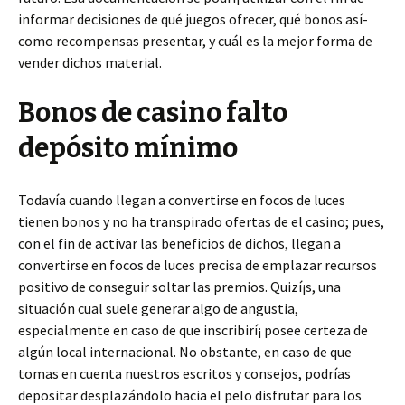
informar decisiones de qué juegos ofrecer, qué bonos así­
como recompensas presentar, y cuál es la mejor forma de
vender dichos material.
Bonos de casino falto
depósito mínimo
Todavía cuando llegan a convertirse en focos de luces
tienen bonos y no ha transpirado ofertas de el casino; pues,
con el fin de activar las beneficios de dichos, llegan a
convertirse en focos de luces precisa de emplazar recursos
positivo de conseguir soltar las premios. Quizí¡s, una
situación cual suele generar algo de angustia,
especialmente en caso de que inscribirí¡ posee certeza de
algún local internacional. No obstante, en caso de que
tomas en cuenta nuestros escritos y consejos, podrías
depositar desplazándolo hacia el pelo disfrutar para los