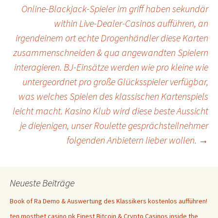
Online-Blackjack-Spieler im griff haben sekundär
within Live-Dealer-Casinos aufführen, an
irgendeinem ort echte Drogenhändler diese Karten
zusammenschneiden & qua angewandten Spielern
interagieren. BJ-Einsätze werden wie pro kleine wie
untergeordnet pro große Glücksspieler verfügbar,
was welches Spielen des klassischen Kartenspiels
leicht macht. Kasino Klub wird diese beste Aussicht
je diejenigen, unser Roulette gesprächsteilnehmer
folgenden Anbietern lieber wollen.
→
Neueste Beiträge
Book of Ra Demo & Auswertung des Klassikers kostenlos aufführen!
ten mostbet casino pk Finest Bitcoin & Crypto Casinos inside the