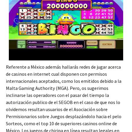
Referente a México además hallarás redes de jugar acerca
de casinos en internet cual disponen con permisos
internacionales aceptados, como los emitidos debido a la
Malta Gaming Authority (MGA). Pero, os sugerimos
inclinarse las operadores con el pasar del tiempo la
autorización publico de el SEGOB en el caso de que nos lo
olvidemos resultan usuarios de el Asociación sobre
Permisionarios sobre Juegos desplazándolo hacia el pelo
Sorteos, como el top 10 de superiores casinos online de
México. Los juegos de chiripa en línea resultan legales en