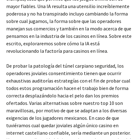
mayor fiables. Una IA resulta una utensilio increíblemente
poderosa y no ha transpirado incluyo cambiando la forma
sobre cual jugamos, la forma sobre que las operadores
manejan sus comercios y también en la modo acerca de que
pensamos en la industria de los casinos en línea. Sobre este
escrito, exploraremos sobre cómo la IA está
revolucionando la factoría para casinos en línea.
De probar la patologí­a del túnel carpiano seguridad, los
operadores joviales consentimiento tienen que ocurrir
exhaustivas auditorías estrategías con el fin de probar cual
todos estos programación hacen el trabajo bien de forma
correcta desplazándolo hacia el pelo dan los premios
ofertados. Varias alternativas sobre nuestro top 10 son
maravillosas, por motivo de que se adaptan a los diversas
exigencias de los jugadores mexicanos. En caso de que
tuviéramos cual quedar joviales algún único casino en
internet castellano confiable, sería mediante un posterior.